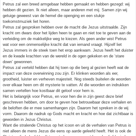
Petrus zal een breed armgebaar hebben gemaakt en hebben gezegd: wij
hebben dit gezien. Ik niet alleen, maar anderen met mij. Samen zijn wij
getuige geweest van de hemel die openging en een stukje
toekomstmuziek liet horen.
Petrus zal gesproken hebben over de macht die Jezus uitstraalde. Zijn
kracht om dwars door het lijden heen te gaan en niet toe te geven aan de
verleiding om de makkelijke weg te kiezen. Als geen ander wist Petrus
wat voor een onmenselijke kracht dat van iemand vraagt. Hijzelf liet
Jezus immers in de steek toen het erop aankwam. Jezus heeft het duister
en de kwade krachten van de wereld in de ogen gekeken en de ‘stare
down’ gewonnen.
Petrus zal verteld hebben dat hij toen op die berg al gezien heeft wat de
impact van deze overwinning zou zijn. Er klinken woorden als eer,
grootheid, luister en verheven majesteit. Nog steeds buitelen de woorden
over elkaar heen om dit mysterie te vatten. Al die woorden en indrukken
samen vertellen hoe kostbaar dit geloof voor hem is.
Het is belangrijk voor Petrus, en voor hen die in zijn geest deze brief
geschreven hebben, om door te geven hoe betrouwbaar deze verhalen en
de beloften die er mee samenhangen zijn. Daarom het spreken in de wij
vorm. Daarom de nadruk op Gods macht en kracht en hoe dat zichtbaar is
geworden in Jezus Christus.
Want die stralende Christus op het icoon en uit de verhalen van Petrus is
niet alleen de mens Jezus die eens op aarde geleefd heeft. Het is ook de