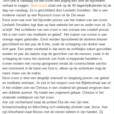
Toch doe ik vandaag via een icoon een poging iets over dit bijzondere
verhaal te zeggen.
Deze icoon
staat ook op de 40 dagentijdkalender bij de
dag van vandaag. Ze is geschilderd door Liesbeth Smulders. Het is een
moderne variant op een Russisch icoon uit de 15e eeuw.
Eerst even wat over het bijzonder proces van het maken van een icoon.
Liesbeth Smulders legt daar op haar website het een en ander over uit. Ze
schrijft: ‘Het schilderen van een icoon is niet zomaar een creatief proces.
Het is een vorm van meditatie en gebed’. Het maken van iconen is aan
strenge regels gebonden. Eerst worden bijvoorbeeld de donkere kleuren
geschilderd en dan pas de lichte, zoals de schepping van donker naar
licht gaat. Een ander voorbeeld is dat eerst de stoffelijke zaken geschilder
worden en pas als laatste stap de gezichten van de mensen, zoals in de
schepping de mens het sluitstuk van Gods scheppende handelen is.
Iconen worden niet voorop gesigneerd omdat de iconenschilder slechts
een instrument in de hand van God is, alleen op de achterkant mag de
naam staan van de maker.
Deze icoon is door een dergelijk intensief en langdurig proces van gebed
en meditatie ontstaan. Je ziet er het respect voor het Bijbelverhaal aan af.
In het midden zien we Christus in een stralend wit gewaad omgeven door
een dubbele aureool. Hij maakt een zegenend gebaar. Christus is het
stralende middelpunt van het icoon.
Aan zijn rechterhand staat de profeet Elia die met zijn hele
lichaamshouding en blikrichting zich eerbiedig uitstrekt naar Jezus. Aan
zijn linkerhand staat Mozes met de stenen tafelen in zijn handen. Zij