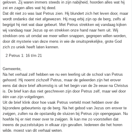
geloven. Zij waren immers steeds in zijn nabijheid, hoorden alles wat hij
zei en zagen alles wat hij deed.
Dat dit niet zo was laat Petrus zien. Hij blundert zich het leven door, maar
wordt ondanks dat niet afgewezen. Hij mag erbij zijn op de berg, zelfs al
begrijpt hij niet wat daar gebeurt. Met Petrus strekken wij vandaag kijken
wij vandaag naar Jezus op en strekken onze hand naar hem uit. Wij
strekken ons uit omdat we meer willen snappen, gegrepen willen worden,
door dit mysterie van deze mens in wie de onuitsprekelijke, grote God
zich zo uniek heeft laten kennen.
2 Petrus 1: 16 t/m 21
Gemeente,
Na het verhaal zelf hebben we nu een leerling uit de school van Petrus
gehoord. Hij noemt zichzelf Petrus, maar de geleerden zijn het erover
eens dat deze brief afkomstig is uit het begin van de 2e eeuw na Christus
is. De brief kan dus niet geschreven zijn door Petrus zelf, maar wel door
één van zijn volgelingen.
Uit de brief klink door hoe vaak Petrus verteld moet hebben over die
bijzondere gebeurtenis op de berg. Na het gebod van Jezus om erover te
zwijgen, zullen na de opstandig de sluizen bij Petrus zijn opengegaan. Nu
hoefde hij er niet meer over te zwijgen. Ik kan me zo voorstellen dat
ineens de puzzelstukjes in elkaar zijn gevallen. Iedereen die het horen
wilde, moest van dit verhaal weten.