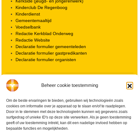
Kerkside (jeugd- en jongerenwerk)
Kinderclub De Regenboog
Kinderdienst
Gemeentemaaltijd
Voedselbank
Redactie Kerkblad Onderweg
Redactie Website
Declaratie formulier gemeenteleden
Declaratie formulier gastpredikanten
Declaratie formulier organisten
Locatie kerk
Beheer cookie toestemming
ANBI informatie PGWD
ANBI informatie Diaconie
Om de beste ervaringen te bieden, gebruiken wij technologieën zoals
Vrienden van de Grote Kerk
cookies om informatie over je apparaat op te slaan en/of te raadplegen.
Info Kerkelijke gebouwen / koster
Door in te stemmen met deze technologieën kunnen wij gegevens zoals
Redactiestatuut voor kerkblad en website
surfgedrag of unieke ID's op deze site verwerken. Als je geen toestemming
Beleid Veilige Kerk en gedragscode
geeft of uw toestemming intrekt, kan dit een nadelige invloed hebben op
Privacy
bepaalde functies en mogelijkheden.
Streaming Protocol