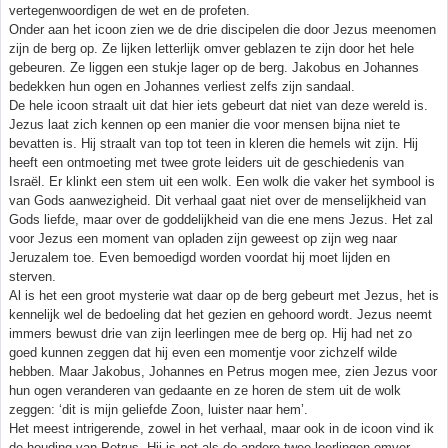
vertegenwoordigen de wet en de profeten.
Onder aan het icoon zien we de drie discipelen die door Jezus meenomen
zijn de berg op. Ze lijken letterlijk omver geblazen te zijn door het hele
gebeuren. Ze liggen een stukje lager op de berg. Jakobus en Johannes
bedekken hun ogen en Johannes verliest zelfs zijn sandaal.
De hele icoon straalt uit dat hier iets gebeurt dat niet van deze wereld is.
Jezus laat zich kennen op een manier die voor mensen bijna niet te
bevatten is. Hij straalt van top tot teen in kleren die hemels wit zijn. Hij
heeft een ontmoeting met twee grote leiders uit de geschiedenis van
Israël. Er klinkt een stem uit een wolk. Een wolk die vaker het symbool is
van Gods aanwezigheid. Dit verhaal gaat niet over de menselijkheid van
Gods liefde, maar over de goddelijkheid van die ene mens Jezus. Het zal
voor Jezus een moment van opladen zijn geweest op zijn weg naar
Jeruzalem toe. Even bemoedigd worden voordat hij moet lijden en
sterven.
Al is het een groot mysterie wat daar op de berg gebeurt met Jezus, het is
kennelijk wel de bedoeling dat het gezien en gehoord wordt. Jezus neemt
immers bewust drie van zijn leerlingen mee de berg op. Hij had net zo
goed kunnen zeggen dat hij even een momentje voor zichzelf wilde
hebben. Maar Jakobus, Johannes en Petrus mogen mee, zien Jezus voor
hun ogen veranderen van gedaante en ze horen de stem uit de wolk
zeggen: ‘dit is mijn geliefde Zoon, luister naar hem’.
Het meest intrigerende, zowel in het verhaal, maar ook in de icoon vind ik
de houding van Petrus. Hij is net als de andere twee leerlingen omver