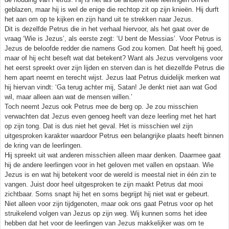
geblazen, maar hij is wel de enige die rechtop zit op zijn knieën. Hij durft
het aan om op te kijken en zijn hand uit te strekken naar Jezus.
Dit is dezelfde Petrus die in het verhaal hiervoor, als het gaat over de
vraag ‘Wie is Jezus’, als eerste zegt: ‘U bent de Messias’. Voor Petrus is
Jezus de beloofde redder die namens God zou komen. Dat heeft hij goed,
maar of hij echt beseft wat dat betekent? Want als Jezus vervolgens voor
het eerst spreekt over zijn lijden en sterven dan is het diezelfde Petrus die
hem apart neemt en terecht wijst. Jezus laat Petrus duidelijk merken wat
hij hiervan vindt: ‘Ga terug achter mij, Satan! Je denkt niet aan wat God
wil, maar alleen aan wat de mensen willen.’
Toch neemt Jezus ook Petrus mee de berg op. Je zou misschien
verwachten dat Jezus even genoeg heeft van deze leerling met het hart
op zijn tong. Dat is dus niet het geval. Het is misschien wel zijn
uitgesproken karakter waardoor Petrus een belangrijke plaats heeft binnen
de kring van de leerlingen.
Hij spreekt uit wat anderen misschien alleen maar denken. Daarmee gaat
hij de andere leerlingen voor in het geloven met vallen en opstaan. Wie
Jezus is en wat hij betekent voor de wereld is meestal niet in één zin te
vangen. Juist door heel uitgesproken te zijn maakt Petrus dat mooi
zichtbaar. Soms snapt hij het en soms begrijpt hij niet wat er gebeurt.
Niet alleen voor zijn tijdgenoten, maar ook ons gaat Petrus voor op het
struikelend volgen van Jezus op zijn weg. Wij kunnen soms het idee
hebben dat het voor de leerlingen van Jezus makkelijker was om te