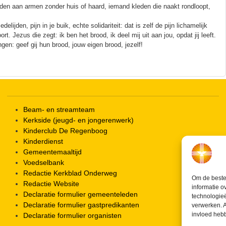
eden aan armen zonder huis of haard, iemand kleden die naakt rondloopt,
ijden, pijn in je buik, echte solidariteit: dat is zelf de pijn lichamelijk
. Jezus die zegt: ik ben het brood, ik deel mij uit aan jou, opdat jij leeft.
ngen: geef gij hun brood, jouw eigen brood, jezelf!
Beam- en streamteam
Kerkside (jeugd- en jongerenwerk)
Kinderclub De Regenboog
Kinderdienst
Gemeentemaaltijd
Voedselbank
Redactie Kerkblad Onderweg
Om de beste 
Redactie Website
informatie o
Declaratie formulier gemeenteleden
technologieë
Declaratie formulier gastpredikanten
verwerken. A
invloed heb
Declaratie formulier organisten