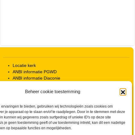
Locatie kerk
ANBI informatie PGWD
ANBI informatie Diaconie
Vrienden van de Grote Kerk
Info Kerkelijke gebouwen / koster
Beheer cookie toestemming
Redactiestatuut voor kerkblad en website
Beleid Veilige Kerk en gedragscode
ervaringen te bieden, gebruiken wij technologieën zoals cookies om
Privacy
ver je apparaat op te slaan en/of te raadplegen. Door in te stemmen met deze
Streaming Protocol
n kunnen wij gegevens zoals surfgedrag of unieke ID's op deze site
Cookiebeleid (EU)
ls je geen toestemming geeft of uw toestemming intrekt, kan dit een nadelige
ben op bepaalde functies en mogelijkheden.
Zoeken