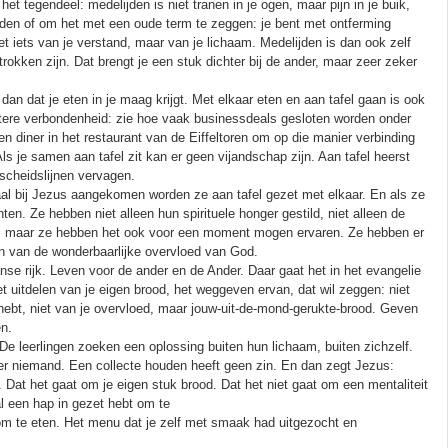
t tegendeel: medelijden is niet tranen in je ogen, maar pijn in je buik,
delijden of om het met een oude term te zeggen: je bent met ontferming
 iets van je verstand, maar van je lichaam. Medelijden is dan ook zelf
etrokken zijn. Dat brengt je een stuk dichter bij de ander, maar zeer zeker
dan dat je eten in je maag krijgt. Met elkaar eten en aan tafel gaan is ook
tere verbondenheid: zie hoe vaak businessdeals gesloten worden onder
en diner in het restaurant van de Eiffeltoren om op die manier verbinding
ls je samen aan tafel zit kan er geen vijandschap zijn. Aan tafel heerst
scheidslijnen vervagen.
bij Jezus aangekomen worden ze aan tafel gezet met elkaar. En als ze
hten. Ze hebben niet alleen hun spirituele honger gestild, niet alleen de
 maar ze hebben het ook voor een moment mogen ervaren. Ze hebben er
n van de wonderbaarlijke overvloed van God.
anse rijk. Leven voor de ander en de Ander. Daar gaat het in het evangelie
t uitdelen van je eigen brood, het weggeven ervan, dat wil zeggen: niet
erhebt, niet van je overvloed, maar jouw-uit-de-mond-gerukte-brood. Geven
en.
d. De leerlingen zoeken een oplossing buiten hun lichaam, buiten zichzelf.
er niemand. Een collecte houden heeft geen zin. En dan zegt Jezus:
s. Dat het gaat om je eigen stuk brood. Dat het niet gaat om een mentaliteit
al een hap in gezet hebt om te
 om te eten. Het menu dat je zelf met smaak had uitgezocht en