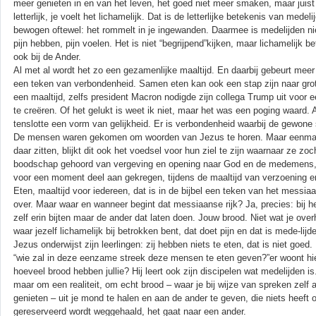
meer genieten in en van het leven, het goed niet meer smaken, maar juist he
letterlijk, je voelt het lichamelijk. Dat is de letterlijke betekenis van me
bewogen oftewel: het rommelt in je ingewanden. Daarmee is medelijden niet
pijn hebben, pijn voelen. Het is niet “begrijpend”kijken, maar lichamelijk b
ook bij de Ander.
Al met al wordt het zo een gezamenlijke maaltijd. En daarbij gebeurt meer 
een teken van verbondenheid. Samen eten kan ook een stap zijn naar gro
een maaltijd, zelfs president Macron nodigde zijn collega Trump uit voor e
te creëren. Of het gelukt is weet ik niet, maar het was een poging waard. A
tenslotte een vorm van gelijkheid. Er is verbondenheid waarbij de gewone 
De mensen waren gekomen om woorden van Jezus te horen. Maar eenmaal 
daar zitten, blijkt dit ook het voedsel voor hun ziel te zijn waarnaar ze zoc
boodschap gehoord van vergeving en opening naar God en de medemens,
voor een moment deel aan gekregen, tijdens de maaltijd van verzoening e
Eten, maaltijd voor iedereen, dat is in de bijbel een teken van het messia
over. Maar waar en wanneer begint dat messiaanse rijk? Ja, precies: bij he
zelf erin bijten maar de ander dat laten doen. Jouw brood. Niet wat je ov
waar jezelf lichamelijk bij betrokken bent, dat doet pijn en dat is mede-lijd
Jezus onderwijst zijn leerlingen: zij hebben niets te eten, dat is niet goe
“wie zal in deze eenzame streek deze mensen te eten geven?”er woont hi
hoeveel brood hebben jullie? Hij leert ook zijn discipelen wat medelijden i
maar om een realiteit, om echt brood – waar je bij wijze van spreken zelf 
genieten – uit je mond te halen en aan de ander te geven, die niets heeft
gereserveerd wordt weggehaald, het gaat naar een ander.