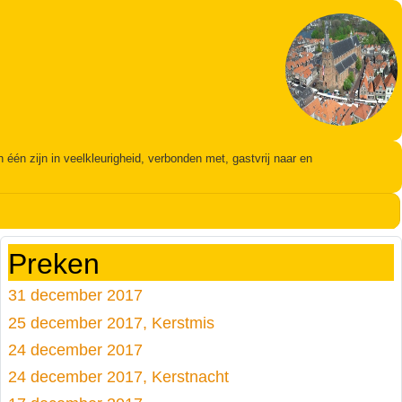
én zijn in veelkleurigheid, verbonden met, gastvrij naar en
Preken
31 december 2017
25 december 2017, Kerstmis
24 december 2017
24 december 2017, Kerstnacht