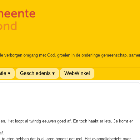
 de verborgen omgang met God, groeien in de onderlinge gemeenschap, samen é
tie
Geschiedenis
WebWinkel
sen. Het loopt al twintig eeuwen goed af. En toch haakt er iets. Je komt er
af.
te eten hebben dat is al jaren hoogst actueel. Het evangeliebericht over