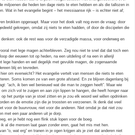
e miljoenen die heden ten dage niets te eten hebben en als die tallozen in
 Wat in het evangelie begint – het messiaanse rijk – is echter niet af;
ven brokken opgeraapt. Maar voor het doek valt nog even de vraag: door
deeld gekregen, omdat zij niets te eten hadden, of door de discipelen die
 denken: ook de rest was voor de verzadigde massa, voor onderweg en
ooral met lege magen achterbleven. Zeg nou niet te snel dat dat toch een
op der eeuwen tot op heden, na een uitdeling of na een in allerijl
t met lege handen en wel degelijk met gevulde magen, de zogenaamde
ereen blij en tevreden.
 hier om evenwicht? Het evangelie vertelt van mensen die niets te eten
teren. Soms komen ze van een grote afstand. En ze blijven dagenlang bij
aagt: “ach, ik ben wel benieuwd wat die man te zeggen heeft”. Maar wie
mt om zich vol te zuigen en aan zijn lippen te hangen, die heeft honger naar
 het puntje van je stoel zitten en je zou elk woord wel willen opdrinken
rden en de emotie zijn die je troosten en verzoenen. Ik denk dat veel
t voor de buurvrouw, niet voor die anderen. Niet omdat je dat niet zou
n met een paar anderen uit je dorp.
eeg, en je hebt nog een flink stuk lopen voor de boeg.
 ik al die mensen laat gaan zonder eren, gaat het mis met hen.
n “o, wat erg” en tranen in je ogen krijgen als je ziet dat anderen niet