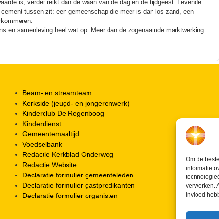
rde is, verder reikt dan de waan van de dag en de tijdgeest. Levende
r cement tussen zit: een gemeenschap die meer is dan los zand, een
erkommeren.
 mens en samenleving heel wat op! Meer dan de zogenaamde marktwerking.
Beam- en streamteam
Kerkside (jeugd- en jongerenwerk)
Kinderclub De Regenboog
Kinderdienst
Gemeentemaaltijd
Voedselbank
Redactie Kerkblad Onderweg
Om de beste 
Redactie Website
informatie o
Declaratie formulier gemeenteleden
technologieë
Declaratie formulier gastpredikanten
verwerken. A
invloed heb
Declaratie formulier organisten