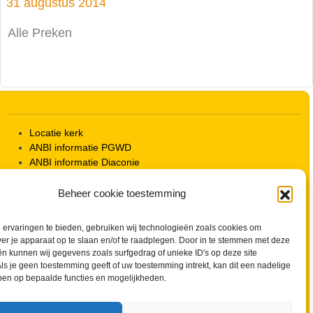
31 augustus 2014
Alle Preken
Locatie kerk
ANBI informatie PGWD
ANBI informatie Diaconie
Vrienden van de Grote Kerk
Info Kerkelijke gebouwen / koster
Beheer cookie toestemming
Redactiestatuut voor kerkblad en website
Beleid Veilige Kerk en gedragscode
ervaringen te bieden, gebruiken wij technologieën zoals cookies om
Privacy
ver je apparaat op te slaan en/of te raadplegen. Door in te stemmen met deze
Streaming Protocol
n kunnen wij gegevens zoals surfgedrag of unieke ID's op deze site
Cookiebeleid (EU)
ls je geen toestemming geeft of uw toestemming intrekt, kan dit een nadelige
ben op bepaalde functies en mogelijkheden.
Zoeken