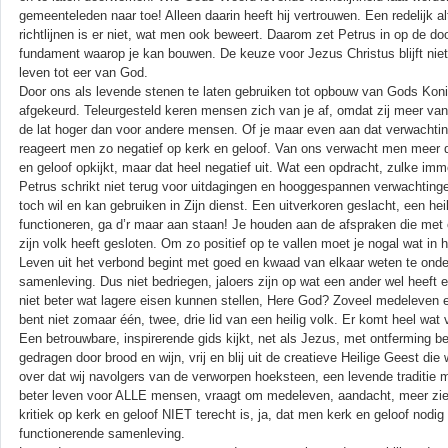
gemeenteleden naar toe! Alleen daarin heeft hij vertrouwen. Een redelijk al
richtlijnen is er niet, wat men ook beweert. Daarom zet Petrus in op de d
fundament waarop je kan bouwen. De keuze voor Jezus Christus blijft niet
leven tot eer van God.
Door ons als levende stenen te laten gebruiken tot opbouw van Gods Konink
afgekeurd. Teleurgesteld keren mensen zich van je af, omdat zij meer va
de lat hoger dan voor andere mensen. Of je maar even aan dat verwachti
reageert men zo negatief op kerk en geloof. Van ons verwacht men meer 
en geloof opkijkt, maar dat heel negatief uit. Wat een opdracht, zulke i
Petrus schrikt niet terug voor uitdagingen en hooggespannen verwachting
toch wil en kan gebruiken in Zijn dienst. Een uitverkoren geslacht, een hei
functioneren, ga d’r maar aan staan! Je houden aan de afspraken die met
zijn volk heeft gesloten. Om zo positief op te vallen moet je nogal wat in 
Leven uit het verbond begint met goed en kwaad van elkaar weten te onde
samenleving. Dus niet bedriegen, jaloers zijn op wat een ander wel heeft en
niet beter wat lagere eisen kunnen stellen, Here God? Zoveel medeleven 
bent niet zomaar één, twee, drie lid van een heilig volk. Er komt heel wat v
Een betrouwbare, inspirerende gids kijkt, net als Jezus, met ontferming 
gedragen door brood en wijn, vrij en blij uit de creatieve Heilige Geest d
over dat wij navolgers van de verworpen hoeksteen, een levende traditie 
beter leven voor ALLE mensen, vraagt om medeleven, aandacht, meer zien 
kritiek op kerk en geloof NIET terecht is, ja, dat men kerk en geloof nod
functionerende samenleving.