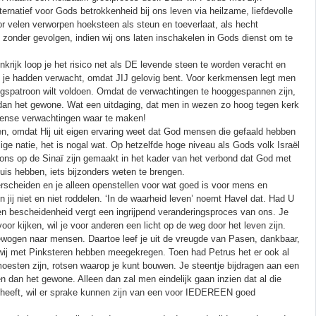
ternatief voor Gods betrokkenheid bij ons leven via heilzame, liefdevolle
oor velen verworpen hoeksteen als steun en toeverlaat, als hecht
 zonder gevolgen, indien wij ons laten inschakelen in Gods dienst om te
rijk loop je het risico net als DE levende steen te worden veracht en
n je hadden verwacht, omdat JIJ gelovig bent. Voor kerkmensen legt men
ngspatroon wilt voldoen. Omdat de verwachtingen te hooggespannen zijn,
dan het gewone. Wat een uitdaging, dat men in wezen zo hoog tegen kerk
mmense verwachtingen waar te maken!
en, omdat Hij uit eigen ervaring weet dat God mensen die gefaald hebben
lige natie, het is nogal wat. Op hetzelfde hoge niveau als Gods volk Israël
 ons op de Sinaï zijn gemaakt in het kader van het verbond dat God met
huis hebben, iets bijzonders weten te brengen.
rscheiden en je alleen openstellen voor wat goed is voor mens en
 jij niet en niet roddelen. ‘In de waarheid leven’ noemt Havel dat. Had U
en bescheidenheid vergt een ingrijpend veranderingsproces van ons. Je
oor kijken, wil je voor anderen een licht op de weg door het leven zijn.
bewogen naar mensen. Daartoe leef je uit de vreugde van Pasen, dankbaar,
ie wij met Pinksteren hebben meegekregen. Toen had Petrus het er ook al
moesten zijn, rotsen waarop je kunt bouwen. Je steentje bijdragen aan een
dan het gewone. Alleen dan zal men eindelijk gaan inzien dat al die
ig heeft, wil er sprake kunnen zijn van een voor IEDEREEN goed