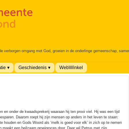
 de verborgen omgang met God, groeien in de onderlinge gemeenschap, samen é
tie
Geschiedenis
WebWinkel
n en onder de kwaadsprekerij waaraan hij ten prooi viel. Hij was een tijd
esparen. Daarom roept hij zijn mensen op anders in het leven te staan:
 te houden en Gods Woord als ‘melk is goed voor elk’ in zich op te nemen
n maakt een heilzaam groeiproces door. Daar wil Petrus met zijn