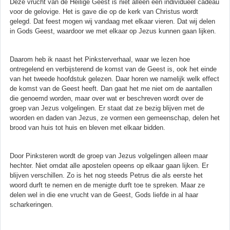
Deze vrucht van de Heilige Geest is niet alleen een individueel cadeau
voor de gelovige. Het is gave die op de kerk van Christus wordt
gelegd. Dat feest mogen wij vandaag met elkaar vieren. Dat wij delen
in Gods Geest, waardoor we met elkaar op Jezus kunnen gaan lijken.
Daarom heb ik naast het Pinksterverhaal, waar we lezen hoe
ontregelend en verbijsterend de komst van de Geest is, ook het einde
van het tweede hoofdstuk gelezen. Daar horen we namelijk welk effect
de komst van de Geest heeft. Dan gaat het me niet om de aantallen
die genoemd worden, maar over wat er beschreven wordt over de
groep van Jezus volgelingen. Er staat dat ze bezig blijven met de
woorden en daden van Jezus, ze vormen een gemeenschap, delen het
brood van huis tot huis en bleven met elkaar bidden.
Door Pinksteren wordt de groep van Jezus volgelingen alleen maar
hechter. Niet omdat alle apostelen opeens op elkaar gaan lijken. Er
blijven verschillen. Zo is het nog steeds Petrus die als eerste het
woord durft te nemen en de menigte durft toe te spreken. Maar ze
delen wel in die ene vrucht van de Geest, Gods liefde in al haar
scharkeringen.