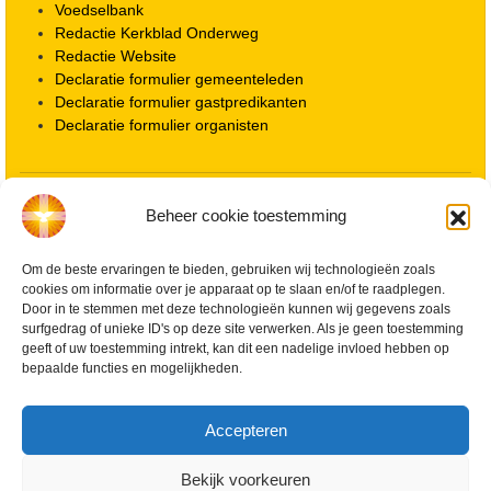
Voedselbank
Redactie Kerkblad Onderweg
Redactie Website
Declaratie formulier gemeenteleden
Declaratie formulier gastpredikanten
Declaratie formulier organisten
Locatie kerk
Beheer cookie toestemming
ANBI informatie PGWD
ANBI informatie Diaconie
Om de beste ervaringen te bieden, gebruiken wij technologieën zoals
Vrienden van de Grote Kerk
cookies om informatie over je apparaat op te slaan en/of te raadplegen.
Info Kerkelijke gebouwen / koster
Door in te stemmen met deze technologieën kunnen wij gegevens zoals
Redactiestatuut voor kerkblad en website
surfgedrag of unieke ID's op deze site verwerken. Als je geen toestemming
Beleid Veilige Kerk en gedragscode
geeft of uw toestemming intrekt, kan dit een nadelige invloed hebben op
Privacy
bepaalde functies en mogelijkheden.
Streaming Protocol
Cookiebeleid (EU)
Accepteren
Zoeken
Bekijk voorkeuren