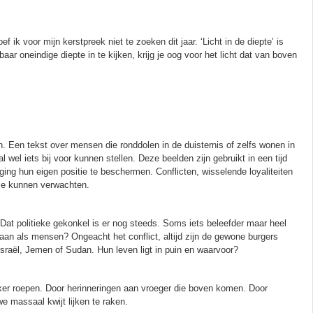
f ik voor mijn kerstpreek niet te zoeken dit jaar. ‘Licht in de diepte’ is
aar oneindige diepte in te kijken, krijg je oog voor het licht dat van boven
n. Een tekst over mensen die ronddolen in de duisternis of zelfs wonen in
 wel iets bij voor kunnen stellen. Deze beelden zijn gebruikt in een tijd
ing hun eigen positie te beschermen. Conflicten, wisselende loyaliteiten
ze kunnen verwachten.
. Dat politieke gekonkel is er nog steeds. Soms iets beleefder maar heel
an als mensen? Ongeacht het conflict, altijd zijn de gewone burgers
Israël, Jemen of Sudan. Hun leven ligt in puin en waarvoor?
kker roepen. Door herinneringen aan vroeger die boven komen. Door
 massaal kwijt lijken te raken.