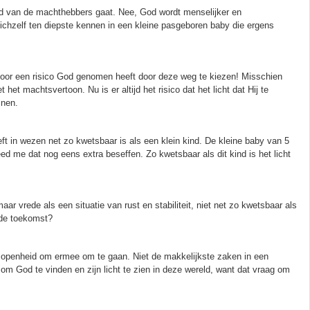
ld van de machthebbers gaat. Nee, God wordt menselijker en
ichzelf ten diepste kennen in een kleine pasgeboren baby die ergens
voor een risico God genomen heeft door deze weg te kiezen! Misschien
 machtsvertoon. Nu is er altijd het risico dat het licht dat Hij te
jnen.
eft in wezen net zo kwetsbaar is als een klein kind. De kleine baby van 5
ed me dat nog eens extra beseffen. Zo kwetsbaar als dit kind is het licht
ar vrede als een situatie van rust en stabiliteit, niet net zo kwetsbaar als
 de toekomst?
n openheid om ermee om te gaan. Niet de makkelijkste zaken in een
om God te vinden en zijn licht te zien in deze wereld, want dat vraag om