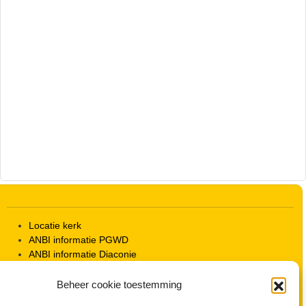
Locatie kerk
ANBI informatie PGWD
ANBI informatie Diaconie
Vrienden van de Grote Kerk
Info Kerkelijke gebouwen / koster
Beheer cookie toestemming
Redactiestatuut voor kerkblad en website