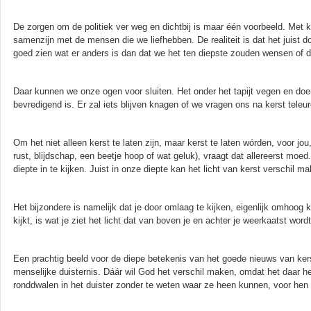
De zorgen om de politiek ver weg en dichtbij is maar één voorbeeld. Met k
samenzijn met de mensen die we liefhebben. De realiteit is dat het juist d
goed zien wat er anders is dan dat we het ten diepste zouden wensen of d
Daar kunnen we onze ogen voor sluiten. Het onder het tapijt vegen en doen 
bevredigend is. Er zal iets blijven knagen of we vragen ons na kerst teleur
Om het niet alleen kerst te laten zijn, maar kerst te laten wórden, voor jou,
rust, blijdschap, een beetje hoop of wat geluk), vraagt dat allereerst m
diepte in te kijken. Juist in onze diepte kan het licht van kerst verschil m
Het bijzondere is namelijk dat je door omlaag te kijken, eigenlijk omhoog k
kijkt, is wat je ziet het licht dat van boven je en achter je weerkaatst wordt
Een prachtig beeld voor de diepe betekenis van het goede nieuws van kerst
menselijke duisternis. Dáár wil God het verschil maken, omdat het daar he
ronddwalen in het duister zonder te weten waar ze heen kunnen, voor hen w