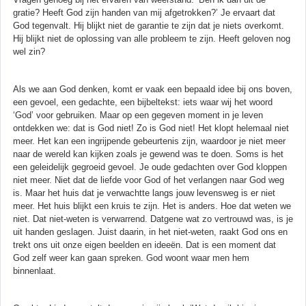
gratie? Heeft God zijn handen van mij afgetrokken?’ Je ervaart dat
God tegenvalt. Hij blijkt niet de garantie te zijn dat je niets overkomt.
Hij blijkt niet de oplossing van alle probleem te zijn. Heeft geloven nog
wel zin?
Als we aan God denken, komt er vaak een bepaald idee bij ons boven,
een gevoel, een gedachte, een bijbeltekst: iets waar wij het woord
‘God’ voor gebruiken. Maar op een gegeven moment in je leven
ontdekken we: dat is God niet! Zo is God niet! Het klopt helemaal niet
meer. Het kan een ingrijpende gebeurtenis zijn, waardoor je niet meer
naar de wereld kan kijken zoals je gewend was te doen. Soms is het
een geleidelijk gegroeid gevoel. Je oude gedachten over God kloppen
niet meer. Niet dat de liefde voor God of het verlangen naar God weg
is. Maar het huis dat je verwachtte langs jouw levensweg is er niet
meer. Het huis blijkt een kruis te zijn. Het is anders. Hoe dat weten we
niet. Dat niet-weten is verwarrend. Datgene wat zo vertrouwd was, is je
uit handen geslagen. Juist daarin, in het niet-weten, raakt God ons en
trekt ons uit onze eigen beelden en ideeën. Dat is een moment dat
God zelf weer kan gaan spreken. God woont waar men hem
binnenlaat.