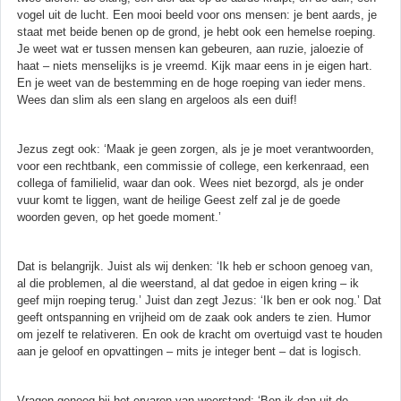
vogel uit de lucht. Een mooi beeld voor ons mensen: je bent aards, je
staat met beide benen op de grond, je hebt ook een hemelse roeping.
Je weet wat er tussen mensen kan gebeuren, aan ruzie, jaloezie of
haat – niets menselijks is je vreemd. Kijk maar eens in je eigen hart.
En je weet van de bestemming en de hoge roeping van ieder mens.
Wees dan slim als een slang en argeloos als een duif!
Jezus zegt ook: ‘Maak je geen zorgen, als je je moet verantwoorden,
voor een rechtbank, een commissie of college, een kerkenraad, een
collega of familielid, waar dan ook. Wees niet bezorgd, als je onder
vuur komt te liggen, want de heilige Geest zelf zal je de goede
woorden geven, op het goede moment.’
Dat is belangrijk. Juist als wij denken: ‘Ik heb er schoon genoeg van,
al die problemen, al die weerstand, al dat gedoe in eigen kring – ik
geef mijn roeping terug.’ Juist dan zegt Jezus: ‘Ik ben er ook nog.’ Dat
geeft ontspanning en vrijheid om de zaak ook anders te zien. Humor
om jezelf te relativeren. En ook de kracht om overtuigd vast te houden
aan je geloof en opvattingen – mits je integer bent – dat is logisch.
Vragen genoeg bij het ervaren van weerstand: ‘Ben ik dan uit de