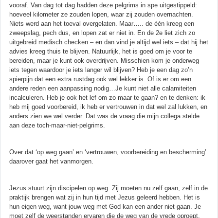
vooraf. Van dag tot dag hadden deze pelgrims in spe uitgestippeld:
hoeveel kilometer ze zouden lopen, waar zij zouden overnachten.
Niets werd aan het toeval overgelaten. Maar….. de één kreeg een
zweepslag, pech dus, en lopen zat er niet in. En de 2e liet zich zo
uitgebreid medisch checken – en dan vind je altijd wel iets – dat hij het
advies kreeg thuis te blijven. Natuurlijk, het is goed om je voor te
bereiden, maar je kunt ook overdrijven. Misschien kom je onderweg
iets tegen waardoor je iets langer wil blijven? Heb je een dag zo’n
spierpijn dat een extra rustdag ook wel lekker is. Of is er om een
andere reden een aanpassing nodig…Je kunt niet alle calamiteiten
incalculeren. Heb je ook het lef om zo maar te gaan? en te denken: ik
heb mij goed voorbereid, ik heb er vertrouwen in dat wel zal lukken, en
anders zien we wel verder. Dat was de vraag die mijn collega stelde
aan deze toch-maar-niet-pelgrims.
Over dat ‘op weg gaan’ en ‘vertrouwen, voorbereiding en bescherming’
daarover gaat het vanmorgen.
Jezus stuurt zijn discipelen op weg. Zij moeten nu zelf gaan, zelf in de
praktijk brengen wat zij in hun tijd met Jezus geleerd hebben. Het is
hun eigen weg, want jouw weg met God kan een ander niet gaan. Je
moet zelf de weerstanden ervaren die de weg van de vrede oproept.