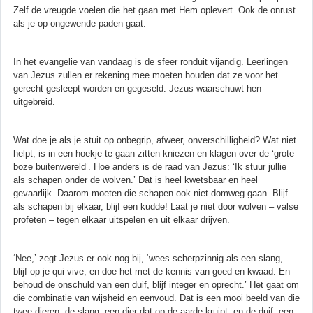
Zelf de vreugde voelen die het gaan met Hem oplevert. Ook de onrust
als je op ongewende paden gaat.
In het evangelie van vandaag is de sfeer ronduit vijandig. Leerlingen
van Jezus zullen er rekening mee moeten houden dat ze voor het
gerecht gesleept worden en gegeseld. Jezus waarschuwt hen
uitgebreid.
Wat doe je als je stuit op onbegrip, afweer, onverschilligheid? Wat niet
helpt, is in een hoekje te gaan zitten kniezen en klagen over de ‘grote
boze buitenwereld’. Hoe anders is de raad van Jezus: ‘Ik stuur jullie
als schapen onder de wolven.’ Dat is heel kwetsbaar en heel
gevaarlijk. Daarom moeten die schapen ook niet domweg gaan. Blijf
als schapen bij elkaar, blijf een kudde! Laat je niet door wolven – valse
profeten – tegen elkaar uitspelen en uit elkaar drijven.
‘Nee,’ zegt Jezus er ook nog bij, ‘wees scherpzinnig als een slang, –
blijf op je qui vive, en doe het met de kennis van goed en kwaad. En
behoud de onschuld van een duif, blijf integer en oprecht.’ Het gaat om
die combinatie van wijsheid en eenvoud. Dat is een mooi beeld van die
twee dieren: de slang, een dier dat op de aarde kruipt, en de duif, een