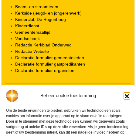
Beam- en streamteam
Kerkside (jeugd- en jongerenwerk)
Kinderclub De Regenboog
Kinderdienst
Gemeentemaaltijd
Voedselbank
Redactie Kerkblad Onderweg
Redactie Website
Declaratie formulier gemeenteleden
Declaratie formulier gastpredikanten
Declaratie formulier organisten
Locatie kerk
Beheer cookie toestemming
ANBI informatie PGWD
ANBI informatie Diaconie
Om de beste ervaringen te bieden, gebruiken wij technologieën zoals
Vrienden van de Grote Kerk
cookies om informatie over je apparaat op te slaan en/of te raadplegen.
Info Kerkelijke gebouwen / koster
Door in te stemmen met deze technologieën kunnen wij gegevens zoals
Redactiestatuut voor kerkblad en website
surfgedrag of unieke ID's op deze site verwerken. Als je geen toestemming
Beleid Veilige Kerk en gedragscode
geeft of uw toestemming intrekt, kan dit een nadelige invloed hebben op