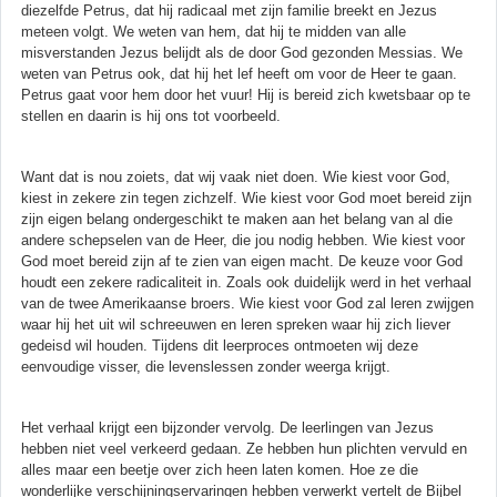
diezelfde Petrus, dat hij radicaal met zijn familie breekt en Jezus
meteen volgt. We weten van hem, dat hij te midden van alle
misverstanden Jezus belijdt als de door God gezonden Messias. We
weten van Petrus ook, dat hij het lef heeft om voor de Heer te gaan.
Petrus gaat voor hem door het vuur! Hij is bereid zich kwetsbaar op te
stellen en daarin is hij ons tot voorbeeld.
Want dat is nou zoiets, dat wij vaak niet doen. Wie kiest voor God,
kiest in zekere zin tegen zichzelf. Wie kiest voor God moet bereid zijn
zijn eigen belang ondergeschikt te maken aan het belang van al die
andere schepselen van de Heer, die jou nodig hebben. Wie kiest voor
God moet bereid zijn af te zien van eigen macht. De keuze voor God
houdt een zekere radicaliteit in. Zoals ook duidelijk werd in het verhaal
van de twee Amerikaanse broers. Wie kiest voor God zal leren zwijgen
waar hij het uit wil schreeuwen en leren spreken waar hij zich liever
gedeisd wil houden. Tijdens dit leerproces ontmoeten wij deze
eenvoudige visser, die levenslessen zonder weerga krijgt.
Het verhaal krijgt een bijzonder vervolg. De leerlingen van Jezus
hebben niet veel verkeerd gedaan. Ze hebben hun plichten vervuld en
alles maar een beetje over zich heen laten komen. Hoe ze die
wonderlijke verschijningservaringen hebben verwerkt vertelt de Bijbel