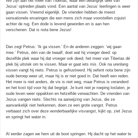
We zijn aan het meer van Tiberias, waar een belangrijk deel van
Jezus’ optreden plaats vond. Een aantal van Jezus’ leerlingen is weer
gaan vissen. Vreemd eigenlijk. De vrienden hebben de meest
sensationele ervaringen die een mens zich maar voorstellen zojuist
achter de rug. Een dode is levend geworden en is aan hen
verschenen. Dat is nota bene Jezus!
Dan zegt Petrus: ‘Ik ga vissen.’ En de anderen zeggen: ‘wij gaan
mee.’ Petrus, één van de twaalf, doet wat hij vroeger deed: op
dezelfde plek waar hij dat vroeger ook deed, het meer van Tiberias dé
plek bij uitstek om te vissen. Maar er gaat iets mis. Ook na urenlang
vissen vangt hij niets. Petrus is gefrustreerd. Hij oefent nota bene zijn
oude beroep weer uit, maar hij is er niet goed in. Dat heeft een reden.
Het meer is niet anders, de vis is niet weg, maar Petrus is veranderd
en het kost tijd voor hij dat begrijpt. Je kunt niet je roeping loslaten, je
oude leven weer oppakken en hetzelfde verwachten. De vrienden van
Jezus vangen niets. Slechts na aanwijzing van Jezus, die ze
aanvankelijk niet herkennen, doen ze een grote vangst. Petrus
verbaast zich over deze wonderbaarlijke visvangst, kijkt op, ziet Jezus
en springt het water in.
Al eerder zagen we hem uit de boot springen. Hij dacht op het water te