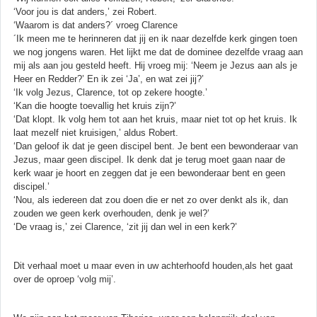
‘Voor jou is dat anders,’ zei Robert.
‘Waarom is dat anders?´ vroeg Clarence
´Ik meen me te herinneren dat jij en ik naar dezelfde kerk gingen toen
we nog jongens waren. Het lijkt me dat de dominee dezelfde vraag aan
mij als aan jou gesteld heeft. Hij vroeg mij: ‘Neem je Jezus aan als je
Heer en Redder?’ En ik zei ‘Ja’, en wat zei jij?’
‘Ik volg Jezus, Clarence, tot op zekere hoogte.’
‘Kan die hoogte toevallig het kruis zijn?’
‘Dat klopt. Ik volg hem tot aan het kruis, maar niet tot op het kruis. Ik
laat mezelf niet kruisigen,’ aldus Robert.
‘Dan geloof ik dat je geen discipel bent. Je bent een bewonderaar van
Jezus, maar geen discipel. Ik denk dat je terug moet gaan naar de
kerk waar je hoort en zeggen dat je een bewonderaar bent en geen
discipel.’
‘Nou, als iedereen dat zou doen die er net zo over denkt als ik, dan
zouden we geen kerk overhouden, denk je wel?’
‘De vraag is,’ zei Clarence, ‘zit jij dan wel in een kerk?’
Dit verhaal moet u maar even in uw achterhoofd houden,als het gaat
over de oproep ‘volg mij’.