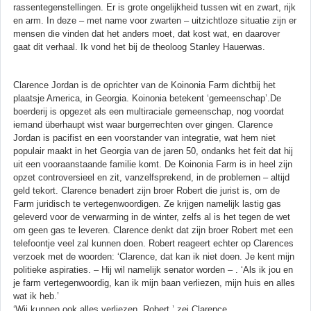
rassentegenstellingen. Er is grote ongelijkheid tussen wit en zwart, rijk
en arm. In deze – met name voor zwarten – uitzichtloze situatie zijn er
mensen die vinden dat het anders moet, dat kost wat, en daarover
gaat dit verhaal. Ik vond het bij de theoloog Stanley Hauerwas.
Clarence Jordan is de oprichter van de Koinonia Farm dichtbij het
plaatsje America, in Georgia. Koinonia betekent ‘gemeenschap’.De
boerderij is opgezet als een multiraciale gemeenschap, nog voordat
iemand überhaupt wist waar burgerrechten over gingen. Clarence
Jordan is pacifist en een voorstander van integratie, wat hem niet
populair maakt in het Georgia van de jaren 50, ondanks het feit dat hij
uit een vooraanstaande familie komt. De Koinonia Farm is in heel zijn
opzet controversieel en zit, vanzelfsprekend, in de problemen – altijd
geld tekort. Clarence benadert zijn broer Robert die jurist is, om de
Farm juridisch te vertegenwoordigen. Ze krijgen namelijk lastig gas
geleverd voor de verwarming in de winter, zelfs al is het tegen de wet
om geen gas te leveren. Clarence denkt dat zijn broer Robert met een
telefoontje veel zal kunnen doen. Robert reageert echter op Clarences
verzoek met de woorden: ‘Clarence, dat kan ik niet doen. Je kent mijn
politieke aspiraties. – Hij wil namelijk senator worden – . ‘Als ik jou en
je farm vertegenwoordig, kan ik mijn baan verliezen, mijn huis en alles
wat ik heb.’
‘Wij kunnen ook alles verliezen, Robert,’ zei Clarence.