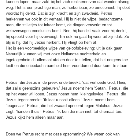
kunnen lopen, maar zakt bij het zich realiseren van dat wonder alsnog
weg. Het is een prachtige man, zo herkenbaar, zo emotioneel. Hij doet
voordat hij denkt. Dat is zijn kracht en zijn zwakheid. Petrus
herkennen we ook in dit verhaal. Hij is niet de wijze, bedachtzame
man, die stilletjes tot inkeer komt, de dingen verwerkt en tot
weloverwogen conclusies komt. Nee, hij handelt vaak voor hij denkt,
hij spreekt voor hij overweegt. En ook nu gaat hij weer uit zijn dak. Zo
blij is hij, dat hij Jezus herkent. Hij vliegt op hem af.
Het is een voorbeeldige wijze van geloofsbeleving: uit je dak gaan.
Natuurlijk kunnen wij met onze Hollandse nuchterheid en
ingetogenheid dit allemaal afdoen door te stellen, dat het nergens toe
leidt en die onbedachtzaamheid hem voortdurend duur komt te staan.
Petrus, die Jezus in de preek onderbreekt: ‘dat verhoede God, Heer,
dat zal u geenszins gebeuren.’ Jezus noemt hem ‘Satan.’ Petrus, die
op het water wil lopen. Jezus noemt hem ‘kleingelovige.’ Petrus, die
Jezus tegenspreekt: ‘ik laat u nooit alleen.’ Jezus noemt hem
‘leugenaar.’ Petrus, die het zwaard opneemt tegen Malchus. Jezus
zegt: ‘handen thuis!’ Petrus: ‘ik ken die man niet’ tot driemaal toe.
Jezus kijkt hem alleen maar aan.
Doen we Petrus recht met deze opsomming? We weten ook van