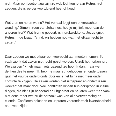
niet. Maar een beetje lauw zijn ze wel. Dat kun je van Petrus niet
zeggen, die is eerder voortdurend heet of koud.
Wat zien en horen we nu? Het verhaal krijgt een onverwachte
wending:’ Simon, zoon van Johannes, heb je mij lief, meer dan de
anderen hier?’ Wat hier nu gebeurt, is indrukwekkend. Jezus grijpt
Petrus in de kraag. ‘Vrind, wij hebben nog wat met elkaar recht te
zetten.’
Daar zouden we met elkaar een voorbeeld aan moeten nemen. Te
vaak zie ik dat zaken niet recht gezet worden. U zult het herkennen.
We zwijgen ‘ik heb maar niets gezegd’ zo hoor ik dan, maar we
denken des te meer. ‘Ik heb me maar stil gehouden’ en ondertussen
gaat het vuurtje ondergronds door en is het bijna niet meer onder
controle te krijgen. De zaken worden niet uitgepraat en ondertussen
woekert het maar door. Veel conflicten vinden hun oorsprong in kleine
dingen, die niet zijn benoemd en uitgepraat en na jaren weet men vaak
niet eens meer wat nu de oorzaak was van alle vervreemding en
ellende. Conflicten oplossen en uitpraten vooronderstelt kwetsbaarheid
aan twee zijden.