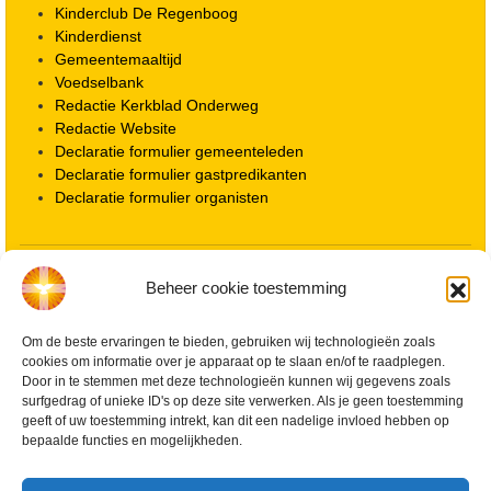
Kinderclub De Regenboog
Kinderdienst
Gemeentemaaltijd
Voedselbank
Redactie Kerkblad Onderweg
Redactie Website
Declaratie formulier gemeenteleden
Declaratie formulier gastpredikanten
Declaratie formulier organisten
Locatie kerk
Beheer cookie toestemming
ANBI informatie PGWD
ANBI informatie Diaconie
Om de beste ervaringen te bieden, gebruiken wij technologieën zoals
Vrienden van de Grote Kerk
cookies om informatie over je apparaat op te slaan en/of te raadplegen.
Info Kerkelijke gebouwen / koster
Door in te stemmen met deze technologieën kunnen wij gegevens zoals
Redactiestatuut voor kerkblad en website
surfgedrag of unieke ID's op deze site verwerken. Als je geen toestemming
Beleid Veilige Kerk en gedragscode
geeft of uw toestemming intrekt, kan dit een nadelige invloed hebben op
Privacy
bepaalde functies en mogelijkheden.
Streaming Protocol
Cookiebeleid (EU)