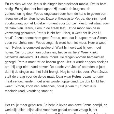
En zo zien we hoe Jezus de dingen bespreekbaar maakt. Dat is hard
nodig. En hij doet het heel apart. Hij maakt de leugens, de
verloochening door Petrus ongedaan door hem de kans te geven een
nieuw geluid te laten horen. Deze enthousiaste Petrus, die zijn mond
voorbijpraat, op het kritieke moment voor zichzelf kiest, niet staat voor
de zaak van Jezus, Hem in de steek laat. Uit de mond van de in
verwarring gebrachte Petrus klinkt het: ‘Heer, u weet dat ik van U
houd’. Jezus noemt hem geen Petrus, nee, dat is kapot, maar Simon,
zoon van Johannes. Petrus zegt: ‘ik weet het niet meer, Heer u weet
het.’ Petrus is compleet gevloerd. Want hij hoort wat hij ook moet
horen. ‘Simon, zoon van Johannes, heb je mij lief?’ Weer klinkt
hetzelfde antwoord uit Petrus’ mond. De dingen worden herhaald en
gezegd. Petrus moet tot de bodem gaan. Jezus windt er geen doekjes
om, hij zegt niet: zand erover. De kracht van Jezus’ optreden is juist,
dat hij de dingen aan het licht brengt. Nog is het niet over. Want Jezus
stelt de vraag voor de derde maal. Daar waar Petrus Jezus tot drie
maal verloochende, moet alles worden opgeruimd. En dus klinkt het
weer: ‘Simon, zoon van Johannes, houd je van mij?’ Petrus is
teneinde raad, verdrietig staat er.
Het zal je maar gebeuren. Je hebt je leven aan deze Jezus gewijd, er
werkelijk alles, bijna alles voor over gehad en dan vraagt hij tot