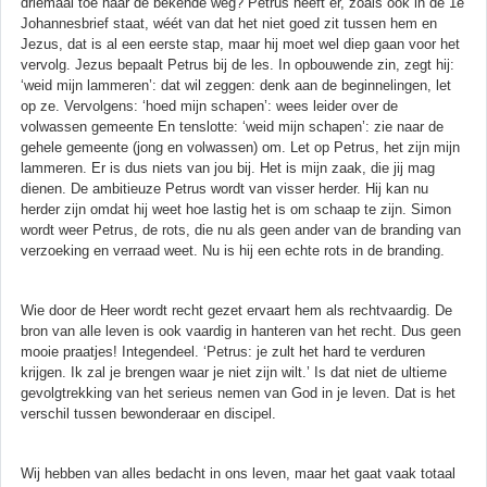
driemaal toe naar de bekende weg? Petrus heeft er, zoals ook in de 1e
Johannesbrief staat, wéét van dat het niet goed zit tussen hem en
Jezus, dat is al een eerste stap, maar hij moet wel diep gaan voor het
vervolg. Jezus bepaalt Petrus bij de les. In opbouwende zin, zegt hij:
‘weid mijn lammeren’: dat wil zeggen: denk aan de beginnelingen, let
op ze. Vervolgens: ‘hoed mijn schapen’: wees leider over de
volwassen gemeente En tenslotte: ‘weid mijn schapen’: zie naar de
gehele gemeente (jong en volwassen) om. Let op Petrus, het zijn mijn
lammeren. Er is dus niets van jou bij. Het is mijn zaak, die jij mag
dienen. De ambitieuze Petrus wordt van visser herder. Hij kan nu
herder zijn omdat hij weet hoe lastig het is om schaap te zijn. Simon
wordt weer Petrus, de rots, die nu als geen ander van de branding van
verzoeking en verraad weet. Nu is hij een echte rots in de branding.
Wie door de Heer wordt recht gezet ervaart hem als rechtvaardig. De
bron van alle leven is ook vaardig in hanteren van het recht. Dus geen
mooie praatjes! Integendeel. ‘Petrus: je zult het hard te verduren
krijgen. Ik zal je brengen waar je niet zijn wilt.’ Is dat niet de ultieme
gevolgtrekking van het serieus nemen van God in je leven. Dat is het
verschil tussen bewonderaar en discipel.
Wij hebben van alles bedacht in ons leven, maar het gaat vaak totaal