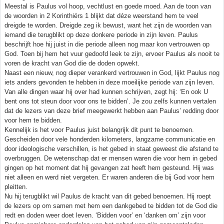
Meestal is Paulus vol hoop, vechtlust en goede moed. Aan de toon van
de woorden in 2 Korinthiërs 1 blijkt dat déze weerstand hem te veel
dreigde te worden. Dreigde zeg ik bewust, want het zijn de woorden van
iemand die terugblikt op deze donkere periode in zijn leven. Paulus
beschrijft hoe hij juist in die periode alleen nog maar kon vertrouwen op
God. Toen bij hem het vuur gedoofd leek te zijn, ervoer Paulus als nooit te
voren de kracht van God die de doden opwekt.
Naast een nieuw, nog dieper verankerd vertrouwen in God, lijkt Paulus nog
iets anders gevonden te hebben in deze moeilijke periode van zijn leven.
Van alle dingen waar hij over had kunnen schrijven, zegt hij: ‘En ook U
bent ons tot steun door voor ons te bidden’. Je zou zelfs kunnen vertalen
dat de lezers van deze brief meegewerkt hebben aan Paulus’ redding door
voor hem te bidden.
Kennelijk is het voor Paulus juist belangrijk dit punt te benoemen.
Gescheiden door vele honderden kilometers, langzame communicatie en
door ideologische verschillen, is het gebed in staat geweest die afstand te
overbruggen. De wetenschap dat er mensen waren die voor hem in gebed
gingen op het moment dat hij gevangen zat heeft hem gesteund. Hij was
niet alleen en werd niet vergeten. Er waren anderen die bij God voor hem
pleitten.
Nu hij terugblikt wil Paulus de kracht van dit gebed benoemen. Hij roept
de lezers op om samen met hem een dankgebed te bidden tot de God die
redt en doden weer doet leven. ‘Bidden voor’ en ‘danken om’ zijn voor