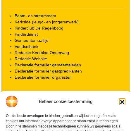
Beam- en streamteam
Kerkside (jeugd- en jongerenwerk)
Kinderclub De Regenboog
Kinderdienst
Gemeentemaaltijd
Voedselbank
Redactie Kerkblad Onderweg
Redactie Website
Declaratie formulier gemeenteleden
Declaratie formulier gastpredikanten
Declaratie formulier organisten
Locatie kerk
Beheer cookie toestemming
ANBI informatie PGWD
ANBI informatie Diaconie
Om de beste ervaringen te bieden, gebruiken wij technologieën zoals
Vrienden van de Grote Kerk
cookies om informatie over je apparaat op te slaan en/of te raadplegen.
Info Kerkelijke gebouwen / koster
Door in te stemmen met deze technologieën kunnen wij gegevens zoals
Redactiestatuut voor kerkblad en website