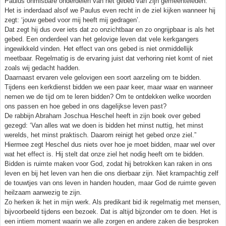
Paulus onmisbare onderdelen van het gebed van zijn gemeenteleden.
Het is inderdaad alsof we Paulus even recht in de ziel kijken wanneer hij
zegt: ‘jouw gebed voor mij heeft mij gedragen’.
Dat zegt hij dus over iets dat zo onzichtbaar en zo ongrijpbaar is als het
gebed. Een onderdeel van het gelovige leven dat vele kerkgangers
ingewikkeld vinden. Het effect van ons gebed is niet onmiddellijk
meetbaar. Regelmatig is de ervaring juist dat verhoring niet komt of niet
zoals wij gedacht hadden.
Daarnaast ervaren vele gelovigen een soort aarzeling om te bidden.
Tijdens een kerkdienst bidden we een paar keer, maar waar en wanneer
nemen we de tijd om te leren bidden? Om te ontdekken welke woorden
ons passen en hoe gebed in ons dagelijkse leven past?
De rabbijn Abraham Joschua Heschel heeft in zijn boek over gebed
gezegd: ‘Van alles wat we doen is bidden het minst nuttig, het minst
werelds, het minst praktisch. Daarom reinigt het gebed onze ziel.”
Hiermee zegt Heschel dus niets over hoe je moet bidden, maar wel over
wat het effect is. Hij stelt dat onze ziel het nodig heeft om te bidden.
Bidden is ruimte maken voor God, zodat hij betrokken kan raken in ons
leven en bij het leven van hen die ons dierbaar zijn. Niet krampachtig zelf
de touwtjes van ons leven in handen houden, maar God de ruimte geven
heilzaam aanwezig te zijn.
Zo herken ik het in mijn werk. Als predikant bid ik regelmatig met mensen,
bijvoorbeeld tijdens een bezoek. Dat is altijd bijzonder om te doen. Het is
een intiem moment waarin we alle zorgen en andere zaken die besproken