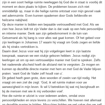
zijn in een soort heilige ruimte neerleggen bij God die in staat is voorbij dit
moment en deze plaats te kijken. De problemen lossen zich niet
onmiddellijk op, maar in die heilige ruimte ontstaat voor mijn gevoel vaak
wel ademruimte. Even kunnen opademen door Gods liefdevolle en
heilzame nabijheid.
Op deze manier is bidden een bepaalde vertrouwdheid met God. Als we
zien hoe Jezus bidt tot zijn Vader dan is dat vaak op een hele persoonlijke
en intieme manier. Denk aan zijn gebedsmoment in de tuin van
Getsemané als hij bang is voor alles wat gaat komen. Of het gebed voor
zijn leerlingen in Johannes 17 waarin hij vraagt om Gods zegen en liefde
als hij straks vertrokken is.
Daarin doet Jezus voor wat hij zijn volgelingen leert in zijn laatste
toespraak, waarvan we een stukje gelezen hebben. Jezus nodigt zijn
leerlingen uit om op een vertrouwelijke manier met God te spreken. Zelfs
het naderende afscheid hoeft de afstand niet te vergroten. Ze mogen en
kunnen op dezelfde directe manier met hem en met God de Vader blijven
praten: ‘want God de Vader zelf houdt van u’.
Dit gebed heeft geen grote, dure woorden of zeeën van tijd nodig. Het
vraagt om een ziel die zegt: ‘God, ik wil ruimte maken voor uw
aanwezigheid in mijn leven. Ik wil U betrekken bij wat mij bezighoudt en
bij de mensen met wie ik mij verbonden voel’.
Hoe die ruimte er uitziet is voor iedereen anders, omdat onze
persoonlijkheden en onze levens zo verschillen. We hoeven niet allemaal
op dezelfde manier te bidden. Misschien bidden we wel vaker dan we zelf