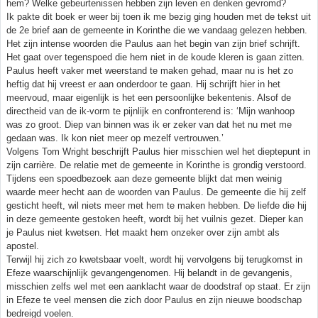
hem? Welke gebeurtenissen hebben zijn leven en denken gevromd?
Ik pakte dit boek er weer bij toen ik me bezig ging houden met de tekst uit
de 2e brief aan de gemeente in Korinthe die we vandaag gelezen hebben.
Het zijn intense woorden die Paulus aan het begin van zijn brief schrijft.
Het gaat over tegenspoed die hem niet in de koude kleren is gaan zitten.
Paulus heeft vaker met weerstand te maken gehad, maar nu is het zo
heftig dat hij vreest er aan onderdoor te gaan. Hij schrijft hier in het
meervoud, maar eigenlijk is het een persoonlijke bekentenis. Alsof de
directheid van de ik-vorm te pijnlijk en confronterend is: ‘Mijn wanhoop
was zo groot. Diep van binnen was ik er zeker van dat het nu met me
gedaan was. Ik kon niet meer op mezelf vertrouwen.’
Volgens Tom Wright beschrijft Paulus hier misschien wel het dieptepunt in
zijn carrière. De relatie met de gemeente in Korinthe is grondig verstoord.
Tijdens een spoedbezoek aan deze gemeente blijkt dat men weinig
waarde meer hecht aan de woorden van Paulus. De gemeente die hij zelf
gesticht heeft, wil niets meer met hem te maken hebben. De liefde die hij
in deze gemeente gestoken heeft, wordt bij het vuilnis gezet. Dieper kan
je Paulus niet kwetsen. Het maakt hem onzeker over zijn ambt als
apostel.
Terwijl hij zich zo kwetsbaar voelt, wordt hij vervolgens bij terugkomst in
Efeze waarschijnlijk gevangengenomen. Hij belandt in de gevangenis,
misschien zelfs wel met een aanklacht waar de doodstraf op staat. Er zijn
in Efeze te veel mensen die zich door Paulus en zijn nieuwe boodschap
bedreigd voelen.