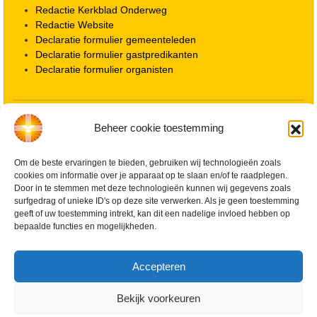
Redactie Kerkblad Onderweg
Redactie Website
Declaratie formulier gemeenteleden
Declaratie formulier gastpredikanten
Declaratie formulier organisten
Locatie kerk
Beheer cookie toestemming
ANBI informatie PGWD
ANBI informatie Diaconie
Om de beste ervaringen te bieden, gebruiken wij technologieën zoals
Vrienden van de Grote Kerk
cookies om informatie over je apparaat op te slaan en/of te raadplegen.
Info Kerkelijke gebouwen / koster
Door in te stemmen met deze technologieën kunnen wij gegevens zoals
Redactiestatuut voor kerkblad en website
surfgedrag of unieke ID's op deze site verwerken. Als je geen toestemming
Beleid Veilige Kerk en gedragscode
geeft of uw toestemming intrekt, kan dit een nadelige invloed hebben op
Privacy
bepaalde functies en mogelijkheden.
Streaming Protocol
Cookiebeleid (EU)
Accepteren
Zoeken
Bekijk voorkeuren