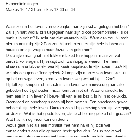
Evangelielezingen:
Markus 10:17-31 en Lukas 12:33 en 34
Waar zou in het leven van deze rijke man zijn schat gelegen hebben?
Zal zijn hart vooral zijn uitgegaan naar zijn dikke portemonnaie? Is de
bank zijn schat? Ik acht het niet waarschijnlijk. Want dan zou hij toch
niet zo onrustig zijn? Dan zou hij toch niet met zijn hele hebben en
houden en zijn vragen naar Jezus zijn gekomen?
Deze rijke man gaat niet lekker relaxed funshoppen, maar zit vol
onrust, vol vragen. Hij vraagt zich wanhopig af waarom het hem
allemaal niet lekker zit, wat hij heeft nagelaten in zijn leven. Heeft hij
wel als een goede Jood geleefd? Loopt zijn manier van leven wel uit
op het eeuwige leven; komt zijn levensweg wel uit bij … God?
Hij telt zijn knopen, of hij zich in zijn leven wel nauwkeurig aan alle
geboden heeft gehouden, maar komt er niet uit. Waar ontbreekt het
hem aan in zijn leven? Hoewel hij van alles bezit, is hij niet gelukkig.
Overvloed en onbehagen gaan bij hem samen. Een onvoldaan gevoel
beheerst zijn hele leven. Daarom zoekt hij genezing voor zijn zielepijn,
bij Jezus. Wat is het goede leven, als je al het mogelijke hebt gedaan?
Wat had ik nog meer kunnen doen?
Jezus gaat niet als een moralist met hem na of hij zich wel
consciëntieus aan alle geboden heeft gehouden. Jezus zoekt wel
samen met de man waar het hem aan ontbreekt en kijkt hem daarbij