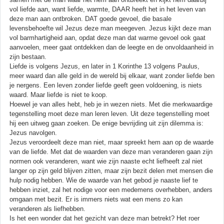
vol liefde aan, want liefde, warmte, DAAR heeft het in het leven van
deze man aan ontbroken. DAT goede gevoel, die basale
levensbehoefte wil Jezus deze man meegeven. Jezus kijkt deze man
vol barmhartigheid aan, opdat deze man dat warme gevoel ook gaat
aanvoelen, meer gaat ontdekken dan de leegte en de onvoldaanheid in
zijn bestaan.
Liefde is volgens Jezus, en later in 1 Korinthe 13 volgens Paulus,
meer waard dan alle geld in de wereld bij elkaar, want zonder liefde ben
je nergens. Een leven zonder liefde geeft geen voldoening, is niets
waard. Maar liefde is niet te koop.
Hoewel je van alles hebt, heb je in wezen niets. Met die merkwaardige
tegenstelling moet deze man leren leven. Uit deze tegenstelling moet
hij een uitweg gaan zoeken. De enige bevrijding uit zijn dilemma is:
Jezus navolgen.
Jezus veroordeelt deze man niet, maar spreekt hem aan op de waarde
van de liefde. Met dat de waarden van deze man veranderen gaan zijn
normen ook veranderen, want wie zijn naaste echt liefheeft zal niet
langer op zijn geld blijven zitten, maar zijn bezit delen met mensen die
hulp nodig hebben. Wie de waarde van het gebod je naaste lief te
hebben inziet, zal het nodige voor een medemens overhebben, anders
omgaan met bezit. Er is immers niets wat een mens zo kan
veranderen als liefhebben.
Is het een wonder dat het gezicht van deze man betrekt? Het roer