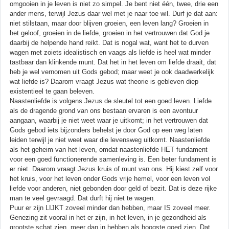
omgooien in je leven is niet zo simpel. Je bent niet één, twee, drie een
ander mens, terwijl Jezus daar wel met je naar toe wil. Durf je dat aan:
niet stilstaan, maar door blijven groeien, een leven lang? Groeien in
het geloof, groeien in de liefde, groeien in het vertrouwen dat God je
daarbij de helpende hand reikt. Dat is nogal wat, want het te durven
wagen met zoiets idealistisch en vaags als liefde is heel wat minder
tastbaar dan klinkende munt. Dat het in het leven om liefde draait, dat
heb je wel vernomen uit Gods gebod; maar weet je ook daadwerkelijk
wat liefde is? Daarom vraagt Jezus wat theorie is gebleven diep
existentieel te gaan beleven.
Naastenliefde is volgens Jezus de sleutel tot een goed leven. Liefde
als de dragende grond van ons bestaan ervaren is een avontuur
aangaan, waarbij je niet weet waar je uitkomt; in het vertrouwen dat
Gods gebod iets bijzonders behelst je door God op een weg laten
leiden terwijl je niet weet waar die levensweg uitkomt. Naastenliefde
als het geheim van het leven, omdat naastenliefde HET fundament
voor een goed functionerende samenleving is. Een beter fundament is
er niet. Daarom vraagt Jezus kruis of munt van ons. Hij kiest zelf voor
het kruis, voor het leven onder Gods vrije hemel, voor een leven vol
liefde voor anderen, niet gebonden door geld of bezit. Dat is deze rijke
man te veel gevraagd. Dat durft hij niet te wagen.
Puur er zijn LIJKT zoveel minder dan hebben, maar IS zoveel meer.
Genezing zit vooral in het er zijn, in het leven, in je gezondheid als
grootste schat zien, meer dan in hebben als hoogste goed zien. Dat