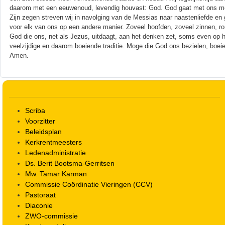
daarom met een eeuwenoud, levendig houvast: God. God gaat met ons mee, d
Zijn zegen streven wij in navolging van de Messias naar naastenliefde en
voor elk van ons op een andere manier. Zoveel hoofden, zoveel zinnen, ron
God die ons, net als Jezus, uitdaagt, aan het denken zet, soms even op 
veelzijdige en daarom boeiende traditie. Moge die God ons bezielen, boei
Amen.
Scriba
Voorzitter
Beleidsplan
Kerkrentmeesters
Ledenadministratie
Ds. Berit Bootsma-Gerritsen
Mw. Tamar Karman
Commissie Coördinatie Vieringen (CCV)
Pastoraat
Diaconie
ZWO-commissie