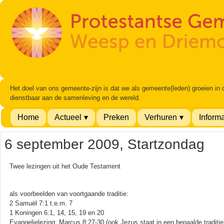
Het doel van ons gemeente-zijn is dat we als gemeente(leden) groeien in
dienstbaar aan de samenleving en de wereld.
Home
Actueel
Preken
Verhuren
Informa
6 september 2009, Startzondag
Twee lezingen uit het Oude Testament
als voorbeelden van voortgaande traditie:
2 Samuël 7:1 t.e.m. 7
1 Koningen 6:1, 14, 15, 19 en 20
Evangelielezing: Marcus 8:27-30 (ook Jezus staat in een bepaalde traditie