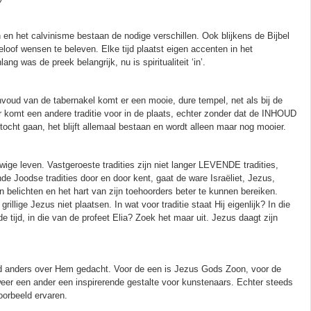
n en het calvinisme bestaan de nodige verschillen. Ook blijkens de Bijbel
loof wensen te beleven. Elke tijd plaatst eigen accenten in het
g was de preek belangrijk, nu is spiritualiteit ‘in’.
nvoud van de tabernakel komt er een mooie, dure tempel, net als bij de
Er komt een andere traditie voor in de plaats, echter zonder dat de INHOUD
tocht gaan, het blijft allemaal bestaan en wordt alleen maar nog mooier.
ige leven. Vastgeroeste tradities zijn niet langer LEVENDE tradities,
e Joodse tradities door en door kent, gaat de ware Israëliet, Jezus,
 belichten en het hart van zijn toehoorders beter te kunnen bereiken.
llige Jezus niet plaatsen. In wat voor traditie staat Hij eigenlijk? In die
 tijd, in die van de profeet Elia? Zoek het maar uit. Jezus daagt zijn
ijd anders over Hem gedacht. Voor de een is Jezus Gods Zoon, voor de
weer een ander een inspirerende gestalte voor kunstenaars. Echter steeds
voorbeeld ervaren.