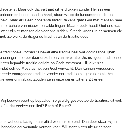
 diepste is. Maar ook dat valt niet uit te drukken zonder Hem in een
n verleden en heden hand in hand, staan wij op de fundamenten die ons
kheid. Maar er is een constante factor: telkens gaat God met mensen mee
r met behulp van nieuwe ontwikkelingen. Maar steeds houdt God ons vast,
weer zijn er mensen die voor ons bidden. Steeds weer zijn er mensen die
iet. Zo werkt de dragende kracht van de traditie door.
de traditionele vormen? Hoewel elke traditie heel wat doorgaande lijnen
eranderingen, temeer daar onze bron van inspiratie, Jezus, geen traditioneel
it een bepaalde traditie gericht op Gods toekomst. Hij kijkt niet
g, omdat ook de Messias het van God verwacht. Dan kunnen verouderde
eerde voortgaande traditie, zonder dat traditionele gebruiken als het
atie weer onmisbaar. Zouden ze in onze genen zitten? Zit er een
ij bouwen voort op bepaalde, zorgvuldig geselecteerde tradities: dit wel,
n of is dat veeleer een lied? Bach of Bauer?
 is wel eens lastig, maar altijd weer inspirerend. Daardoor staan wij in
aan bepaalde eeuwenoude vormen vast. Wij starten een nieuw seizoen