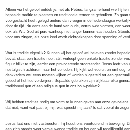
Alleen via het geloof ontdek je, net als Petrus, langzamerhand wie Hij ten
bepaalde traditie te plaatsen en traditionele termen te gebruiken. Zo gaa
voorgeslacht heeft gelegd anders dan vroeger in de hedendaagse werkelij
door de tijd. Nu eens aan de hand van oude, vertrouwde vormen, dan wee
ook als WIJ God uit pure wanhoop niet langer kunnen vasthouden. Steeds 
voor ons zingen, als onze keel wordt dichtgeknepen door spanning of verdr
Wat is traditie eigenlijk? Kunnen wij het geloof wel beleven zonder bepaal
bevat, staat een traditie nooit stil, verloopt geen enkele traditie zonder v
figuur blijkt te zijn, eerder een provocerende stoorzender. Jezus leeft vanu
nostalgisch achterom naar het verleden. Hij kijkt wel vooruit en omhoo
denkkaders wel eens moeten wijken of worden bijgesteld tot een geactualis
gebed of het lied verdwijnen. Bepaalde gebruiken zijn blijkbaar elke gener
traditioneel gen of een religieus gen in ons bouwpakket?
Wij hebben tradities nodig om vorm te kunnen geven aan onze gevoelens. W
dat niet, want wat past bij mij, wat spreekt mij aan? Is dat vooral de zege
Jezus laat ons niet vastroesten. Hij houdt ons voortdurend in beweging. Dat
een zich steeds weer vernieuwende traditie en houden wij tegelijkertijd 