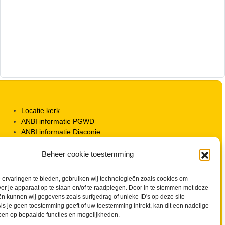
Locatie kerk
ANBI informatie PGWD
ANBI informatie Diaconie
Vrienden van de Grote Kerk
Info Kerkelijke gebouwen / koster
Beheer cookie toestemming
Redactiestatuut voor kerkblad en website
Beleid Veilige Kerk en gedragscode
ervaringen te bieden, gebruiken wij technologieën zoals cookies om
Privacy
ver je apparaat op te slaan en/of te raadplegen. Door in te stemmen met deze
Streaming Protocol
n kunnen wij gegevens zoals surfgedrag of unieke ID's op deze site
Cookiebeleid (EU)
ls je geen toestemming geeft of uw toestemming intrekt, kan dit een nadelige
ben op bepaalde functies en mogelijkheden.
Zoeken