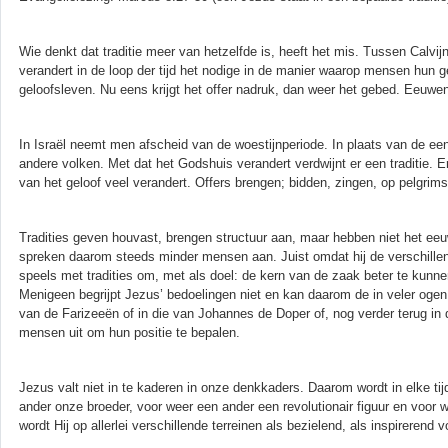
Wie denkt dat traditie meer van hetzelfde is, heeft het mis. Tussen Calvij
verandert in de loop der tijd het nodige in de manier waarop mensen hun ge
geloofsleven. Nu eens krijgt het offer nadruk, dan weer het gebed. Eeuwenlan
In Israël neemt men afscheid van de woestijnperiode. In plaats van de ee
andere volken. Met dat het Godshuis verandert verdwijnt er een traditie. 
van het geloof veel verandert. Offers brengen; bidden, zingen, op pelgrims
Tradities geven houvast, brengen structuur aan, maar hebben niet het eeuw
spreken daarom steeds minder mensen aan. Juist omdat hij de verschillend
speels met tradities om, met als doel: de kern van de zaak beter te kunnen
Menigeen begrijpt Jezus’ bedoelingen niet en kan daarom de in veler ogen gri
van de Farizeeën of in die van Johannes de Doper of, nog verder terug in de
mensen uit om hun positie te bepalen.
Jezus valt niet in te kaderen in onze denkkaders. Daarom wordt in elke t
ander onze broeder, voor weer een ander een revolutionair figuur en voor 
wordt Hij op allerlei verschillende terreinen als bezielend, als inspirerend 