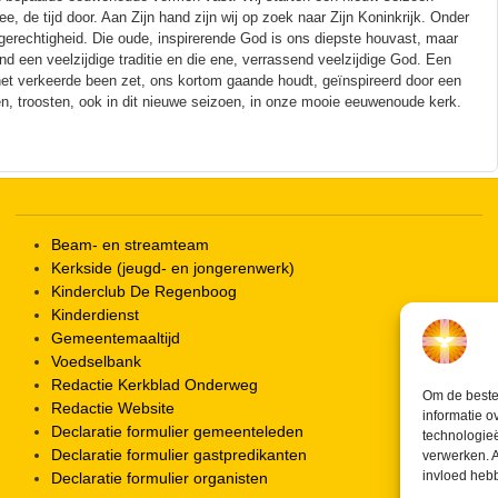
e tijd door. Aan Zijn hand zijn wij op zoek naar Zijn Koninkrijk. Onder
 gerechtigheid. Die oude, inspirerende God is ons diepste houvast, maar
d een veelzijdige traditie en die ene, verrassend veelzijdige God. Een
het verkeerde been zet, ons kortom gaande houdt, geïnspireerd door een
en, troosten, ook in dit nieuwe seizoen, in onze mooie eeuwenoude kerk.
Beam- en streamteam
Kerkside (jeugd- en jongerenwerk)
Kinderclub De Regenboog
Kinderdienst
Gemeentemaaltijd
Voedselbank
Redactie Kerkblad Onderweg
Om de beste 
Redactie Website
informatie o
Declaratie formulier gemeenteleden
technologieë
Declaratie formulier gastpredikanten
verwerken. A
invloed heb
Declaratie formulier organisten