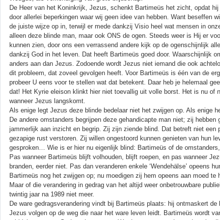
De Heer van het Koninkrijk, Jezus, schenkt Bartimeüs het zicht, opdat hi
door allerlei beperkingen waar wij geen idee van hebben. Want beseffen wi
de juiste wijze op in, terwijl er mede dankzij Visio heel wat mensen in 
alleen deze blinde man, maar ook ONS de ogen. Steeds weer is Hij er voo
kunnen zien, door ons een verrassend andere kijk op de ogenschijnlijk all
dankzij God in het leven. Dat heeft Bartimeüs goed door. Waarschijnlijk o
anders aan dan Jezus. Zodoende wordt Jezus niet iemand die ook achtelo
dit probleem, dat zoveel gevolgen heeft. Voor Bartimeüs is één van de erg
probeer U eens voor te stellen wat dat betekent. Daar heb je helemaal geen
dat! Het Kyrie eleison klinkt hier niet toevallig uit volle borst. Het is nu o
wanneer Jezus langskomt.
Als enige legt Jezus deze blinde bedelaar niet het zwijgen op. Als enige h
De andere omstanders begrijpen deze gehandicapte man niet; zij hebben ge
jammerlijk aan inzicht en begrip. Zij zijn ziende blind. Dat betreft niet e
gezapige rust verstoren. Zij willen ongestoord kunnen genieten van hun le
gesproken… Wie is er hier nu eigenlijk blind: Bartimeüs of de omstanders
Pas wanneer Bartimeüs blijft volhouden, blijft roepen, en pas wanneer Jezus 
branden, eerder niet. Pas dan veranderen enkele ‘Wendehälse’ opeens hun
Bartimeüs nog het zwijgen op; nu moedigen zij hem opeens aan moed te h
Maar of die verandering in gedrag van het altijd weer onbetrouwbare publiek 
twintig jaar na 1989 niet meer.
De ware gedragsverandering vindt bij Bartimeüs plaats: hij ontmaskert de l
Jezus volgen op de weg die naar het ware leven leidt. Bartimeüs wordt van