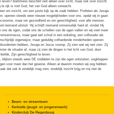
even? Bartimeüs beschikt niet alleen over zicht, maar ook over inzicht.
ng te rijk is met God, het van God alleen verwacht.
eer om inzicht, om een juiste kijk op de zaak hebben. Profeten als Jesaja
n, openen steeds weer nieuwe mogelijkheden voor ons, opdat wij in gaan
de economie, maar om gezondheid en om gerechtigheid, voor alle mensen.
 niemand uitsluit. Hij schrijft niemand onmenselijk hard af, omdat Hij
 ons de ogen, zodat ons de schellen van de ogen vallen en wij veel meer
 de mensenmassa, maar gaat wel schuil in een enkeling, een volhouder als
enschijnlijk eigenwijze, maar geduldig volhardende minderheden openen
ssidenten hebben, Jesaja en Jezus voorop. Zij zien wat wij niet zien. Zij
ter de situatie af, maar zij zien de dingen in het licht van God, door
liefde, Zijn gerechtigheid te leven.
n, blijken steeds weer DE middelen te zijn die ogen ontsluiten, oogkleppen
ogen voor meer dan het gewone. Alleen al daarom moeten wij oog hebben
 dat ook ik eindelijk mag zien; eindelijk inzicht krijg en mij niet de
Beam- en streamteam
Kerkside (jeugd- en jongerenwerk)
Kinderclub De Regenboog