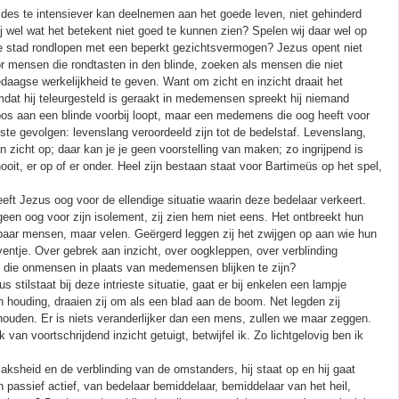
j des te intensiever kan deelnemen aan het goede leven, niet gehinderd
j wel wat het betekent niet goed te kunnen zien? Spelen wij daar wel op
onze stad rondlopen met een beperkt gezichtsvermogen? Jezus opent niet
r mensen die rondtasten in den blinde, zoeken als mensen die niet
edaagse werkelijkheid te geven. Want om zicht en inzicht draait het
mdat hij teleurgesteld is geraakt in medemensen spreekt hij niemand
os aan een blinde voorbij loopt, maar een medemens die oog heeft voor
ste gevolgen: levenslang veroordeeld zijn tot de bedelstaf. Levenslang,
 zicht op; daar kan je je geen voorstelling van maken; zo ingrijpend is
f nooit, er op of er onder. Heel zijn bestaan staat voor Bartimeüs op het spel,
eeft Jezus oog voor de ellendige situatie waarin deze bedelaar verkeert.
en oog voor zijn isolement, zij zien hem niet eens. Het ontbreekt hun
en paar mensen, maar velen. Geërgerd leggen zij het zwijgen op aan wie hun
ventje. Over gebrek aan inzicht, over oogkleppen, over verblinding
, die onmensen in plaats van medemensen blijken te zijn?
stilstaat bij deze intrieste situatie, gaat er bij enkelen een lampje
 houding, draaien zij om als een blad aan de boom. Net legden zij
ouden. Er is niets veranderlijker dan een mens, zullen we maar zeggen.
van voortschrijdend inzicht getuigt, betwijfel ik. Zo lichtgelovig ben ik
aksheid en de verblinding van de omstanders, hij staat op en hij gaat
 passief actief, van bedelaar bemiddelaar, bemiddelaar van het heil,