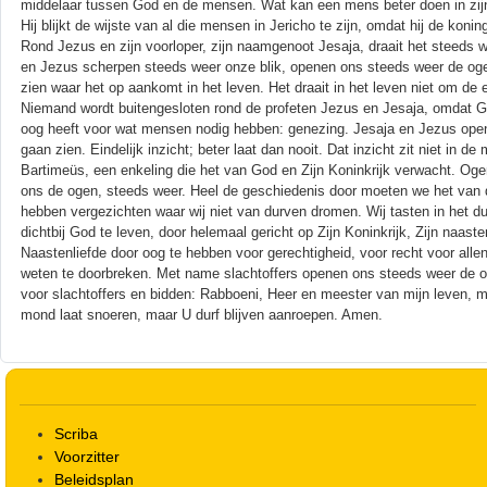
middelaar tussen God en de mensen. Wat kan een mens beter doen in zijn l
Hij blijkt de wijste van al die mensen in Jericho te zijn, omdat hij de koni
Rond Jezus en zijn voorloper, zijn naamgenoot Jesaja, draait het steeds w
en Jezus scherpen steeds weer onze blik, openen ons steeds weer de oge
zien waar het op aankomt in het leven. Het draait in het leven niet om 
Niemand wordt buitengesloten rond de profeten Jezus en Jesaja, omdat God
oog heeft voor wat mensen nodig hebben: genezing. Jesaja en Jezus open
gaan zien. Eindelijk inzicht; beter laat dan nooit. Dat inzicht zit niet in
Bartimeüs, een enkeling die het van God en Zijn Koninkrijk verwacht. Og
ons de ogen, steeds weer. Heel de geschiedenis door moeten we het van di
hebben vergezichten waar wij niet van durven dromen. Wij tasten in het duis
dichtbij God te leven, door helemaal gericht op Zijn Koninkrijk, Zijn naasten
Naastenliefde door oog te hebben voor gerechtigheid, voor recht voor alle
weten te doorbreken. Met name slachtoffers openen ons steeds weer de 
voor slachtoffers en bidden: Rabboeni, Heer en meester van mijn leven, maak
mond laat snoeren, maar U durf blijven aanroepen. Amen.
Scriba
Voorzitter
Beleidsplan