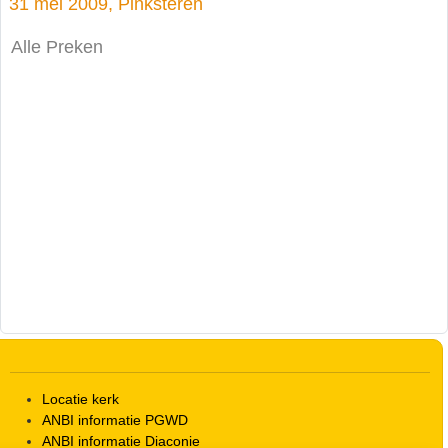
31 mei 2009, Pinksteren
Alle Preken
Locatie kerk
ANBI informatie PGWD
ANBI informatie Diaconie