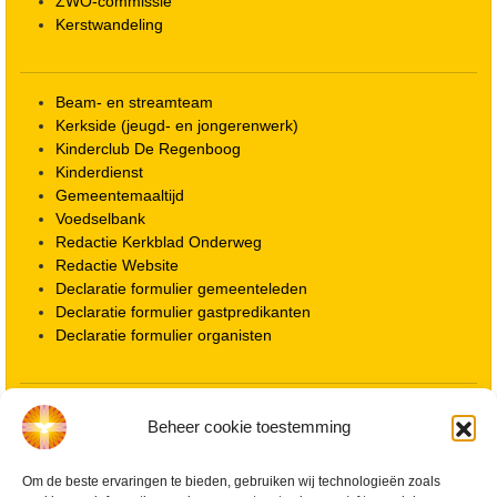
ZWO-commissie
Kerstwandeling
Beam- en streamteam
Kerkside (jeugd- en jongerenwerk)
Kinderclub De Regenboog
Kinderdienst
Gemeentemaaltijd
Voedselbank
Redactie Kerkblad Onderweg
Redactie Website
Declaratie formulier gemeenteleden
Declaratie formulier gastpredikanten
Declaratie formulier organisten
Locatie kerk
Beheer cookie toestemming
ANBI informatie PGWD
ANBI informatie Diaconie
Om de beste ervaringen te bieden, gebruiken wij technologieën zoals
Vrienden van de Grote Kerk