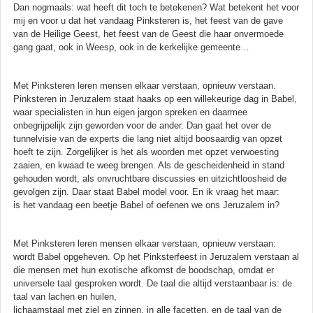
Dan nogmaals: wat heeft dit toch te betekenen? Wat betekent het voor
mij en voor u dat het vandaag Pinksteren is, het feest van de gave
van de Heilige Geest, het feest van de Geest die haar onvermoede
gang gaat, ook in Weesp, ook in de kerkelijke gemeente…
Met Pinksteren leren mensen elkaar verstaan, opnieuw verstaan.
Pinksteren in Jeruzalem staat haaks op een willekeurige dag in Babel,
waar specialisten in hun eigen jargon spreken en daarmee
onbegrijpelijk zijn geworden voor de ander. Dan gaat het over de
tunnelvisie van de experts die lang niet altijd boosaardig van opzet
hoeft te zijn. Zorgelijker is het als woorden met opzet verwoesting
zaaien, en kwaad te weeg brengen. Als de gescheidenheid in stand
gehouden wordt, als onvruchtbare discussies en uitzichtloosheid de
gevolgen zijn. Daar staat Babel model voor. En ik vraag het maar:
is het vandaag een beetje Babel of oefenen we ons Jeruzalem in?
Met Pinksteren leren mensen elkaar verstaan, opnieuw verstaan:
wordt Babel opgeheven. Op het Pinksterfeest in Jeruzalem verstaan al
die mensen met hun exotische afkomst de boodschap, omdat er
universele taal gesproken wordt. De taal die altijd verstaanbaar is: de
taal van lachen en huilen,
lichaamstaal met ziel en zinnen, in alle facetten, en de taal van de