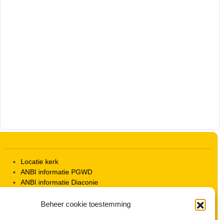
Locatie kerk
ANBI informatie PGWD
ANBI informatie Diaconie
Vrienden van de Grote Kerk
Info Kerkelijke gebouwen / koster
Beheer cookie toestemming
Redactiestatuut voor kerkblad en website