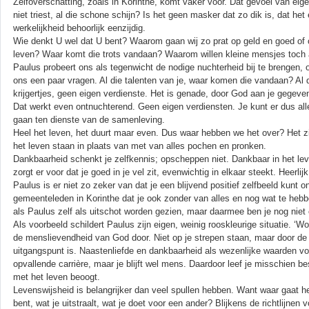
Zelfoverschatting, zoals in Korinthe, komt vaker voor. Dat gevoel van eig
niet triest, al die schone schijn? Is het geen masker dat zo dik is, dat he
werkelijkheid behoorlijk eenzijdig.
Wie denkt U wel dat U bent? Waarom gaan wij zo prat op geld en goed of 
leven? Waar komt die trots vandaan? Waarom willen kleine mensjes toch alt
Paulus probeert ons als tegenwicht de nodige nuchterheid bij te brengen, o
ons een paar vragen. Al die talenten van je, waar komen die vandaan? Al d
krijgertjes, geen eigen verdienste. Het is genade, door God aan je gegeven
Dat werkt even ontnuchterend. Geen eigen verdiensten. Je kunt er dus all
gaan ten dienste van de samenleving.
Heel het leven, het duurt maar even. Dus waar hebben we het over? Het 
het leven staan in plaats van met van alles pochen en pronken.
Dankbaarheid schenkt je zelfkennis; opscheppen niet. Dankbaar in het leve
zorgt er voor dat je goed in je vel zit, evenwichtig in elkaar steekt. Heerl
Paulus is er niet zo zeker van dat je een blijvend positief zelfbeeld kunt 
gemeenteleden in Korinthe dat je ook zonder van alles en nog wat te hebb
als Paulus zelf als uitschot worden gezien, maar daarmee ben je nog niet
Als voorbeeld schildert Paulus zijn eigen, weinig rooskleurige situatie. ‘
de menslievendheid van God door. Niet op je strepen staan, maar door de
uitgangspunt is. Naastenliefde en dankbaarheid als wezenlijke waarden
opvallende carrière, maar je blijft wel mens. Daardoor leef je misschien b
met het leven beoogt.
Levenswijsheid is belangrijker dan veel spullen hebben. Want waar gaat h
bent, wat je uitstraalt, wat je doet voor een ander? Blijkens de richtlijn