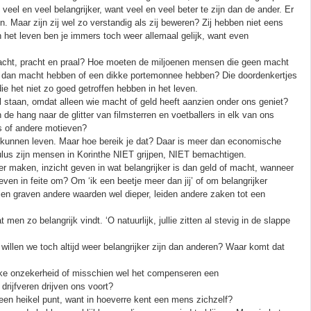
veel en veel belangrijker, want veel en veel beter te zijn dan de ander. Er
. Maar zijn zij wel zo verstandig als zij beweren? Zij hebben niet eens
n het leven ben je immers toch weer allemaal gelijk, want even
acht, pracht en praal? Hoe moeten de miljoenen mensen die geen macht
r dan macht hebben of een dikke portemonnee hebben? Die doordenkertjes
ie het niet zo goed getroffen hebben in het leven.
taan, omdat alleen wie macht of geld heeft aanzien onder ons geniet?
 hang naar de glitter van filmsterren en voetballers in elk van ons
us of andere motieven?
n kunnen leven. Maar hoe bereik je dat? Daar is meer dan economische
ulus zijn mensen in Korinthe NIET grijpen, NIET bemachtigen.
r maken, inzicht geven in wat belangrijker is dan geld of macht, wanneer
ven in feite om? Om ‘ik een beetje meer dan jij’ of om belangrijker
ien graven andere waarden wel dieper, leiden andere zaken tot een
 zo belangrijk vindt. ‘O natuurlijk, jullie zitten al stevig in de slappe
illen we toch altijd weer belangrijker zijn dan anderen? Waar komt dat
ijke onzekerheid of misschien wel het compenseren een
ijfveren drijven ons voort?
een heikel punt, want in hoeverre kent een mens zichzelf?