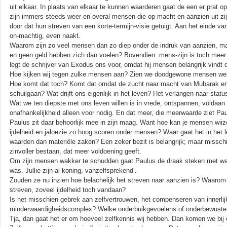
uit elkaar. In plaats van elkaar te kunnen waarderen gaat de een er prat op 
zijn immers steeds weer en overal mensen die op macht en aanzien uit zijn
door dat hun streven van een korte-termijn-visie getuigt. Aan het einde va
on-machtig, even naakt.
Waarom zijn zo veel mensen dan zo diep onder de indruk van aanzien, m
en geen geld hebben zich dan voelen? Bovendien: mens-zijn is toch mee
legt de schrijver van Exodus ons voor, omdat hij mensen belangrijk vindt d
Hoe kijken wij tegen zulke mensen aan? Zien we doodgewone mensen wel s
Hoe komt dat toch? Komt dat omdat de zucht naar macht van Mubarak en de
schuilgaan? Wat drijft ons eigenlijk in het leven? Het verlangen naar stat
Wat we ten diepste met ons leven willen is in vrede, ontspannen, voldaa
onafhankelijkheid alleen voor nodig. En dat meer, die meerwaarde ziet Pa
Paulus zit daar behoorlijk mee in zijn maag. Want hoe kan je mensen wiize
ijdelheid en jaloezie zo hoog scoren onder mensen? Waar gaat het in het le
waarden dan materiële zaken? Een zeker bezit is belangrijk; maar missch
zinvoller bestaan, dat meer voldoening geeft.
Om zijn mensen wakker te schudden gaat Paulus de draak steken met wat men
was. Jullie zijn al koning, vanzelfsprekend’.
Zouden ze nu inzien hoe belachelijk het streven naar aanzien is? Waarom w
streven, zoveel ijdelheid toch vandaan?
Is het misschien gebrek aan zelfvertrouwen, het compenseren van innerl
minderwaardigheidscomplex? Welke onderbuikgevoelens of onderbewuste dr
Tja, dan gaat het er om hoeveel zelfkennis wij hebben. Dan komen we bij 