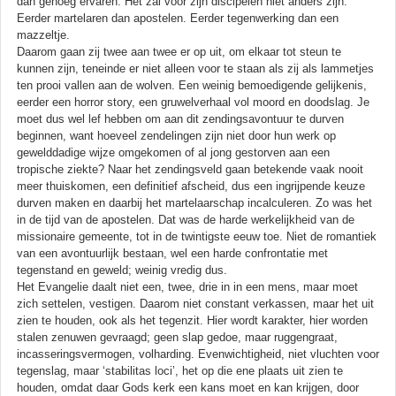
dan genoeg ervaren. Het zal voor zijn discipelen niet anders zijn.
Eerder martelaren dan apostelen. Eerder tegenwerking dan een
mazzeltje.
Daarom gaan zij twee aan twee er op uit, om elkaar tot steun te
kunnen zijn, teneinde er niet alleen voor te staan als zij als lammetjes
ten prooi vallen aan de wolven. Een weinig bemoedigende gelijkenis,
eerder een horror story, een gruwelverhaal vol moord en doodslag. Je
moet dus wel lef hebben om aan dit zendingsavontuur te durven
beginnen, want hoeveel zendelingen zijn niet door hun werk op
gewelddadige wijze omgekomen of al jong gestorven aan een
tropische ziekte? Naar het zendingsveld gaan betekende vaak nooit
meer thuiskomen, een definitief afscheid, dus een ingrijpende keuze
durven maken en daarbij het martelaarschap incalculeren. Zo was het
in de tijd van de apostelen. Dat was de harde werkelijkheid van de
missionaire gemeente, tot in de twintigste eeuw toe. Niet de romantiek
van een avontuurlijk bestaan, wel een harde confrontatie met
tegenstand en geweld; weinig vredig dus.
Het Evangelie daalt niet een, twee, drie in in een mens, maar moet
zich settelen, vestigen. Daarom niet constant verkassen, maar het uit
zien te houden, ook als het tegenzit. Hier wordt karakter, hier worden
stalen zenuwen gevraagd; geen slap gedoe, maar ruggengraat,
incasseringsvermogen, volharding. Evenwichtigheid, niet vluchten voor
tegenslag, maar ‘stabilitas loci’, het op die ene plaats uit zien te
houden, omdat daar Gods kerk een kans moet en kan krijgen, door