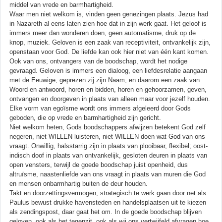
middel van vrede en barmhartigheid.
Waar men niet welkom is, vinden geen genezingen plaats. Jezus had
in Nazareth al eens laten zien hoe dat in zijn werk gaat. Het geloof is
immers meer dan wonderen doen, geen automatisme, druk op de
knop, muziek. Geloven is een zaak van receptiviteit, ontvankelijk zijn,
openstaan voor God. De liefde kan ook hier niet van één kant komen.
Ook van ons, ontvangers van de boodschap, wordt het nodige
gevraagd. Geloven is immers een dialoog, een liefdesrelatie aangaan
met de Eeuwige, geprezen zij zijn Naam, en daarom een zaak van
Woord en antwoord, horen en bidden, horen en gehoorzamen, geven,
ontvangen en doorgeven in plaats van alleen maar voor jezelf houden.
Elke vorm van egoïsme wordt ons immers afgeleerd door Gods
geboden, die op vrede en barmhartigheid zijn gericht.
Niet welkom heten, Gods boodschappers afwijzen betekent God zelf
negeren, niet WILLEN luisteren, niet WILLEN doen wat God van ons
vraagt. Onwillig, halsstarrig zijn in plaats van plooibaar, flexibel; oost-
indisch doof in plaats van ontvankelijk, gesloten deuren in plaats van
open vensters, terwijl de goede boodschap juist openheid, dus
altruïsme, naastenliefde van ons vraagt in plaats van muren die God
en mensen onbarmhartig buiten de deur houden.
Takt en doorzettingsvermogen, strategisch te werk gaan door net als
Paulus bewust drukke havensteden en handelsplaatsen uit te kiezen
als zendingspost, daar gaat het om. In de goede boodschap blijven
geloven, ook als het tegenzit, ook als wij ons vertwijfeld afvragen hoe