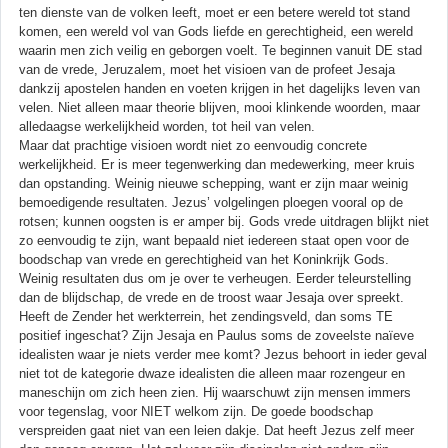
ten dienste van de volken leeft, moet er een betere wereld tot stand
komen, een wereld vol van Gods liefde en gerechtigheid, een wereld
waarin men zich veilig en geborgen voelt. Te beginnen vanuit DE stad
van de vrede, Jeruzalem, moet het visioen van de profeet Jesaja
dankzij apostelen handen en voeten krijgen in het dagelijks leven van
velen. Niet alleen maar theorie blijven, mooi klinkende woorden, maar
alledaagse werkelijkheid worden, tot heil van velen.
Maar dat prachtige visioen wordt niet zo eenvoudig concrete
werkelijkheid. Er is meer tegenwerking dan medewerking, meer kruis
dan opstanding. Weinig nieuwe schepping, want er zijn maar weinig
bemoedigende resultaten. Jezus’ volgelingen ploegen vooral op de
rotsen; kunnen oogsten is er amper bij. Gods vrede uitdragen blijkt niet
zo eenvoudig te zijn, want bepaald niet iedereen staat open voor de
boodschap van vrede en gerechtigheid van het Koninkrijk Gods.
Weinig resultaten dus om je over te verheugen. Eerder teleurstelling
dan de blijdschap, de vrede en de troost waar Jesaja over spreekt.
Heeft de Zender het werkterrein, het zendingsveld, dan soms TE
positief ingeschat? Zijn Jesaja en Paulus soms de zoveelste naïeve
idealisten waar je niets verder mee komt? Jezus behoort in ieder geval
niet tot de kategorie dwaze idealisten die alleen maar rozengeur en
maneschijn om zich heen zien. Hij waarschuwt zijn mensen immers
voor tegenslag, voor NIET welkom zijn. De goede boodschap
verspreiden gaat niet van een leien dakje. Dat heeft Jezus zelf meer