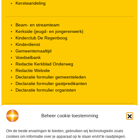
Kerstwandeling
Beam- en streamteam
Kerkside (jeugd- en jongerenwerk)
Kinderclub De Regenboog
Kinderdienst
Gemeentemaaltijd
Voedselbank
Redactie Kerkblad Onderweg
Redactie Website
Declaratie formulier gemeenteleden
Declaratie formulier gastpredikanten
Declaratie formulier organisten
Locatie kerk
Beheer cookie toestemming
ANBI informatie PGWD
ANBI informatie Diaconie
Om de beste ervaringen te bieden, gebruiken wij technologieën zoals
Vrienden van de Grote Kerk
cookies om informatie over je apparaat op te slaan en/of te raadplegen.
Info Kerkelijke gebouwen / koster