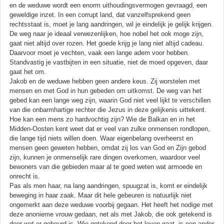
en de weduwe wordt een enorm uithoudingsvermogen gevraagd, een
geweldige inzet. In een corrupt land, dat vanzelfsprekend geen
rechtsstaat is, moet je lang aandringen, wil je eindelijk je gelijk krijgen.
De weg naar je ideaal verwezenlijken, hoe nobel het ook moge zijn,
gaat niet altijd over rozen. Het goede krijg je lang niet altijd cadeau.
Daarvoor moet je vechten, vaak een lange adem voor hebben.
Standvastig je vastbijten in een situatie, niet de moed opgeven, daar
gaat het om.
Jakob en de weduwe hebben geen andere keus. Zij worstelen met
mensen en met God in hun gebeden om uitkomst. De weg van het
gebed kan een lange weg zijn, waarin God niet veel lijkt te verschillen
van die onbarmhartige rechter die Jezus in deze gelijkenis uittekent.
Hoe kan een mens zo hardvochtig zijn? Wie de Balkan en in het
Midden-Oosten kent weet dat er veel van zulke onmensen rondlopen,
die lange tijd niets willen doen. Waar eigenbelang overheerst en
mensen geen geweten hebben, omdat zij los van God en Zijn gebod
zijn, kunnen je onmenselijk rare dingen overkomen, waardoor veel
bewoners van die gebieden maar al te goed weten wat armoede en
onrecht is.
Pas als men haar, na lang aandringen, spuugzat is, komt er eindelijk
beweging in haar zaak. Maar dit hele gebeuren is natuurlijk niet
ongemerkt aan deze weduwe voorbij gegaan. Het heeft het nodige met
deze anonieme vrouw gedaan, net als met Jakob, die ook getekend is
door wat er gebeurd is. Wie getekend door het leven gaat, is een ander