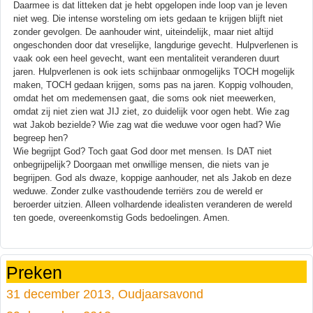
Daarmee is dat litteken dat je hebt opgelopen inde loop van je leven
niet weg. Die intense worsteling om iets gedaan te krijgen blijft niet
zonder gevolgen. De aanhouder wint, uiteindelijk, maar niet altijd
ongeschonden door dat vreselijke, langdurige gevecht. Hulpverlenen is
vaak ook een heel gevecht, want een mentaliteit veranderen duurt
jaren. Hulpverlenen is ook iets schijnbaar onmogelijks TOCH mogelijk
maken, TOCH gedaan krijgen, soms pas na jaren. Koppig volhouden,
omdat het om medemensen gaat, die soms ook niet meewerken,
omdat zij niet zien wat JIJ ziet, zo duidelijk voor ogen hebt. Wie zag
wat Jakob bezielde? Wie zag wat die weduwe voor ogen had? Wie
begreep hen?
Wie begrijpt God? Toch gaat God door met mensen. Is DAT niet
onbegrijpelijk? Doorgaan met onwillige mensen, die niets van je
begrijpen. God als dwaze, koppige aanhouder, net als Jakob en deze
weduwe. Zonder zulke vasthoudende terriërs zou de wereld er
beroerder uitzien. Alleen volhardende idealisten veranderen de wereld
ten goede, overeenkomstig Gods bedoelingen. Amen.
Preken
31 december 2013, Oudjaarsavond