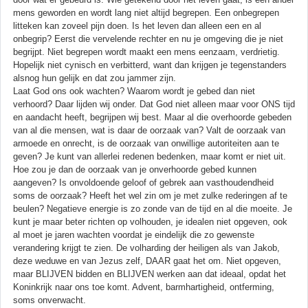
mens geworden en wordt lang niet altijd begrepen. Een onbegrepen
litteken kan zoveel pijn doen. Is het leven dan alleen een en al
onbegrip? Eerst die vervelende rechter en nu je omgeving die je niet
begrijpt. Niet begrepen wordt maakt een mens eenzaam, verdrietig.
Hopelijk niet cynisch en verbitterd, want dan krijgen je tegenstanders
alsnog hun gelijk en dat zou jammer zijn.
Laat God ons ook wachten? Waarom wordt je gebed dan niet
verhoord? Daar lijden wij onder. Dat God niet alleen maar voor ONS tijd
en aandacht heeft, begrijpen wij best. Maar al die overhoorde gebeden
van al die mensen, wat is daar de oorzaak van? Valt de oorzaak van
armoede en onrecht, is de oorzaak van onwillige autoriteiten aan te
geven? Je kunt van allerlei redenen bedenken, maar komt er niet uit.
Hoe zou je dan de oorzaak van je onverhoorde gebed kunnen
aangeven? Is onvoldoende geloof of gebrek aan vasthoudendheid
soms de oorzaak? Heeft het wel zin om je met zulke rederingen af te
beulen? Negatieve energie is zo zonde van de tijd en al die moeite. Je
kunt je maar beter richten op volhouden, je idealen niet opgeven, ook
al moet je jaren wachten voordat je eindelijk die zo gewenste
verandering krijgt te zien. De volharding der heiligen als van Jakob,
deze weduwe en van Jezus zelf, DAAR gaat het om. Niet opgeven,
maar BLIJVEN bidden en BLIJVEN werken aan dat ideaal, opdat het
Koninkrijk naar ons toe komt. Advent, barmhartigheid, ontferming,
soms onverwacht.