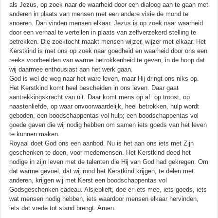
als Jezus, op zoek naar de waarheid door een dialoog aan te gaan met
anderen in plaats van mensen met een andere visie de mond te
snoeren. Dan vinden mensen elkaar. Jezus is op zoek naar waarheid
door een verhaal te vertellen in plaats van zelfverzekerd stelling te
betrekken. Die zoektocht maakt mensen wijzer, wijzer met elkaar. Het
Kerstkind is met ons op zoek naar goedheid en waarheid door ons een
reeks voorbeelden van warme betrokkenheid te geven, in de hoop dat
wij daarmee enthousiast aan het werk gaan.
God is wel de weg naar het ware leven, maar Hij dringt ons niks op.
Het Kerstkind komt heel bescheiden in ons leven. Daar gaat
aantrekkingskracht van uit. Daar komt mens op af: op troost, op
naastenliefde, op waar onvoorwaardelijk, heel betrokken, hulp wordt
geboden, een boodschappentas vol hulp; een boodschappentas vol
goede gaven die wij nodig hebben om samen iets goeds van het leven
te kunnen maken.
Royaal doet God ons een aanbod. Nu is het aan ons iets met Zijn
geschenken te doen, voor medemensen. Het Kerstkind deed het
nodige in zijn leven met de talenten die Hij van God had gekregen. Om
dat warme gevoel, dat wij rond het Kerstkind krijgen, te delen met
anderen, krijgen wij met Kerst een boodschappentas vol
Godsgeschenken cadeau. Alsjeblieft, doe er iets mee, iets goeds, iets
wat mensen nodig hebben, iets waardoor mensen elkaar hervinden,
iets dat vrede tot stand brengt. Amen.