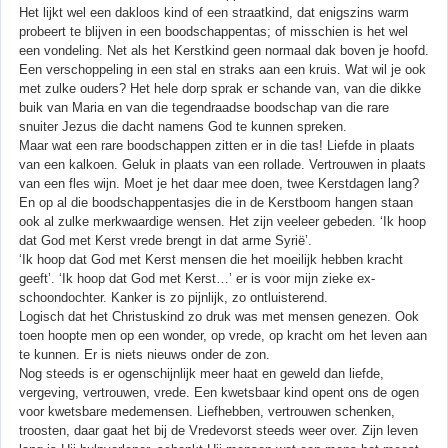
Het lijkt wel een dakloos kind of een straatkind, dat enigszins warm
probeert te blijven in een boodschappentas; of misschien is het wel
een vondeling. Net als het Kerstkind geen normaal dak boven je hoofd.
Een verschoppeling in een stal en straks aan een kruis. Wat wil je ook
met zulke ouders? Het hele dorp sprak er schande van, van die dikke
buik van Maria en van die tegendraadse boodschap van die rare
snuiter Jezus die dacht namens God te kunnen spreken.
Maar wat een rare boodschappen zitten er in die tas! Liefde in plaats
van een kalkoen. Geluk in plaats van een rollade. Vertrouwen in plaats
van een fles wijn. Moet je het daar mee doen, twee Kerstdagen lang?
En op al die boodschappentasjes die in de Kerstboom hangen staan
ook al zulke merkwaardige wensen. Het zijn veeleer gebeden. ‘Ik hoop
dat God met Kerst vrede brengt in dat arme Syrië’.
‘Ik hoop dat God met Kerst mensen die het moeilijk hebben kracht
geeft’. ‘Ik hoop dat God met Kerst…’ er is voor mijn zieke ex-
schoondochter. Kanker is zo pijnlijk, zo ontluisterend.
Logisch dat het Christuskind zo druk was met mensen genezen. Ook
toen hoopte men op een wonder, op vrede, op kracht om het leven aan
te kunnen. Er is niets nieuws onder de zon.
Nog steeds is er ogenschijnlijk meer haat en geweld dan liefde,
vergeving, vertrouwen, vrede. Een kwetsbaar kind opent ons de ogen
voor kwetsbare medemensen. Liefhebben, vertrouwen schenken,
troosten, daar gaat het bij de Vredevorst steeds weer over. Zijn leven