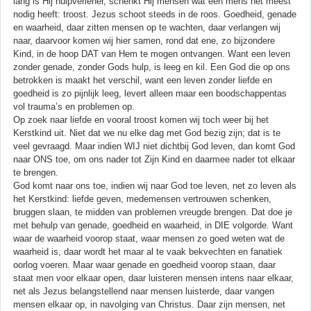
lang is Hij hulpverlener, schenkt Hij mensen wat een mens het meest
nodig heeft: troost. Jezus schoot steeds in de roos. Goedheid, genade
en waarheid, daar zitten mensen op te wachten, daar verlangen wij
naar, daarvoor komen wij hier samen, rond dat ene, zo bijzondere
Kind, in de hoop DAT van Hem te mogen ontvangen. Want een leven
zonder genade, zonder Gods hulp, is leeg en kil. Een God die op ons
betrokken is maakt het verschil, want een leven zonder liefde en
goedheid is zo pijnlijk leeg, levert alleen maar een boodschappentas
vol trauma’s en problemen op.
Op zoek naar liefde en vooral troost komen wij toch weer bij het
Kerstkind uit. Niet dat we nu elke dag met God bezig zijn; dat is te
veel gevraagd. Maar indien WIJ niet dichtbij God leven, dan komt God
naar ONS toe, om ons nader tot Zijn Kind en daarmee nader tot elkaar
te brengen.
God komt naar ons toe, indien wij naar God toe leven, net zo leven als
het Kerstkind: liefde geven, medemensen vertrouwen schenken,
bruggen slaan, te midden van problemen vreugde brengen. Dat doe je
met behulp van genade, goedheid en waarheid, in DIE volgorde. Want
waar de waarheid voorop staat, waar mensen zo goed weten wat de
waarheid is, daar wordt het maar al te vaak bekvechten en fanatiek
oorlog voeren. Maar waar genade en goedheid voorop staan, daar
staat men voor elkaar open, daar luisteren mensen intens naar elkaar,
net als Jezus belangstellend naar mensen luisterde, daar vangen
mensen elkaar op, in navolging van Christus. Daar zijn mensen, net