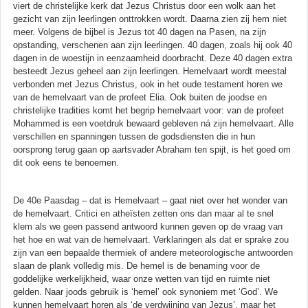
viert de christelijke kerk dat Jezus Christus door een wolk aan het
gezicht van zijn leerlingen onttrokken wordt. Daarna zien zij hem niet
meer. Volgens de bijbel is Jezus tot 40 dagen na Pasen, na zijn
opstanding, verschenen aan zijn leerlingen. 40 dagen, zoals hij ook 40
dagen in de woestijn in eenzaamheid doorbracht. Deze 40 dagen extra
besteedt Jezus geheel aan zijn leerlingen. Hemelvaart wordt meestal
verbonden met Jezus Christus, ook in het oude testament horen we
van de hemelvaart van de profeet Elia. Ook buiten de joodse en
christelijke tradities komt het begrip hemelvaart voor: van de profeet
Mohammed is een voetdruk bewaard gebleven ná zijn hemelvaart. Alle
verschillen en spanningen tussen de godsdiensten die in hun
oorsprong terug gaan op aartsvader Abraham ten spijt, is het goed om
dit ook eens te benoemen.
De 40e Paasdag – dat is Hemelvaart – gaat niet over het wonder van
de hemelvaart. Critici en atheïsten zetten ons dan maar al te snel
klem als we geen passend antwoord kunnen geven op de vraag van
het hoe en wat van de hemelvaart. Verklaringen als dat er sprake zou
zijn van een bepaalde thermiek of andere meteorologische antwoorden
slaan de plank volledig mis. De hemel is de benaming voor de
goddelijke werkelijkheid, waar onze wetten van tijd en ruimte niet
gelden. Naar joods gebruik is ‘hemel’ ook synoniem met ‘God’. We
kunnen hemelvaart horen als ‘de verdwijning van Jezus’, maar het