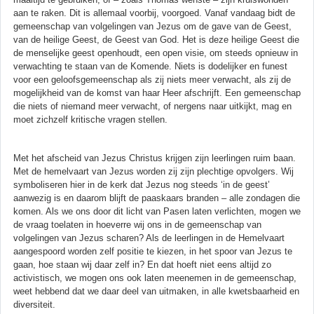
aan te raken. Dit is allemaal voorbij, voorgoed. Vanaf vandaag bidt de
gemeenschap van volgelingen van Jezus om de gave van de Geest,
van de heilige Geest, de Geest van God. Het is deze heilige Geest die
de menselijke geest openhoudt, een open visie, om steeds opnieuw in
verwachting te staan van de Komende. Niets is dodelijker en funest
voor een geloofsgemeenschap als zij niets meer verwacht, als zij de
mogelijkheid van de komst van haar Heer afschrijft. Een gemeenschap
die niets of niemand meer verwacht, of nergens naar uitkijkt, mag en
moet zichzelf kritische vragen stellen.
Met het afscheid van Jezus Christus krijgen zijn leerlingen ruim baan.
Met de hemelvaart van Jezus worden zij zijn plechtige opvolgers. Wij
symboliseren hier in de kerk dat Jezus nog steeds ‘in de geest’
aanwezig is en daarom blijft de paaskaars branden – alle zondagen die
komen. Als we ons door dit licht van Pasen laten verlichten, mogen we
de vraag toelaten in hoeverre wij ons in de gemeenschap van
volgelingen van Jezus scharen? Als de leerlingen in de Hemelvaart
aangespoord worden zelf positie te kiezen, in het spoor van Jezus te
gaan, hoe staan wij daar zelf in? En dat hoeft niet eens altijd zo
activistisch, we mogen ons ook laten meenemen in de gemeenschap,
weet hebbend dat we daar deel van uitmaken, in alle kwetsbaarheid en
diversiteit.