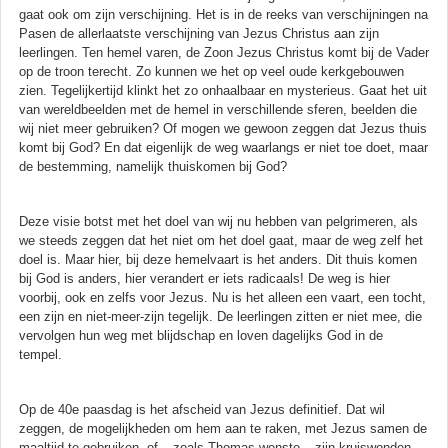
gaat ook om zijn verschijning. Het is in de reeks van verschijningen na
Pasen de allerlaatste verschijning van Jezus Christus aan zijn
leerlingen. Ten hemel varen, de Zoon Jezus Christus komt bij de Vader
op de troon terecht. Zo kunnen we het op veel oude kerkgebouwen
zien. Tegelijkertijd klinkt het zo onhaalbaar en mysterieus. Gaat het uit
van wereldbeelden met de hemel in verschillende sferen, beelden die
wij niet meer gebruiken? Of mogen we gewoon zeggen dat Jezus thuis
komt bij God? En dat eigenlijk de weg waarlangs er niet toe doet, maar
de bestemming, namelijk thuiskomen bij God?
Deze visie botst met het doel van wij nu hebben van pelgrimeren, als
we steeds zeggen dat het niet om het doel gaat, maar de weg zelf het
doel is. Maar hier, bij deze hemelvaart is het anders. Dit thuis komen
bij God is anders, hier verandert er iets radicaals! De weg is hier
voorbij, ook en zelfs voor Jezus. Nu is het alleen een vaart, een tocht,
een zijn en niet-meer-zijn tegelijk. De leerlingen zitten er niet mee, die
vervolgen hun weg met blijdschap en loven dagelijks God in de
tempel.
Op de 40e paasdag is het afscheid van Jezus definitief. Dat wil
zeggen, de mogelijkheden om hem aan te raken, met Jezus samen de
maaltijd te gebruiken, of – zoals Thomas wenste – zijn kruiswonden