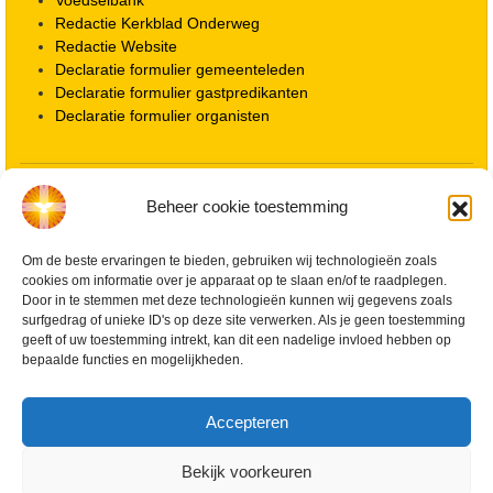
Voedselbank
Redactie Kerkblad Onderweg
Redactie Website
Declaratie formulier gemeenteleden
Declaratie formulier gastpredikanten
Declaratie formulier organisten
Locatie kerk
Beheer cookie toestemming
ANBI informatie PGWD
ANBI informatie Diaconie
Om de beste ervaringen te bieden, gebruiken wij technologieën zoals
Vrienden van de Grote Kerk
cookies om informatie over je apparaat op te slaan en/of te raadplegen.
Info Kerkelijke gebouwen / koster
Door in te stemmen met deze technologieën kunnen wij gegevens zoals
Redactiestatuut voor kerkblad en website
surfgedrag of unieke ID's op deze site verwerken. Als je geen toestemming
Beleid Veilige Kerk en gedragscode
geeft of uw toestemming intrekt, kan dit een nadelige invloed hebben op
Privacy
bepaalde functies en mogelijkheden.
Streaming Protocol
Cookiebeleid (EU)
Accepteren
Zoeken
Bekijk voorkeuren