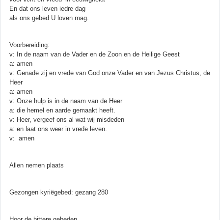
En dat ons leven iedre dag
als ons gebed U loven mag.
Voorbereiding:
v: In de naam van de Vader en de Zoon en de Heilige Geest
a: amen
v: Genade zij en vrede van God onze Vader en van Jezus Christus, de
Heer
a: amen
v: Onze hulp is in de naam van de Heer
a: die hemel en aarde gemaakt heeft.
v: Heer, vergeef ons al wat wij misdeden
a: en laat ons weer in vrede leven.
v: amen
Allen nemen plaats
Gezongen kyriëgebed: gezang 280
Hoor de bittere gebeden