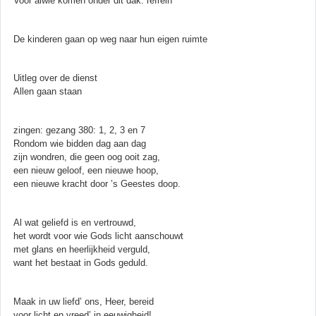
Voor alwie komen onder dit dak: refrein
De kinderen gaan op weg naar hun eigen ruimte
Uitleg over de dienst
Allen gaan staan
zingen: gezang 380: 1, 2, 3 en 7
Rondom wie bidden dag aan dag
zijn wondren, die geen oog ooit zag,
een nieuw geloof, een nieuwe hoop,
een nieuwe kracht door ’s Geestes doop.
Al wat geliefd is en vertrouwd,
het wordt voor wie Gods licht aanschouwt
met glans en heerlijkheid verguld,
want het bestaat in Gods geduld.
Maak in uw liefd’ ons, Heer, bereid
voor licht en vreed’ in eeuwigheid!