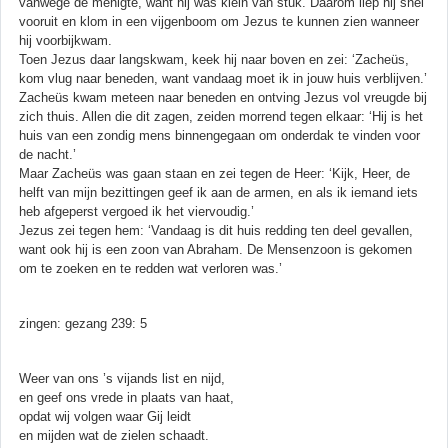
vanwege de menigte, want hij was klein van stuk. Daarom liep hij snel
vooruit en klom in een vijgenboom om Jezus te kunnen zien wanneer
hij voorbijkwam.
Toen Jezus daar langskwam, keek hij naar boven en zei: ‘Zacheüs,
kom vlug naar beneden, want vandaag moet ik in jouw huis verblijven.’
Zacheüs kwam meteen naar beneden en ontving Jezus vol vreugde bij
zich thuis. Allen die dit zagen, zeiden morrend tegen elkaar: ‘Hij is het
huis van een zondig mens binnengegaan om onderdak te vinden voor
de nacht.’
Maar Zacheüs was gaan staan en zei tegen de Heer: ‘Kijk, Heer, de
helft van mijn bezittingen geef ik aan de armen, en als ik iemand iets
heb afgeperst vergoed ik het viervoudig.’
Jezus zei tegen hem: ‘Vandaag is dit huis redding ten deel gevallen,
want ook hij is een zoon van Abraham. De Mensenzoon is gekomen
om te zoeken en te redden wat verloren was.’
zingen: gezang 239: 5
Weer van ons ’s vijands list en nijd,
en geef ons vrede in plaats van haat,
opdat wij volgen waar Gij leidt
en mijden wat de zielen schaadt.