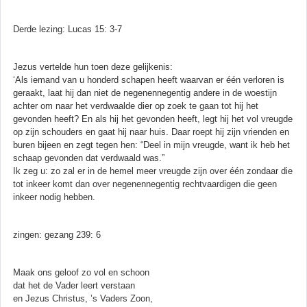
Derde lezing: Lucas 15: 3-7
Jezus vertelde hun toen deze gelijkenis:
‘Als iemand van u honderd schapen heeft waarvan er één verloren is
geraakt, laat hij dan niet de negenennegentig andere in de woestijn
achter om naar het verdwaalde dier op zoek te gaan tot hij het
gevonden heeft? En als hij het gevonden heeft, legt hij het vol vreugde
op zijn schouders en gaat hij naar huis. Daar roept hij zijn vrienden en
buren bijeen en zegt tegen hen: “Deel in mijn vreugde, want ik heb het
schaap gevonden dat verdwaald was.”
Ik zeg u: zo zal er in de hemel meer vreugde zijn over één zondaar die
tot inkeer komt dan over negenennegentig rechtvaardigen die geen
inkeer nodig hebben.
zingen: gezang 239: 6
Maak ons geloof zo vol en schoon
dat het de Vader leert verstaan
en Jezus Christus, ’s Vaders Zoon,