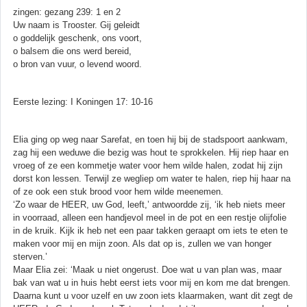
zingen: gezang 239: 1 en 2
Uw naam is Trooster. Gij geleidt
o goddelijk geschenk, ons voort,
o balsem die ons werd bereid,
o bron van vuur, o levend woord.
Eerste lezing: I Koningen 17: 10-16
Elia ging op weg naar Sarefat, en toen hij bij de stadspoort aankwam,
zag hij een weduwe die bezig was hout te sprokkelen. Hij riep haar en
vroeg of ze een kommetje water voor hem wilde halen, zodat hij zijn
dorst kon lessen. Terwijl ze wegliep om water te halen, riep hij haar na
of ze ook een stuk brood voor hem wilde meenemen.
‘Zo waar de HEER, uw God, leeft,’ antwoordde zij, ‘ik heb niets meer
in voorraad, alleen een handjevol meel in de pot en een restje olijfolie
in de kruik. Kijk ik heb net een paar takken geraapt om iets te eten te
maken voor mij en mijn zoon. Als dat op is, zullen we van honger
sterven.’
Maar Elia zei: ‘Maak u niet ongerust. Doe wat u van plan was, maar
bak van wat u in huis hebt eerst iets voor mij en kom me dat brengen.
Daarna kunt u voor uzelf en uw zoon iets klaarmaken, want dit zegt de