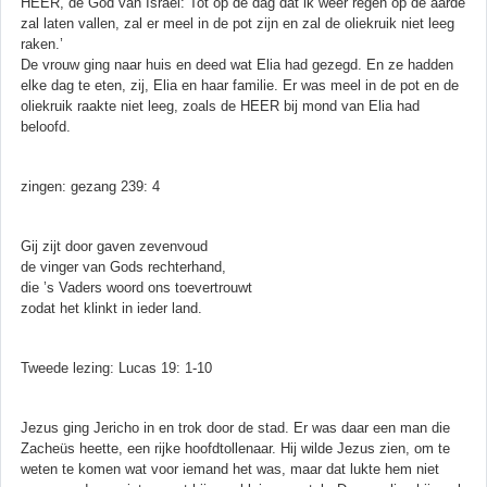
HEER, de God van Israel: Tot op de dag dat ik weer regen op de aarde
zal laten vallen, zal er meel in de pot zijn en zal de oliekruik niet leeg
raken.’
De vrouw ging naar huis en deed wat Elia had gezegd. En ze hadden
elke dag te eten, zij, Elia en haar familie. Er was meel in de pot en de
oliekruik raakte niet leeg, zoals de HEER bij mond van Elia had
beloofd.
zingen: gezang 239: 4
Gij zijt door gaven zevenvoud
de vinger van Gods rechterhand,
die ’s Vaders woord ons toevertrouwt
zodat het klinkt in ieder land.
Tweede lezing: Lucas 19: 1-10
Jezus ging Jericho in en trok door de stad. Er was daar een man die
Zacheüs heette, een rijke hoofdtollenaar. Hij wilde Jezus zien, om te
weten te komen wat voor iemand het was, maar dat lukte hem niet