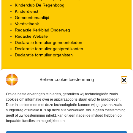
Kinderclub De Regenboog
Kinderdienst
Gemeentemaaltijd
Voedselbank
Redactie Kerkblad Onderweg
Redactie Website
Declaratie formulier gemeenteleden
Declaratie formulier gastpredikanten
Declaratie formulier organisten
Locatie kerk
Beheer cookie toestemming
ANBI informatie PGWD
ANBI informatie Diaconie
Om de beste ervaringen te bieden, gebruiken wij technologieën zoals
Vrienden van de Grote Kerk
cookies om informatie over je apparaat op te slaan en/of te raadplegen.
Info Kerkelijke gebouwen / koster
Door in te stemmen met deze technologieën kunnen wij gegevens zoals
Redactiestatuut voor kerkblad en website
surfgedrag of unieke ID's op deze site verwerken. Als je geen toestemming
Beleid Veilige Kerk en gedragscode
geeft of uw toestemming intrekt, kan dit een nadelige invloed hebben op
Privacy
bepaalde functies en mogelijkheden.
Streaming Protocol
Cookiebeleid (EU)