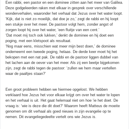
Een rabbi, een pastor en een dominee zitten aan het meer van Galilea.
Deze godgeleerden raken met elkaar in gesprek over verschillende
wonderverhalen, waaronder het verhaal dat Jezus over het water loopt.
‘Kijk, dat is niet zo moeilijk, dat doe je zo,’ zegt de rabbi en hij loopt
een stukje over het meer. De pastoor volgt hem, zonder angst of
zorgen loopt hij over het water, ‘een fluitje van een cent.’
‘Dat moet mij toch ook lukken,’ denkt de dominee en hij doet een
poging, met een kletspoot als resultaat.
‘Nog maar eens, misschien wat meer mijn best doen,’ de dominee
onderneemt een tweede poging, helaas. De derde keer moet hij het
bekopen met een nat pak. De rabbi en de pastoor liggen dubbel van
het lachen aan de oever van het meer. Als zij een beetje bijgekomen
zijn, zegt de rabbi tegen de pastoor: ‘zullen we hem maar vertellen
waar de paaltjes staan?’
Een groot probleem hebben we hiermee opgelost. We hebben
verklaard hoe Jezus het voor elkaar krijgt om over het water te lopen
en het verhaal is uit. Het gaat helemaal niet om hoe ‘ie het doet. De
vraag is: ‘wie is deze die dit doet?’ Waarom heeft Matteus de moeite
genomen om dit verhaal als goed nieuws in zijn evangelie op te
nemen. Dit evangeliegedeelte vertelt ons wie Jezus is.