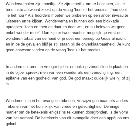
Wonderverhalen zijn moeilijk. Ze zijn moeilijk om te begrijpen, als je
tenminste antwoord zoekt op de vraag ‘hoe zit het precies’, ‘hoe doet
‘ie het nou?’ Als hoorders moeten we proberen op een ander niveau te
luisteren en te kijken. Wonderverhalen kunnen ook een blokkade
oproepen: ‘toen en toen en daar en daar wel, en nu beleven we geen
enkel wonder meer’. Dan zijn er twee reacties mogelijk: je wijst de
wonderen totaal van de hand òf je doet een beroep op Gods almacht
en in beide gevallen blijf je stil staan bij de onverklaarbaarheid. Je kunt
geen antwoord vinden op de vraag ‘hoe zit het precies.’
In andere culturen, in vroeger tijden, en ook op verschillende plaatsen
in de bijbel spreekt men van een wonder als een verschijning, een
epifanie van een godheid, van god. De god maakt duidelijk wie hij of zij
is.
Wonderen zijn in het evangelie tekenen, verwijzingen naar iets anders.
Tekenen van het koninkrijk van vrede en gerechtigheid. De enige
manier om de betekenis enigszins te kunnen doorgronden, is de vorm
van het verhaal. De betekenis van dit evangelie doet een appèl op ons
geloof.