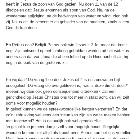
heeft in Jezus de zoon van God gezien. Nu doen 11 van de 12
discipelen dat: Jezus erkennen als zoon van God. Nu, ná de
wonderbare spijziging, na de bedwingen van water en wind, zien ook
zij Jezus als de beheerser en gebieder van de machten, zoals alleen
God dit kan doen.
En Petrus dan? Belijdt Petrus ook wie Jezus is? Ja, maar dat komt
nog. Zijn antwoord op het ‘omhoog getrokken worden uit het water’ is
anders dan dat van Jona die al een loflied op de Heer aanheft als hij
nog in de buik van de grote vis zit.
En wij dan? De vraag ‘hoe doet Jezus dit?’ is ontzenuwd en blijft
onopgelost. De vraag die overgebleven is, ‘wie is deze die dit doet?’
moeten wij daar ook geen consequenties uittrekken? Dat een
gerichtheid op Jezus Christus ons tot meer in staat acht, dan wij zelf
soms voor mogelijk houden?
In geloof kunnen we de spreekwoordelijke bergen verzetten? En dat
zo’n uitdrukking wel eens een steun kan zijn als we te maken hebben
met tegenwind? Het is natuurlijk ook wel gemakkelijk:
‘in geloof kun je meer dan je zelf voor mogelijk houdt’ Dergelijke
woorden komen niet altijd als troost over. Petrus kan het ons vertellen.
Misschien kunnen we deze woorden tot onszelf zeggen als de grond