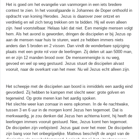
Het is goed om het evangelie van vanmorgen in een iets bredere
context te zien. In het voorafgaande is Johannes de Doper onthoofd in
opdracht van koning Herodes. Jezus is daarover zeer ontzet en
verdrietig en wil zich terug trekken om te bidden. Hij wil even alleen
zijn. heel voorstelbaar. Helaas lukt dat niet. Een menigte mensen volgt
hem. Als het avond is geworden, dringen de discipelen er bij Jezus op
aan de mensen naar huis te sturen, want ze hebben immers niets
anders dan 5 broden en 2 vissen. Dan vindt de wonderbare spijziging
plaats met een grote rol voor de leerlingen. Zij delen uit aan 5000 man,
en er zijn 12 manden brood over. De mensenmenigte is nu weg,
gevoed en wel op weg gestuurd. Jezus stuurt de discipelen alvast
vooruit, naar de overkant van het meer. Nu wil Jezus echt alleen zijn.
Het scheepje met de discipelen aan boord is inmiddels een aardig eind
gevorderd. Zij hebben te kampen met slecht weer: grote golven en
tegenwind. Op grote meren kan het aardig spoken.
Het slechte weer kan zomaar in eens opkomen. In de 4e nachtwake,
tussen 3 en 6 uur in de morgen komt Jezus hen tegemoet. Dat is
merkwaardig, je zou denken dat Jezus hen achterna komt, hij heeft de
leerlingen immers vooruit gestuurd. Nee, Jezus komt hen tegemoet.
De discipelen zijn verbijsterd: Jezus gaat over het meer. De discipelen
zijn bang voor het onbegrijpelijke. Matteus beschrijft de angst van de