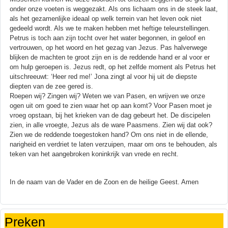
onder onze voeten is weggezakt. Als ons lichaam ons in de steek laat,
als het gezamenlijke ideaal op welk terrein van het leven ook niet
gedeeld wordt. Als we te maken hebben met heftige teleurstellingen.
Petrus is toch aan zijn tocht over het water begonnen, in geloof en
vertrouwen, op het woord en het gezag van Jezus. Pas halverwege
blijken de machten te groot zijn en is de reddende hand er al voor er
om hulp geroepen is. Jezus redt, op het zelfde moment als Petrus het
uitschreeuwt: ‘Heer red me!’ Jona zingt al voor hij uit de diepste
diepten van de zee gered is.
Roepen wij? Zingen wij? Weten we van Pasen, en wrijven we onze
ogen uit om goed te zien waar het op aan komt? Voor Pasen moet je
vroeg opstaan, bij het krieken van de dag gebeurt het. De discipelen
zien, in alle vroegte, Jezus als de ware Paasmens. Zien wij dat ook?
Zien we de reddende toegestoken hand? Om ons niet in de ellende,
narigheid en verdriet te laten verzuipen, maar om ons te behouden, als
teken van het aangebroken koninkrijk van vrede en recht.
In de naam van de Vader en de Zoon en de heilige Geest. Amen
Preken