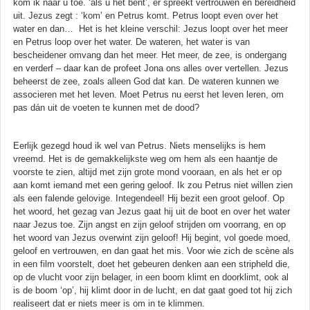
kom ik naar u toe. ‘als u het bent’, er spreekt vertrouwen en bereidheid
uit. Jezus zegt : ‘kom’ en Petrus komt. Petrus loopt even over het
water en dan… Het is het kleine verschil: Jezus loopt over het meer
en Petrus loop over het water. De wateren, het water is van
bescheidener omvang dan het meer. Het meer, de zee, is ondergang
en verderf – daar kan de profeet Jona ons alles over vertellen. Jezus
beheerst de zee, zoals alleen God dat kan. De wateren kunnen we
associeren met het leven. Moet Petrus nu eerst het leven leren, om
pas dán uit de voeten te kunnen met de dood?
Eerlijk gezegd houd ik wel van Petrus. Niets menselijks is hem
vreemd. Het is de gemakkelijkste weg om hem als een haantje de
voorste te zien, altijd met zijn grote mond vooraan, en als het er op
aan komt iemand met een gering geloof. Ik zou Petrus niet willen zien
als een falende gelovige. Integendeel! Hij bezit een groot geloof. Op
het woord, het gezag van Jezus gaat hij uit de boot en over het water
naar Jezus toe. Zijn angst en zijn geloof strijden om voorrang, en op
het woord van Jezus overwint zijn geloof! Hij begint, vol goede moed,
geloof en vertrouwen, en dan gaat het mis. Voor wie zich de scène als
in een film voorstelt, doet het gebeuren denken aan een stripheld die,
op de vlucht voor zijn belager, in een boom klimt en doorklimt, ook al
is de boom ‘op’, hij klimt door in de lucht, en dat gaat goed tot hij zich
realiseert dat er niets meer is om in te klimmen.