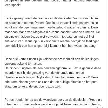
discipelen als zeer beklemmend. Logisch dat zij het uitschreeuwen:
‘een spook!’
Eerlijk gezegd roept de reactie van de discipelen ‘een spook!’ bij mij
de associatie op met Pasen. Ook in de verschillende paasverhalen
wordt met de ogen maar met moeite geloofd wat er te zien is. Denk
maar aan Maria van Magdala die Jezus aanziet voor de tuinman. De
discipelen hadden Jezus niet verwacht: niet daar en niet zo! Het
antwoord van Jezus op hun verschrikte reactie bevrijdt de leerlingen
onmiddellijk van hun angst: ‘blijf kalm. ik ben het, wees niet bang!’
Deze drie korte zinnen zijn voldoende om zichzelf aan de leerlingen
opnieuw bekend te maken.
De zinnen fungeren als een herkenningsformule. Jezus gebruikt deze
woorden ook bij de genezing van de verlamde man en de
bloedvloeiende vrouw: ‘blijf kalm, ik ben het, wees niet bang!’ Deze
drie korte zinnen geven ook aan dat de huidige situatie op het punt
staat om te veranderen, door Jezus zelf.
Petrus treedt hier op als de woordvoerder van de discipelen: ‘Heer, als
u het bent….’ met andere woorden, op het bevel van uw kant, Jezus,