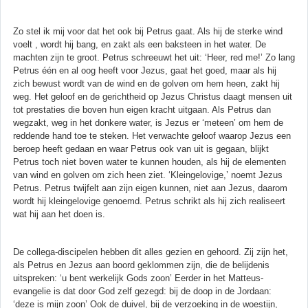
Zo stel ik mij voor dat het ook bij Petrus gaat. Als hij de sterke wind
voelt , wordt hij bang, en zakt als een baksteen in het water. De
machten zijn te groot. Petrus schreeuwt het uit: ‘Heer, red me!’ Zo lang
Petrus één en al oog heeft voor Jezus, gaat het goed, maar als hij
zich bewust wordt van de wind en de golven om hem heen, zakt hij
weg. Het geloof en de gerichtheid op Jezus Christus daagt mensen uit
tot prestaties die boven hun eigen kracht uitgaan. Als Petrus dan
wegzakt, weg in het donkere water, is Jezus er ‘meteen’ om hem de
reddende hand toe te steken. Het verwachte geloof waarop Jezus een
beroep heeft gedaan en waar Petrus ook van uit is gegaan, blijkt
Petrus toch niet boven water te kunnen houden, als hij de elementen
van wind en golven om zich heen ziet. ‘Kleingelovige,’ noemt Jezus
Petrus. Petrus twijfelt aan zijn eigen kunnen, niet aan Jezus, daarom
wordt hij kleingelovige genoemd. Petrus schrikt als hij zich realiseert
wat hij aan het doen is.
De collega-discipelen hebben dit alles gezien en gehoord. Zij zijn het,
als Petrus en Jezus aan boord geklommen zijn, die de belijdenis
uitspreken: ‘u bent werkelijk Gods zoon’ Eerder in het Matteus-
evangelie is dat door God zelf gezegd: bij de doop in de Jordaan:
‘deze is mijn zoon’ Ook de duivel, bij de verzoeking in de woestijn,