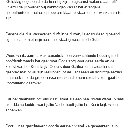
‘Gelukkig degenen die de heer bij zijn terugkomst wakend aantreft’.
Overduidelijk worden wij vanmorgen vanuit het evangelie
geconfronteerd met de oproep om klaar te staan en om waakzaam te
zijn.
Degene die dus vanmorgen durft in te dutten, is er sowieso gloeiend
bij. En dat is niet mijn idee, het staat gewoon in de Schrift.
Wees waakzaam. Jezus benadrukt een verwachtende houding in dit
hoofdstuk waarin het gaat over Gods zorg voor deze aarde en de
komst van het Koninkrijk. Op reis door Galilea, en afwisselend in
gesprek met ofwel zijn leerlingen, of de Farizeeën en schriftgeleerden
maar ook met de grote massa mensen die hem overal volgt, gaat het
voortdurend daarover.
Dat het daarnaast om ons gaat, staat als een paal boven water. ‘Vrees
niet, kleine kudde, want jullie Vader heeft jullie het Koninkrijk willen
schenken.’
Door Lucas geschreven voor de eerste christelijke gemeenten, zijn