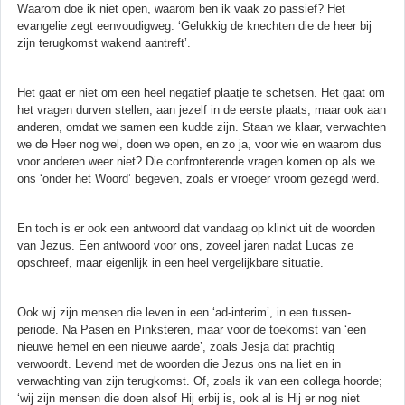
Waarom doe ik niet open, waarom ben ik vaak zo passief? Het
evangelie zegt eenvoudigweg: ‘Gelukkig de knechten die de heer bij
zijn terugkomst wakend aantreft’.
Het gaat er niet om een heel negatief plaatje te schetsen. Het gaat om
het vragen durven stellen, aan jezelf in de eerste plaats, maar ook aan
anderen, omdat we samen een kudde zijn. Staan we klaar, verwachten
we de Heer nog wel, doen we open, en zo ja, voor wie en waarom dus
voor anderen weer niet? Die confronterende vragen komen op als we
ons ‘onder het Woord’ begeven, zoals er vroeger vroom gezegd werd.
En toch is er ook een antwoord dat vandaag op klinkt uit de woorden
van Jezus. Een antwoord voor ons, zoveel jaren nadat Lucas ze
opschreef, maar eigenlijk in een heel vergelijkbare situatie.
Ook wij zijn mensen die leven in een ‘ad-interim’, in een tussen-
periode. Na Pasen en Pinksteren, maar voor de toekomst van ‘een
nieuwe hemel en een nieuwe aarde’, zoals Jesja dat prachtig
verwoordt. Levend met de woorden die Jezus ons na liet en in
verwachting van zijn terugkomst. Of, zoals ik van een collega hoorde;
‘wij zijn mensen die doen alsof Hij erbij is, ook al is Hij er nog niet