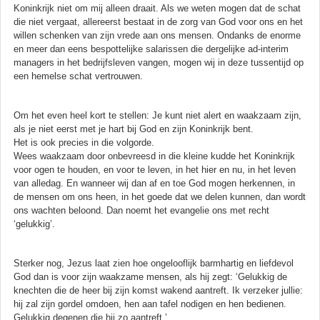
Koninkrijk niet om mij alleen draait. Als we weten mogen dat de schat
die niet vergaat, allereerst bestaat in de zorg van God voor ons en het
willen schenken van zijn vrede aan ons mensen. Ondanks de enorme
en meer dan eens bespottelijke salarissen die dergelijke ad-interim
managers in het bedrijfsleven vangen, mogen wij in deze tussentijd op
een hemelse schat vertrouwen.
Om het even heel kort te stellen: Je kunt niet alert en waakzaam zijn,
als je niet eerst met je hart bij God en zijn Koninkrijk bent.
Het is ook precies in die volgorde.
Wees waakzaam door onbevreesd in die kleine kudde het Koninkrijk
voor ogen te houden, en voor te leven, in het hier en nu, in het leven
van alledag. En wanneer wij dan af en toe God mogen herkennen, in
de mensen om ons heen, in het goede dat we delen kunnen, dan wordt
ons wachten beloond. Dan noemt het evangelie ons met recht
‘gelukkig’.
Sterker nog, Jezus laat zien hoe ongelooflijk barmhartig en liefdevol
God dan is voor zijn waakzame mensen, als hij zegt: ‘Gelukkig de
knechten die de heer bij zijn komst wakend aantreft. Ik verzeker jullie:
hij zal zijn gordel omdoen, hen aan tafel nodigen en hen bedienen.
Gelukkig degenen die hij zo aantreft.’