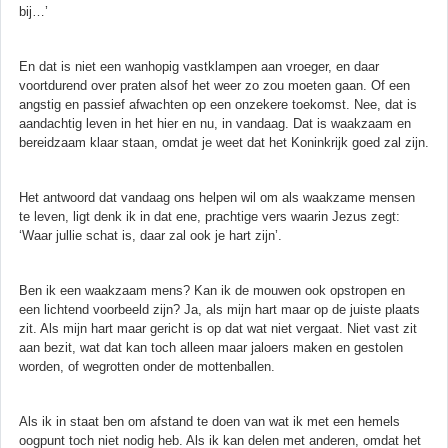
bij…’
En dat is niet een wanhopig vastklampen aan vroeger, en daar
voortdurend over praten alsof het weer zo zou moeten gaan. Of een
angstig en passief afwachten op een onzekere toekomst. Nee, dat is
aandachtig leven in het hier en nu, in vandaag. Dat is waakzaam en
bereidzaam klaar staan, omdat je weet dat het Koninkrijk goed zal zijn.
Het antwoord dat vandaag ons helpen wil om als waakzame mensen
te leven, ligt denk ik in dat ene, prachtige vers waarin Jezus zegt:
‘Waar jullie schat is, daar zal ook je hart zijn’.
Ben ik een waakzaam mens? Kan ik de mouwen ook opstropen en
een lichtend voorbeeld zijn? Ja, als mijn hart maar op de juiste plaats
zit. Als mijn hart maar gericht is op dat wat niet vergaat. Niet vast zit
aan bezit, wat dat kan toch alleen maar jaloers maken en gestolen
worden, of wegrotten onder de mottenballen.
Als ik in staat ben om afstand te doen van wat ik met een hemels
oogpunt toch niet nodig heb. Als ik kan delen met anderen, omdat het