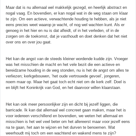
Maar dat is nu allemaal wel makkelijk gezegd, en heerlijk abstract en
nogal vaag. En bovendien, er kan nogal wat in de weg staan om klaar
te zijn. Om een actieve, verwachtende houding te hebben, als je niet
eens precies weet waarop je wacht, of nog wel wachten kunt. Als er
genoeg in het hier en nu is dat afleidt, of in het verleden, of in de
zorgen om de toekomst, dat je vasthoudt en doet denken dat het niet
over ons en over jou gaat.
Het kan de angst van de steeds kleiner wordende kudde zijn. Vroeger
was het misschien de macht en het vele bezit die een actieve en
bereidzame houding in de weg stonden, nu is het de angst om alles te
verliezen; kerkgebouwen, ‘het oude vertrouwde gevoel’, jongeren,
noem maar op. Maar het gaat toch echt niet om de kerk zelf. Doel is
en blijft het Koninkrijk van God, en het daarvoor willen klaarstaan.
Het kan ook meer persoonlijker zijn en dicht bij jezelf liggen, die
barricade. Ik kan dat allemaal wel concreet gaan maken, maar het is
voor iedereen verschillend en bovendien, we weten het allemaal en
misschien is het wel veel beter om het allereerst maar voor jezelf eens
na te gaan, het aan te wijzen en het durven te benoemen. Wat
weerhoudt mij toch om een wachtend en wakend mens te zijn?