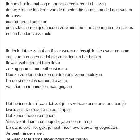
Ik had dit allemaal nog maar net geregistreerd of ik zag
de twee kleine kinderen van de moeder die na mij aan de beurt was bij
de kassa
naar de grond schieten
en als kleine miertjes hadden ze binnen no time alle munten en pasjes
in hun handen verzameld.
Ik denk dat ze zo’n 4 en 6 jaar waren en terwijl ik alles weer aannam
zag ik in hun ogen de lol die ze hadden in het helpen.
Ik was wel ontroerd toen ik ze
zo zag gaan in hun enthousiasme.
Hoe ze zonder nadenken op de grond waren gedoken.
En de snelheid waarmee die actie,
van zien naar handelen, was gegaan.
Het herinnerde mij aan dat wat je als volwassene soms een beetje
kwijtraakt. Die reactie op een impuls.
Het zonder nadenken gaan.
Vaak komt daar in de loop der jaren een rem op.
En dat is ook niet gek, je hebt meer levenservaring opgedaan,
Je bent minder naief.
Je weet dat je soms afwegingen moet maken.