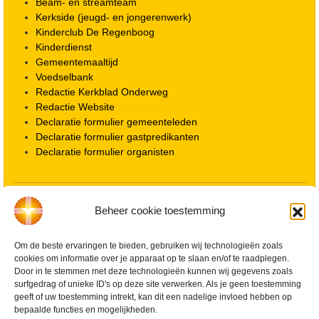
Beam- en streamteam
Kerkside (jeugd- en jongerenwerk)
Kinderclub De Regenboog
Kinderdienst
Gemeentemaaltijd
Voedselbank
Redactie Kerkblad Onderweg
Redactie Website
Declaratie formulier gemeenteleden
Declaratie formulier gastpredikanten
Declaratie formulier organisten
Locatie kerk
Beheer cookie toestemming
ANBI informatie PGWD
ANBI informatie Diaconie
Om de beste ervaringen te bieden, gebruiken wij technologieën zoals
Vrienden van de Grote Kerk
cookies om informatie over je apparaat op te slaan en/of te raadplegen.
Info Kerkelijke gebouwen / koster
Door in te stemmen met deze technologieën kunnen wij gegevens zoals
Redactiestatuut voor kerkblad en website
surfgedrag of unieke ID's op deze site verwerken. Als je geen toestemming
Beleid Veilige Kerk en gedragscode
geeft of uw toestemming intrekt, kan dit een nadelige invloed hebben op
Privacy
bepaalde functies en mogelijkheden.