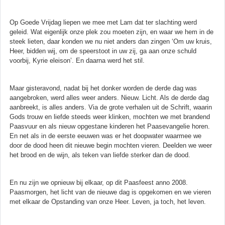
Op Goede Vrijdag liepen we mee met Lam dat ter slachting werd
geleid. Wat eigenlijk onze plek zou moeten zijn, en waar we hem in de
steek lieten, daar konden we nu niet anders dan zingen ‘Om uw kruis,
Heer, bidden wij, om de speerstoot in uw zij, ga aan onze schuld
voorbij, Kyrie eleison’. En daarna werd het stil.
Maar gisteravond, nadat bij het donker worden de derde dag was
aangebroken, werd alles weer anders. Nieuw. Licht. Als de derde dag
aanbreekt, is alles anders. Via de grote verhalen uit de Schrift, waarin
Gods trouw en liefde steeds weer klinken, mochten we met brandend
Paasvuur en als nieuw opgestane kinderen het Paasevangelie horen.
En net als in de eerste eeuwen was er het doopwater waarmee we
door de dood heen dit nieuwe begin mochten vieren. Deelden we weer
het brood en de wijn, als teken van liefde sterker dan de dood.
En nu zijn we opnieuw bij elkaar, op dit Paasfeest anno 2008.
Paasmorgen, het licht van de nieuwe dag is opgekomen en we vieren
met elkaar de Opstanding van onze Heer. Leven, ja toch, het leven.