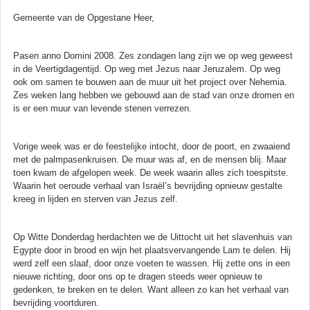
Gemeente van de Opgestane Heer,
Pasen anno Domini 2008. Zes zondagen lang zijn we op weg geweest
in de Veertigdagentijd. Op weg met Jezus naar Jeruzalem. Op weg
ook om samen te bouwen aan de muur uit het project over Nehemia.
Zes weken lang hebben we gebouwd aan de stad van onze dromen en
is er een muur van levende stenen verrezen.
Vorige week was er de feestelijke intocht, door de poort, en zwaaiend
met de palmpasenkruisen. De muur was af, en de mensen blij. Maar
toen kwam de afgelopen week. De week waarin alles zich toespitste.
Waarin het oeroude verhaal van Israël’s bevrijding opnieuw gestalte
kreeg in lijden en sterven van Jezus zelf.
Op Witte Donderdag herdachten we de Uittocht uit het slavenhuis van
Egypte door in brood en wijn het plaatsvervangende Lam te delen. Hij
werd zelf een slaaf, door onze voeten te wassen. Hij zette ons in een
nieuwe richting, door ons op te dragen steeds weer opnieuw te
gedenken, te breken en te delen. Want alleen zo kan het verhaal van
bevrijding voortduren.