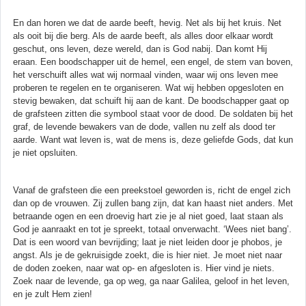
En dan horen we dat de aarde beeft, hevig. Net als bij het kruis. Net
als ooit bij die berg. Als de aarde beeft, als alles door elkaar wordt
geschut, ons leven, deze wereld, dan is God nabij. Dan komt Hij
eraan. Een boodschapper uit de hemel, een engel, de stem van boven,
het verschuift alles wat wij normaal vinden, waar wij ons leven mee
proberen te regelen en te organiseren. Wat wij hebben opgesloten en
stevig bewaken, dat schuift hij aan de kant. De boodschapper gaat op
de grafsteen zitten die symbool staat voor de dood. De soldaten bij het
graf, de levende bewakers van de dode, vallen nu zelf als dood ter
aarde. Want wat leven is, wat de mens is, deze geliefde Gods, dat kun
je niet opsluiten.
Vanaf de grafsteen die een preekstoel geworden is, richt de engel zich
dan op de vrouwen. Zij zullen bang zijn, dat kan haast niet anders. Met
betraande ogen en een droevig hart zie je al niet goed, laat staan als
God je aanraakt en tot je spreekt, totaal onverwacht. ‘Wees niet bang’.
Dat is een woord van bevrijding; laat je niet leiden door je phobos, je
angst. Als je de gekruisigde zoekt, die is hier niet. Je moet niet naar
de doden zoeken, naar wat op- en afgesloten is. Hier vind je niets.
Zoek naar de levende, ga op weg, ga naar Galilea, geloof in het leven,
en je zult Hem zien!