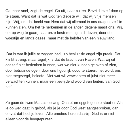
Ga maar snel, zegt de engel. Ga uit, naar buiten. Bevrijd jezelf door op
te staan. Want dat is wat God ten diepste wil; dat wij vrije mensen
zijn. Vrij, om dat beeld van Hem dat wij allemaal in ons dragen, zelf te
kunnen zien. Om het te herkennen in de ander, degene naast ons. Vrij,
om op weg te gaan, naar onze bestemming in dit leven, door de
woestijn en langs oases, maar met de belofte van een nieuw land.
‘Dat is wat ik jullie te zeggen had’, zo besluit de engel zijn preek. Dat
klinkt streng, maar tegelijk is dat de kracht van Pasen. Wat wij uit
onszelf niet bedenken kunnen, wat we niet kunnen geloven of zien,
door betraande ogen, door ons figuurlijk dood te staren, het wordt ons
hier toegezegd, beloofd. Niet wat wij verwachten of juist niet meer
verwachten kunnen, maar een bevrijdend woord van buiten, van God
zelf.
Zo gaan de twee Maria’s op weg. Ontzet en opgetogen zo staat er. Als
je op weg gaat in geloof, als je je door God weet aangesproken, dan
omvat dat heel je leven. Alle emoties horen daarbij, God is er niet
alleen voor de hoogtepunten.