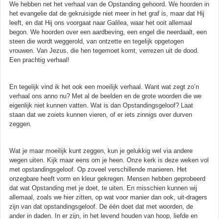
We hebben net het verhaal van de Opstanding gehoord. We hoorden in
het evangelie dat de gekruisigde niet meer in het graf is, maar dat Hij
leeft, en dat Hij ons voorgaat naar Galilea, waar het ooit allemaal
begon. We hoorden over een aardbeving, een engel die neerdaalt, een
steen die wordt weggerold, van ontzette en tegelijk opgetogen
vrouwen. Van Jezus, die hen tegemoet komt, verrezen uit de dood.
Een prachtig verhaal!
En tegelijk vind ik het ook een moeilijk verhaal. Want wat zegt zo’n
verhaal ons anno nu? Met al de beelden en de grote woorden die we
eigenlijk niet kunnen vatten. Wat is dan Opstandingsgeloof? Laat
staan dat we zoiets kunnen vieren, of er iets zinnigs over durven
zeggen.
Wat je maar moeilijk kunt zeggen, kun je gelukkig wel via andere
wegen uiten. Kijk maar eens om je heen. Onze kerk is deze weken vol
met opstandingsgeloof. Op zoveel verschillende manieren. Het
onzegbare heeft vorm en kleur gekregen. Mensen hebben geprobeerd
dat wat Opstanding met je doet, te uiten. En misschien kunnen wij
allemaal, zoals we hier zitten, op wat voor manier dan ook, uit-dragers
zijn van dat opstandingsgeloof. De één doet dat met woorden, de
ander in daden. In er zijn, in het levend houden van hoop, liefde en