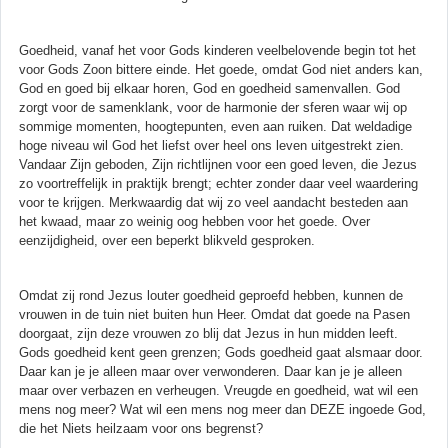
Goedheid, vanaf het voor Gods kinderen veelbelovende begin tot het
voor Gods Zoon bittere einde. Het goede, omdat God niet anders kan,
God en goed bij elkaar horen, God en goedheid samenvallen. God
zorgt voor de samenklank, voor de harmonie der sferen waar wij op
sommige momenten, hoogtepunten, even aan ruiken. Dat weldadige
hoge niveau wil God het liefst over heel ons leven uitgestrekt zien.
Vandaar Zijn geboden, Zijn richtlijnen voor een goed leven, die Jezus
zo voortreffelijk in praktijk brengt; echter zonder daar veel waardering
voor te krijgen. Merkwaardig dat wij zo veel aandacht besteden aan
het kwaad, maar zo weinig oog hebben voor het goede. Over
eenzijdigheid, over een beperkt blikveld gesproken.
Omdat zij rond Jezus louter goedheid geproefd hebben, kunnen de
vrouwen in de tuin niet buiten hun Heer. Omdat dat goede na Pasen
doorgaat, zijn deze vrouwen zo blij dat Jezus in hun midden leeft.
Gods goedheid kent geen grenzen; Gods goedheid gaat alsmaar door.
Daar kan je je alleen maar over verwonderen. Daar kan je je alleen
maar over verbazen en verheugen. Vreugde en goedheid, wat wil een
mens nog meer? Wat wil een mens nog meer dan DEZE ingoede God,
die het Niets heilzaam voor ons begrenst?