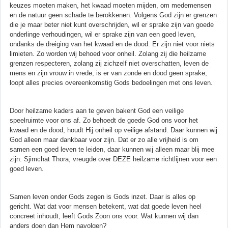
keuzes moeten maken, het kwaad moeten mijden, om medemensen
en de natuur geen schade te berokkenen. Volgens God zijn er grenzen
die je maar beter niet kunt overschrijden, wil er sprake zijn van goede
onderlinge verhoudingen, wil er sprake zijn van een goed leven,
ondanks de dreiging van het kwaad en de dood. Er zijn niet voor niets
limieten. Zo worden wij behoed voor onheil. Zolang zij die heilzame
grenzen respecteren, zolang zij zichzelf niet overschatten, leven de
mens en zijn vrouw in vrede, is er van zonde en dood geen sprake,
loopt alles precies overeenkomstig Gods bedoelingen met ons leven.
Door heilzame kaders aan te geven bakent God een veilige
speelruimte voor ons af. Zo behoedt de goede God ons voor het
kwaad en de dood, houdt Hij onheil op veilige afstand. Daar kunnen wij
God alleen maar dankbaar voor zijn. Dat er zo alle vrijheid is om
samen een goed leven te leiden, daar kunnen wij alleen maar blij mee
zijn: Sjimchat Thora, vreugde over DEZE heilzame richtlijnen voor een
goed leven.
Samen leven onder Gods zegen is Gods inzet. Daar is alles op
gericht. Wat dat voor mensen betekent, wat dat goede leven heel
concreet inhoudt, leeft Gods Zoon ons voor. Wat kunnen wij dan
anders doen dan Hem navolgen?