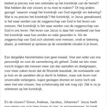
bedoel je precies met een oriëntatie op het koninkrijk van de hemel?
Wat hebben die vier vissers er nu mee te maken?’ Of nog anders
gezegd: ‘waarom vraagt het koninkrijk van God eigenlijk om bekering?
Wat is nu precies het koninkrijk? Het koninkrijk, in Jezus gerealiseerd,
is het waar worden van de zeggenschap van God in het leven van
mensen. Het koninkrijk is het waar worden van de zeggenschap van
God in ons leven. Het leven van Jezus is daar hét voorbeeld van hoe
het koninkrijk waar kan worden en wáár geworden is. Als de
zeggenschap van God zich uitstrekt over mensen, vindt er bekering
plaats, je oriënteert je opnieuw op de veranderde situatie in je leven.
Een dergelijke heroriëntaties kan geen kwaad. Voor een ieder van ons
persoonlijk en voor de samenleving als geheel. Zodat we iets meer
inzicht krijgen dat mensen meer zijn dan aantallen en doelgroepen,
voor meer zaken leven dat de flitsende leasebak, de overwaarde van
je huis en de aandelen die je dacht te hebben, maar ook leven met
onvervulde verlangens, kapot geslagen dromen en soms toch ook
weer met een visioen, hoe schetsmatig dat ook mag zijn. Dát is nu je
oriënteren op het koninkrijk.
En de vissers? Simon, Andreas, Jacobus, Johannes? Jezus heeft
nog weinig van zich laten horen of zien. In reclametermen: hij heeft