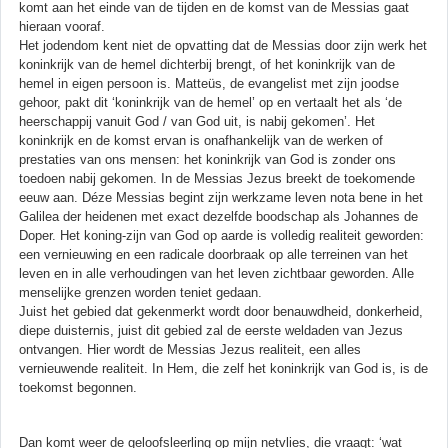
komt aan het einde van de tijden en de komst van de Messias gaat
hieraan vooraf.
Het jodendom kent niet de opvatting dat de Messias door zijn werk het
koninkrijk van de hemel dichterbij brengt, of het koninkrijk van de
hemel in eigen persoon is. Matteüs, de evangelist met zijn joodse
gehoor, pakt dit ‘koninkrijk van de hemel’ op en vertaalt het als ‘de
heerschappij vanuit God / van God uit, is nabij gekomen’. Het
koninkrijk en de komst ervan is onafhankelijk van de werken of
prestaties van ons mensen: het koninkrijk van God is zonder ons
toedoen nabij gekomen. In de Messias Jezus breekt de toekomende
eeuw aan. Déze Messias begint zijn werkzame leven nota bene in het
Galilea der heidenen met exact dezelfde boodschap als Johannes de
Doper. Het koning-zijn van God op aarde is volledig realiteit geworden:
een vernieuwing en een radicale doorbraak op alle terreinen van het
leven en in alle verhoudingen van het leven zichtbaar geworden. Alle
menselijke grenzen worden teniet gedaan.
Juist het gebied dat gekenmerkt wordt door benauwdheid, donkerheid,
diepe duisternis, juist dit gebied zal de eerste weldaden van Jezus
ontvangen. Hier wordt de Messias Jezus realiteit, een alles
vernieuwende realiteit. In Hem, die zelf het koninkrijk van God is, is de
toekomst begonnen.
Dan komt weer de geloofsleerling op mijn netvlies, die vraagt: ‘wat