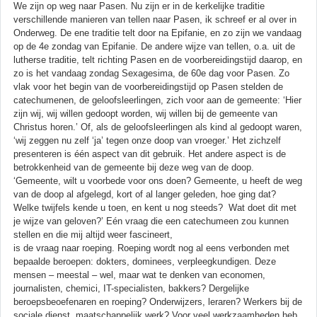
We zijn op weg naar Pasen. Nu zijn er in de kerkelijke traditie
verschillende manieren van tellen naar Pasen, ik schreef er al over in
Onderweg. De ene traditie telt door na Epifanie, en zo zijn we vandaag
op de 4e zondag van Epifanie. De andere wijze van tellen, o.a. uit de
lutherse traditie, telt richting Pasen en de voorbereidingstijd daarop, en
zo is het vandaag zondag Sexagesima, de 60e dag voor Pasen. Zo
vlak voor het begin van de voorbereidingstijd op Pasen stelden de
catechumenen, de geloofsleerlingen, zich voor aan de gemeente: ‘Hier
zijn wij, wij willen gedoopt worden, wij willen bij de gemeente van
Christus horen.’ Of, als de geloofsleerlingen als kind al gedoopt waren,
‘wij zeggen nu zelf ‘ja’ tegen onze doop van vroeger.’ Het zichzelf
presenteren is één aspect van dit gebruik. Het andere aspect is de
betrokkenheid van de gemeente bij deze weg van de doop.
‘Gemeente, wilt u voorbede voor ons doen? Gemeente, u heeft de weg
van de doop al afgelegd, kort of al langer geleden, hoe ging dat?
Welke twijfels kende u toen, en kent u nog steeds? Wat doet dit met
je wijze van geloven?’ Eén vraag die een catechumeen zou kunnen
stellen en die mij altijd weer fascineert,
is de vraag naar roeping. Roeping wordt nog al eens verbonden met
bepaalde beroepen: dokters, dominees, verpleegkundigen. Deze
mensen – meestal – wel, maar wat te denken van economen,
journalisten, chemici, IT-specialisten, bakkers? Dergelijke
beroepsbeoefenaren en roeping? Onderwijzers, leraren? Werkers bij de
sociale dienst, maatschappelijk werk? Voor veel werkzaamheden heb