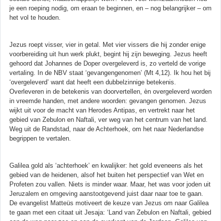
je een roeping nodig, om eraan te beginnen, en – nog belangrijker – om
het vol te houden.
Jezus roept visser, vier in getal. Met vier vissers die hij zonder enige
voorbereiding uit hun werk plukt, begint hij zijn beweging. Jezus heeft
gehoord dat Johannes de Doper overgeleverd is, zo verteld de vorige
vertaling. In de NBV staat ‘gevangengenomen’ (Mt 4,12). Ik hou het bij
‘overgeleverd’ want dat heeft een dubbelzinnige betekenis.
Overleveren in de betekenis van doorvertellen, èn overgeleverd worden
in vreemde handen, met andere woorden: gevangen genomen. Jezus
wijkt uit voor de macht van Herodes Antipas, en vertrekt naar het
gebied van Zebulon en Naftali, ver weg van het centrum van het land.
Weg uit de Randstad, naar de Achterhoek, om het naar Nederlandse
begrippen te vertalen.
Galilea gold als ‘achterhoek’ en kwalijker: het gold eveneens als het
gebied van de heidenen, alsof het buiten het perspectief van Wet en
Profeten zou vallen. Niets is minder waar. Maar, het was voor joden uit
Jeruzalem en omgeving aanstootgevend juist daar naar toe te gaan.
De evangelist Matteüs motiveert de keuze van Jezus om naar Galilea
te gaan met een citaat uit Jesaja: ‘Land van Zebulon en Naftali, gebied