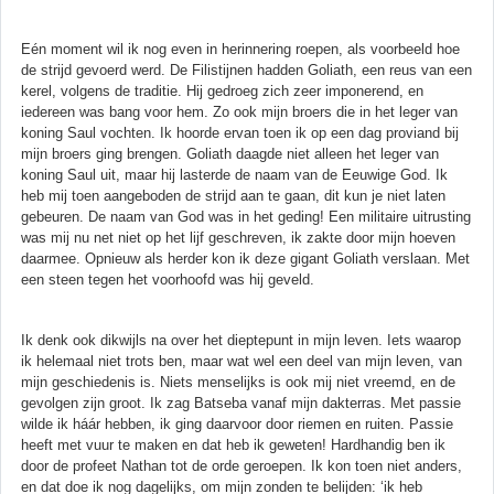
Eén moment wil ik nog even in herinnering roepen, als voorbeeld hoe
de strijd gevoerd werd. De Filistijnen hadden Goliath, een reus van een
kerel, volgens de traditie. Hij gedroeg zich zeer imponerend, en
iedereen was bang voor hem. Zo ook mijn broers die in het leger van
koning Saul vochten. Ik hoorde ervan toen ik op een dag proviand bij
mijn broers ging brengen. Goliath daagde niet alleen het leger van
koning Saul uit, maar hij lasterde de naam van de Eeuwige God. Ik
heb mij toen aangeboden de strijd aan te gaan, dit kun je niet laten
gebeuren. De naam van God was in het geding! Een militaire uitrusting
was mij nu net niet op het lijf geschreven, ik zakte door mijn hoeven
daarmee. Opnieuw als herder kon ik deze gigant Goliath verslaan. Met
een steen tegen het voorhoofd was hij geveld.
Ik denk ook dikwijls na over het dieptepunt in mijn leven. Iets waarop
ik helemaal niet trots ben, maar wat wel een deel van mijn leven, van
mijn geschiedenis is. Niets menselijks is ook mij niet vreemd, en de
gevolgen zijn groot. Ik zag Batseba vanaf mijn dakterras. Met passie
wilde ik háár hebben, ik ging daarvoor door riemen en ruiten. Passie
heeft met vuur te maken en dat heb ik geweten! Hardhandig ben ik
door de profeet Nathan tot de orde geroepen. Ik kon toen niet anders,
en dat doe ik nog dagelijks, om mijn zonden te belijden: ‘ik heb