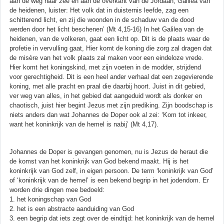
aan de weg naar zee en aan de overkant van de Jordaan, Galilea van
de heidenen, luister: Het volk dat in duisternis leefde, zag een
schitterend licht, en zij die woonden in de schaduw van de dood
werden door het licht beschenen’ (Mt 4,15-16) In het Galilea van de
heidenen, van de volkeren, gaat een licht op. Dit is de plaats waar de
profetie in vervulling gaat, Hier komt de koning die zorg zal dragen dat
de misère van het volk plaats zal maken voor een eindeloze vrede.
Hier komt het koningskind, met zijn voeten in de modder, strijdend
voor gerechtigheid. Dit is een heel ander verhaal dat een zegevierende
koning, met alle pracht en praal die daarbij hoort. Juist in dit gebied,
ver weg van alles, in het gebied dat aangeduid wordt als donker en
chaotisch, juist hier begint Jezus met zijn prediking. Zijn boodschap is
niets anders dan wat Johannes de Doper ook al zei: ‘Kom tot inkeer,
want het koninkrijk van de hemel is nabij’ (Mt 4,17).
Johannes de Doper is gevangen genomen, nu is Jezus de heraut die
de komst van het koninkrijk van God bekend maakt. Hij is het
koninkrijk van God zelf, in eigen persoon. De term ‘koninkrijk van God’
of ‘koninkrijk van de hemel’ is een bekend begrip in het jodendom. Er
worden drie dingen mee bedoeld:
1. het koningschap van God
2. het is een abstracte aanduiding van God
3. een begrip dat iets zegt over de eindtijd: het koninkrijk van de hemel