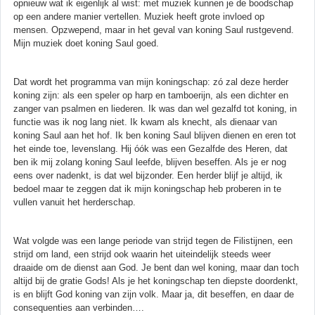
opnieuw wat ik eigenlijk al wist: met muziek kunnen je de boodschap
op een andere manier vertellen. Muziek heeft grote invloed op
mensen. Opzwepend, maar in het geval van koning Saul rustgevend.
Mijn muziek doet koning Saul goed.
Dat wordt het programma van mijn koningschap: zó zal deze herder
koning zijn: als een speler op harp en tamboerijn, als een dichter en
zanger van psalmen en liederen. Ik was dan wel gezalfd tot koning, in
functie was ik nog lang niet. Ik kwam als knecht, als dienaar van
koning Saul aan het hof. Ik ben koning Saul blijven dienen en eren tot
het einde toe, levenslang. Hij óók was een Gezalfde des Heren, dat
ben ik mij zolang koning Saul leefde, blijven beseffen. Als je er nog
eens over nadenkt, is dat wel bijzonder. Een herder blijf je altijd, ik
bedoel maar te zeggen dat ik mijn koningschap heb proberen in te
vullen vanuit het herderschap.
Wat volgde was een lange periode van strijd tegen de Filistijnen, een
strijd om land, een strijd ook waarin het uiteindelijk steeds weer
draaide om de dienst aan God. Je bent dan wel koning, maar dan toch
altijd bij de gratie Gods! Als je het koningschap ten diepste doordenkt,
is en blijft God koning van zijn volk. Maar ja, dit beseffen, en daar de
consequenties aan verbinden….