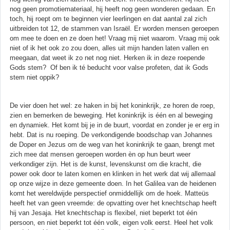
nog geen promotiemateriaal, hij heeft nog geen wonderen gedaan. En
toch, hij roept om te beginnen vier leerlingen en dat aantal zal zich
uitbreiden tot 12, de stammen van Israël. Er worden mensen geroepen
om mee te doen en ze doen het! Vraag mij niet waarom. Vraag mij ook
niet of ik het ook zo zou doen, alles uit mijn handen laten vallen en
meegaan, dat weet ik zo net nog niet. Herken ik in deze roepende
Gods stem? Of ben ik té beducht voor valse profeten, dat ik Gods
stem niet oppik?
De vier doen het wel: ze haken in bij het koninkrijk, ze horen de roep,
zien en bemerken de beweging. Het koninkrijk is één en al beweging
en dynamiek. Het komt bij je in de buurt, voordat en zonder je er erg in
hebt. Dat is nu roeping. De verkondigende boodschap van Johannes
de Doper en Jezus om de weg van het koninkrijk te gaan, brengt met
zich mee dat mensen geroepen worden èn op hun beurt weer
verkondiger zijn. Het is de kunst, levenskunst om die kracht, die
power ook door te laten komen en klinken in het werk dat wij allemaal
op onze wijze in deze gemeente doen. In het Galilea van de heidenen
komt het wereldwijde perspectief onmiddellijk om de hoek. Matteüs
heeft het van geen vreemde: de opvatting over het knechtschap heeft
hij van Jesaja. Het knechtschap is flexibel, niet beperkt tot één
persoon, en niet beperkt tot één volk, eigen volk eerst. Heel het volk