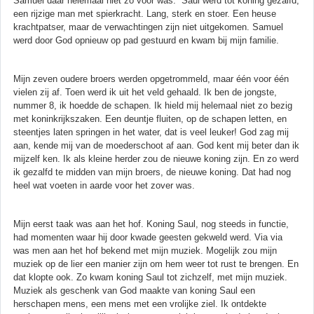
Samuel daar helemaal niet zo voor was. Saul werd tot koning gezalfd,
een rijzige man met spierkracht. Lang, sterk en stoer. Een heuse
krachtpatser, maar de verwachtingen zijn niet uitgekomen. Samuel
werd door God opnieuw op pad gestuurd en kwam bij mijn familie.
Mijn zeven oudere broers werden opgetrommeld, maar één voor één
vielen zij af. Toen werd ik uit het veld gehaald. Ik ben de jongste,
nummer 8, ik hoedde de schapen. Ik hield mij helemaal niet zo bezig
met koninkrijkszaken. Een deuntje fluiten, op de schapen letten, en
steentjes laten springen in het water, dat is veel leuker! God zag mij
aan, kende mij van de moederschoot af aan. God kent mij beter dan ik
mijzelf ken. Ik als kleine herder zou de nieuwe koning zijn. En zo werd
ik gezalfd te midden van mijn broers, de nieuwe koning. Dat had nog
heel wat voeten in aarde voor het zover was.
Mijn eerst taak was aan het hof. Koning Saul, nog steeds in functie,
had momenten waar hij door kwade geesten gekweld werd. Via via
was men aan het hof bekend met mijn muziek. Mogelijk zou mijn
muziek op de lier een manier zijn om hem weer tot rust te brengen. En
dat klopte ook. Zo kwam koning Saul tot zichzelf, met mijn muziek.
Muziek als geschenk van God maakte van koning Saul een
herschapen mens, een mens met een vrolijke ziel. Ik ontdekte