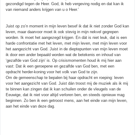
gezondigd tegen de Heer. God, ik heb vergeving nodig en dat kan ik
van niemand anders krijgen van u o Heer.’
Juist op zo’n moment in mijn leven besef ik dat ik niet zonder God kan
leven, maar daarvoor moet ik ook stevig in mijn nekvel gegrepen
worden. Ik moet het aangezegd krijgen. En dát is niet leuk, dat is een
harde confrontatie met het leven, met mijn leven, met mijn leven voor
het aangezicht van God. Juist in de dieptepunten van mijn leven moet
ik door een ander bepaald worden wat de betekenis en inhoud van
‘gezalfde van God zijn’ is. Op crisismomenten houd ik mij hier aan
vast: Dat ik een geroepene en gezalfde van God ben, met een
opdracht herder-koning voor het volk van God te zijn.
Om de gemeenschap te bepalen bij haar opdracht en roeping: leven
voor het aangezicht van God. Juist dán troost mij de muziek als ik mij
te binnen kan zingen dat ik kan schuilen onder de vleugels van de
Eeuwige, dat ik niet voor altijd verloren ben, en steeds opnieuw mag
beginnen. Zo ben ik een getroost mens, aan het einde van mijn leven,
aan het einde van deze dag.