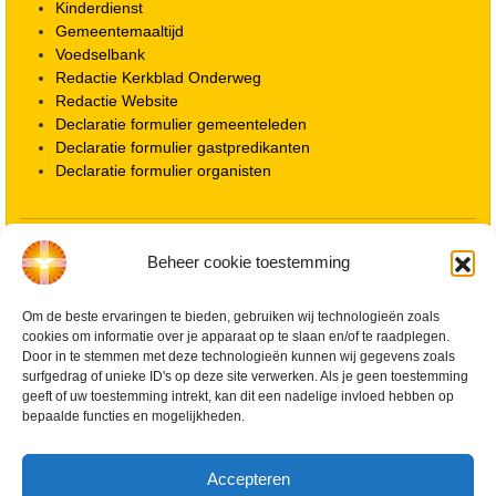
Kinderdienst
Gemeentemaaltijd
Voedselbank
Redactie Kerkblad Onderweg
Redactie Website
Declaratie formulier gemeenteleden
Declaratie formulier gastpredikanten
Declaratie formulier organisten
Locatie kerk
Beheer cookie toestemming
ANBI informatie PGWD
ANBI informatie Diaconie
Om de beste ervaringen te bieden, gebruiken wij technologieën zoals
Vrienden van de Grote Kerk
cookies om informatie over je apparaat op te slaan en/of te raadplegen.
Info Kerkelijke gebouwen / koster
Door in te stemmen met deze technologieën kunnen wij gegevens zoals
Redactiestatuut voor kerkblad en website
surfgedrag of unieke ID's op deze site verwerken. Als je geen toestemming
Beleid Veilige Kerk en gedragscode
geeft of uw toestemming intrekt, kan dit een nadelige invloed hebben op
Privacy
bepaalde functies en mogelijkheden.
Streaming Protocol
Cookiebeleid (EU)
Accepteren
Zoeken