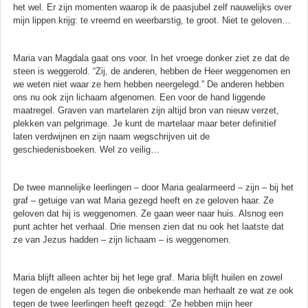
het wel. Er zijn momenten waarop ik de paasjubel zelf nauwelijks over
mijn lippen krijg: te vreemd en weerbarstig, te groot. Niet te geloven…
Maria van Magdala gaat ons voor. In het vroege donker ziet ze dat de
steen is weggerold. “Zij, de anderen, hebben de Heer weggenomen en
we weten niet waar ze hem hebben neergelegd.” De anderen hebben
ons nu ook zijn lichaam afgenomen. Een voor de hand liggende
maatregel. Graven van martelaren zijn altijd bron van nieuw verzet,
plekken van pelgrimage. Je kunt de martelaar maar beter definitief
laten verdwijnen en zijn naam wegschrijven uit de
geschiedenisboeken. Wel zo veilig…
De twee mannelijke leerlingen – door Maria gealarmeerd – zijn – bij het
graf – getuige van wat Maria gezegd heeft en ze geloven haar. Ze
geloven dat hij is weggenomen. Ze gaan weer naar huis. Alsnog een
punt achter het verhaal. Drie mensen zien dat nu ook het laatste dat
ze van Jezus hadden – zijn lichaam – is weggenomen.
Maria blijft alleen achter bij het lege graf. Maria blijft huilen en zowel
tegen de engelen als tegen die onbekende man herhaalt ze wat ze ook
tegen de twee leerlingen heeft gezegd: ‘Ze hebben mijn heer