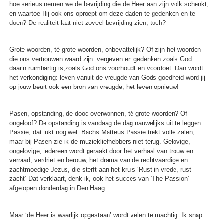
hoe serieus nemen we de bevrijding die de Heer aan zijn volk schenkt,
en waartoe Hij ook ons oproept om deze daden te gedenken en te
doen? De realiteit laat niet zoveel bevrijding zien, toch?
Grote woorden, té grote woorden, onbevattelijk? Of zijn het woorden
die ons vertrouwen waard zijn: vergeven en gedenken zoals God
daarin ruimhartig is,zoals God ons voorhoudt en voordoet. Dan wordt
het verkondiging: leven vanuit de vreugde van Gods goedheid word jij
op jouw beurt ook een bron van vreugde, het leven opnieuw!
Pasen, opstanding, de dood overwonnen, té grote woorden? Of
ongeloof? De opstanding is vandaag de dag nauwelijks uit te leggen.
Passie, dat lukt nog wel: Bachs Matteus Passie trekt volle zalen,
maar bij Pasen zie ik de muziekliefhebbers niet terug. Gelovige,
ongelovige, iedereen wordt geraakt door het verhaal van trouw en
verraad, verdriet en berouw, het drama van de rechtvaardige en
zachtmoedige Jezus, die sterft aan het kruis ‘Rust in vrede, rust
zacht’ Dat verklaart, denk ik, ook het succes van ‘The Passion’
afgelopen donderdag in Den Haag.
Maar ‘de Heer is waarlijk opgestaan’ wordt velen te machtig. Ik snap