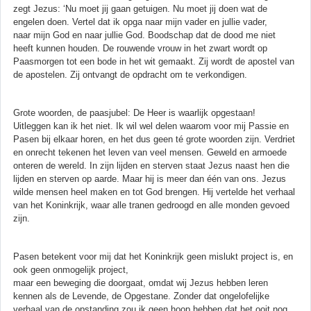
zegt Jezus: ‘Nu moet jij gaan getuigen. Nu moet jij doen wat de
engelen doen. Vertel dat ik opga naar mijn vader en jullie vader,
naar mijn God en naar jullie God. Boodschap dat de dood me niet
heeft kunnen houden. De rouwende vrouw in het zwart wordt op
Paasmorgen tot een bode in het wit gemaakt. Zij wordt de apostel van
de apostelen. Zij ontvangt de opdracht om te verkondigen.
Grote woorden, de paasjubel: De Heer is waarlijk opgestaan!
Uitleggen kan ik het niet. Ik wil wel delen waarom voor mij Passie en
Pasen bij elkaar horen, en het dus geen té grote woorden zijn. Verdriet
en onrecht tekenen het leven van veel mensen. Geweld en armoede
onteren de wereld. In zijn lijden en sterven staat Jezus naast hen die
lijden en sterven op aarde. Maar hij is meer dan één van ons. Jezus
wilde mensen heel maken en tot God brengen. Hij vertelde het verhaal
van het Koninkrijk, waar alle tranen gedroogd en alle monden gevoed
zijn.
Pasen betekent voor mij dat het Koninkrijk geen mislukt project is, en
ook geen onmogelijk project,
maar een beweging die doorgaat, omdat wij Jezus hebben leren
kennen als de Levende, de Opgestane. Zonder dat ongelofelijke
verhaal van de opstanding zou ik geen hoop hebben dat het ooit nog