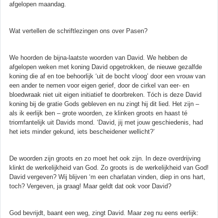
afgelopen maandag.
Wat vertellen de schriftlezingen ons over Pasen?
We hoorden de bijna-laatste woorden van David. We hebben de
afgelopen weken met koning David opgetrokken, de nieuwe gezalfde
koning die af en toe behoorlijk ‘uit de bocht vloog’ door een vrouw van
een ander te nemen voor eigen gerief, door de cirkel van eer- en
bloedwraak niet uit eigen initiatief te doorbreken. Tóch is deze David
koning bij de gratie Gods gebleven en nu zingt hij dit lied. Het zijn –
als ik eerlijk ben – grote woorden, ze klinken groots en haast té
triomfantelijk uit Davids mond. ‘David, jij met jouw geschiedenis, had
het iets minder gekund, iets bescheidener wellicht?’
De woorden zijn groots en zo moet het ook zijn. In deze overdrijving
klinkt de werkelijkheid van God. Zo groots is de werkelijkheid van God!
David vergeven? Wij blijven ‘m een charlatan vinden, diep in ons hart,
toch? Vergeven, ja graag! Maar geldt dat ook voor David?
God bevrijdt, baant een weg, zingt David. Maar zeg nu eens eerlijk: