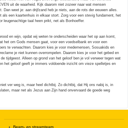
LEVEN uit de waarheid. Kijk daarom niet zozeer naar wat mensen
an weet je: aan drijfzand heb je niets, aan de rots der eeuwen alles.
t als een kaartenhuis in elkaar stort. Zorg voor een stevig fundament, het
r leugenachtige taal heen prikt, net als Bonhoeffer.
rood en wijn, opdat wij weten te onderscheiden waar het op aan komt,
mdat het om Gods mensen gaat, voor een voedselbank en voor een
eppers te verwachten. Daarom kies je voor medemensen, Sosuakids en
n reclame je niet kunnen overrompelen. Daarom kies je voor het gebed en
de tijdgeest. Alleen op grond van het geloof ben je vol verweer tegen wat
 het geloof geeft je immers voldoende inzicht om vieze spelletjes en
 ver weg is, maar heel dichtbij. Zo dichtbij, dat Hij ons nabij is, in
oslaten, maar net als Jezus aan Zijn hand onvervaard de goede weg
Beam- en streamteam