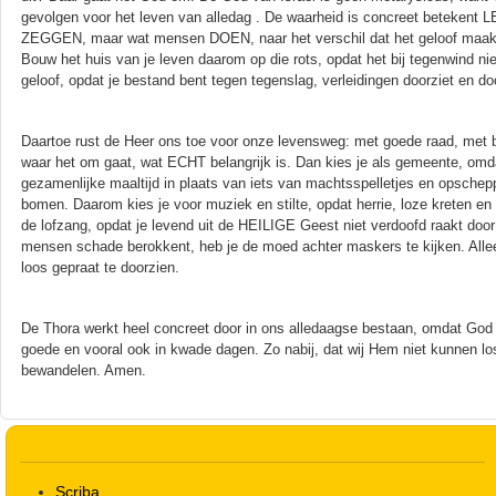
gevolgen voor het leven van alledag . De waarheid is concreet betekent 
ZEGGEN, maar wat mensen DOEN, naar het verschil dat het geloof maakt. D
Bouw het huis van je leven daarom op die rots, opdat het bij tegenwind nie
geloof, opdat je bestand bent tegen tegenslag, verleidingen doorziet en doo
Daartoe rust de Heer ons toe voor onze levensweg: met goede raad, met b
waar het om gaat, wat ECHT belangrijk is. Dan kies je als gemeente, o
gezamenlijke maaltijd in plaats van iets van machtsspelletjes en opsch
bomen. Daarom kies je voor muziek en stilte, opdat herrie, loze kreten e
de lofzang, opdat je levend uit de HEILIGE Geest niet verdoofd raakt door 
mensen schade berokkent, heb je de moed achter maskers te kijken. Alleen
loos gepraat te doorzien.
De Thora werkt heel concreet door in ons alledaagse bestaan, omdat God niet
goede en vooral ook in kwade dagen. Zo nabij, dat wij Hem niet kunnen l
bewandelen. Amen.
Scriba