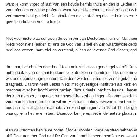
want je komt vroeg of laat van een koude kermis thuis en dan is Leiden in
voor afgoden en valse profeten, want ‘waar Uw schat is, daar zal ook uw har
vertrouwen hebt gesteld. De prioriteiten die je stelt bepalen je hele leve
gevolgen hebben voor je leven.
Niet voor niets waarschuwen de schrijver van Deuteronomium en Mattheüs o
Niets voor niets leggen zij ons de God van Israël en Zijn waardevolle ge
heel ons wezen, hart, ziel en verstand, alleen de levende God dienen, opd
Ja maar, het christendom heeft toch ook niet alleen goeds gebracht? Dat
authentiek leven en christendommelijk denken en handelen. Het christendo
wezensvreemde ingrediënten. Daardoor worden instituties vooral gekenme
traagheid. Daarom heeft Jezus niets met gevestigde instituten als kerk en
machten over het hoofd wordt gezien. Jezus denkt ‘back to basics’, bewus
denkt in mensen, in goede intermenselijke verhoudingen. Daarom wordt hi
voor hun kinderen het beste willen. Een traditie die verweven is met het 
bestaan, is niet alleen maar iets van zondagmorgen van 10 tot 11. Het gelo
waarop je in het leven staat. Daardoor ben je er, niet in de laatste plaat
Aan de vruchten ken je de boom. Mooie woorden, vage beloften hebben wij
uit? Daar gaat het God om! De God van Israël is geen metafysicus, want