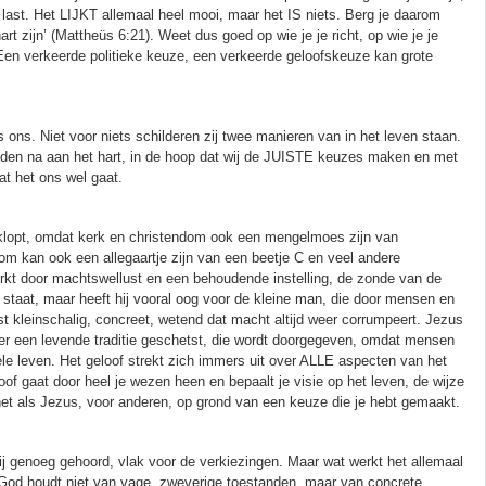
 last. Het LIJKT allemaal heel mooi, maar het IS niets. Berg je daarom
t zijn’ (Mattheüs 6:21). Weet dus goed op wie je je richt, op wie je je
n. Een verkeerde politieke keuze, een verkeerde geloofskeuze kan grote
ns. Niet voor niets schilderen zij twee manieren van in het leven staan.
boden na aan het hart, in de hoop dat wij de JUISTE keuzes maken en met
at het ons wel gaat.
 klopt, omdat kerk en christendom ook een mengelmoes zijn van
m kan ook een allegaartje zijn van een beetje C en veel andere
rkt door machtswellust en een behoudende instelling, de zonde van de
 staat, maar heeft hij vooral oog voor de kleine man, die door mensen en
t kleinschalig, concreet, wetend dat macht altijd weer corrumpeert. Jezus
er een levende traditie geschetst, die wordt doorgegeven, omdat mensen
hele leven. Het geloof strekt zich immers uit over ALLE aspecten van het
of gaat door heel je wezen heen en bepaalt je visie op het leven, de wijze
s, net als Jezus, voor anderen, op grond van een keuze die je hebt gemaakt.
 genoeg gehoord, vlak voor de verkiezingen. Maar wat werkt het allemaal
 God houdt niet van vage, zweverige toestanden, maar van concrete