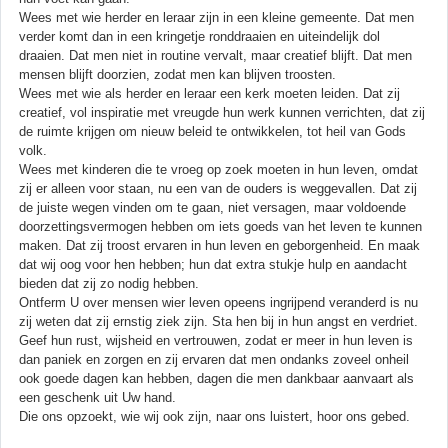
Wees met wie herder en leraar zijn in een kleine gemeente. Dat men
verder komt dan in een kringetje ronddraaien en uiteindelijk dol
draaien. Dat men niet in routine vervalt, maar creatief blijft. Dat men
mensen blijft doorzien, zodat men kan blijven troosten.
Wees met wie als herder en leraar een kerk moeten leiden. Dat zij
creatief, vol inspiratie met vreugde hun werk kunnen verrichten, dat zij
de ruimte krijgen om nieuw beleid te ontwikkelen, tot heil van Gods
volk.
Wees met kinderen die te vroeg op zoek moeten in hun leven, omdat
zij er alleen voor staan, nu een van de ouders is weggevallen. Dat zij
de juiste wegen vinden om te gaan, niet versagen, maar voldoende
doorzettingsvermogen hebben om iets goeds van het leven te kunnen
maken. Dat zij troost ervaren in hun leven en geborgenheid. En maak
dat wij oog voor hen hebben; hun dat extra stukje hulp en aandacht
bieden dat zij zo nodig hebben.
Ontferm U over mensen wier leven opeens ingrijpend veranderd is nu
zij weten dat zij ernstig ziek zijn. Sta hen bij in hun angst en verdriet.
Geef hun rust, wijsheid en vertrouwen, zodat er meer in hun leven is
dan paniek en zorgen en zij ervaren dat men ondanks zoveel onheil
ook goede dagen kan hebben, dagen die men dankbaar aanvaart als
een geschenk uit Uw hand.
Die ons opzoekt, wie wij ook zijn, naar ons luistert, hoor ons gebed.