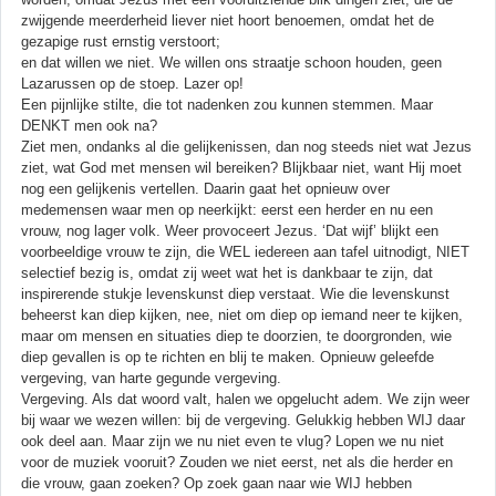
zwijgende meerderheid liever niet hoort benoemen, omdat het de
gezapige rust ernstig verstoort;
en dat willen we niet. We willen ons straatje schoon houden, geen
Lazarussen op de stoep. Lazer op!
Een pijnlijke stilte, die tot nadenken zou kunnen stemmen. Maar
DENKT men ook na?
Ziet men, ondanks al die gelijkenissen, dan nog steeds niet wat Jezus
ziet, wat God met mensen wil bereiken? Blijkbaar niet, want Hij moet
nog een gelijkenis vertellen. Daarin gaat het opnieuw over
medemensen waar men op neerkijkt: eerst een herder en nu een
vrouw, nog lager volk. Weer provoceert Jezus. ‘Dat wijf’ blijkt een
voorbeeldige vrouw te zijn, die WEL iedereen aan tafel uitnodigt, NIET
selectief bezig is, omdat zij weet wat het is dankbaar te zijn, dat
inspirerende stukje levenskunst diep verstaat. Wie die levenskunst
beheerst kan diep kijken, nee, niet om diep op iemand neer te kijken,
maar om mensen en situaties diep te doorzien, te doorgronden, wie
diep gevallen is op te richten en blij te maken. Opnieuw geleefde
vergeving, van harte gegunde vergeving.
Vergeving. Als dat woord valt, halen we opgelucht adem. We zijn weer
bij waar we wezen willen: bij de vergeving. Gelukkig hebben WIJ daar
ook deel aan. Maar zijn we nu niet even te vlug? Lopen we nu niet
voor de muziek vooruit? Zouden we niet eerst, net als die herder en
die vrouw, gaan zoeken? Op zoek gaan naar wie WIJ hebben