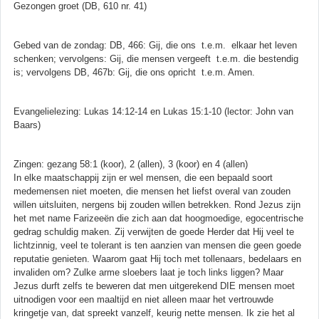
Gezongen groet (DB, 610 nr. 41)
Gebed van de zondag: DB, 466: Gij, die ons t.e.m. elkaar het leven
schenken; vervolgens: Gij, die mensen vergeeft t.e.m. die bestendig
is; vervolgens DB, 467b: Gij, die ons opricht t.e.m. Amen.
Evangelielezing: Lukas 14:12-14 en Lukas 15:1-10 (lector: John van
Baars)
Zingen: gezang 58:1 (koor), 2 (allen), 3 (koor) en 4 (allen)
In elke maatschappij zijn er wel mensen, die een bepaald soort
medemensen niet moeten, die mensen het liefst overal van zouden
willen uitsluiten, nergens bij zouden willen betrekken. Rond Jezus zijn
het met name Farizeeën die zich aan dat hoogmoedige, egocentrische
gedrag schuldig maken. Zij verwijten de goede Herder dat Hij veel te
lichtzinnig, veel te tolerant is ten aanzien van mensen die geen goede
reputatie genieten. Waarom gaat Hij toch met tollenaars, bedelaars en
invaliden om? Zulke arme sloebers laat je toch links liggen? Maar
Jezus durft zelfs te beweren dat men uitgerekend DIE mensen moet
uitnodigen voor een maaltijd en niet alleen maar het vertrouwde
kringetje van, dat spreekt vanzelf, keurig nette mensen. Ik zie het al