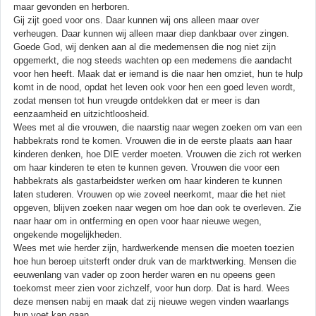
maar gevonden en herboren.
Gij zijt goed voor ons. Daar kunnen wij ons alleen maar over
verheugen. Daar kunnen wij alleen maar diep dankbaar over zingen.
Goede God, wij denken aan al die medemensen die nog niet zijn
opgemerkt, die nog steeds wachten op een medemens die aandacht
voor hen heeft. Maak dat er iemand is die naar hen omziet, hun te hulp
komt in de nood, opdat het leven ook voor hen een goed leven wordt,
zodat mensen tot hun vreugde ontdekken dat er meer is dan
eenzaamheid en uitzichtloosheid.
Wees met al die vrouwen, die naarstig naar wegen zoeken om van een
habbekrats rond te komen. Vrouwen die in de eerste plaats aan haar
kinderen denken, hoe DIE verder moeten. Vrouwen die zich rot werken
om haar kinderen te eten te kunnen geven. Vrouwen die voor een
habbekrats als gastarbeidster werken om haar kinderen te kunnen
laten studeren. Vrouwen op wie zoveel neerkomt, maar die het niet
opgeven, blijven zoeken naar wegen om hoe dan ook te overleven. Zie
naar haar om in ontferming en open voor haar nieuwe wegen,
ongekende mogelijkheden.
Wees met wie herder zijn, hardwerkende mensen die moeten toezien
hoe hun beroep uitsterft onder druk van de marktwerking. Mensen die
eeuwenlang van vader op zoon herder waren en nu opeens geen
toekomst meer zien voor zichzelf, voor hun dorp. Dat is hard. Wees
deze mensen nabij en maak dat zij nieuwe wegen vinden waarlangs
hun voet kan gaan.