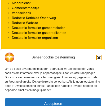
Kinderdienst
Gemeentemaaltijd
Voedselbank
Redactie Kerkblad Onderweg
Redactie Website
Declaratie formulier gemeenteleden
Declaratie formulier gastpredikanten
Declaratie formulier organisten
Locatie kerk
Beheer cookie toestemming
ANBI informatie PGWD
ANBI informatie Diaconie
Om de beste ervaringen te bieden, gebruiken wij technologieën zoals
Vrienden van de Grote Kerk
cookies om informatie over je apparaat op te slaan en/of te raadplegen.
Info Kerkelijke gebouwen / koster
Door in te stemmen met deze technologieën kunnen wij gegevens zoals
Redactiestatuut voor kerkblad en website
surfgedrag of unieke ID's op deze site verwerken. Als je geen toestemming
Beleid Veilige Kerk en gedragscode
geeft of uw toestemming intrekt, kan dit een nadelige invloed hebben op
Privacy
bepaalde functies en mogelijkheden.
Streaming Protocol
Cookiebeleid (EU)
Accepteren
Zoeken