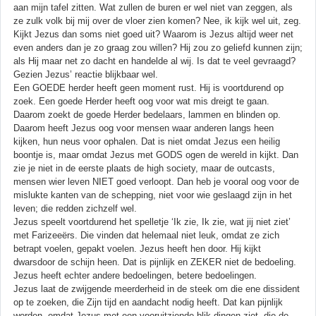
aan mijn tafel zitten. Wat zullen de buren er wel niet van zeggen, als
ze zulk volk bij mij over de vloer zien komen? Nee, ik kijk wel uit, zeg.
Kijkt Jezus dan soms niet goed uit? Waarom is Jezus altijd weer net
even anders dan je zo graag zou willen? Hij zou zo geliefd kunnen zijn;
als Hij maar net zo dacht en handelde al wij. Is dat te veel gevraagd?
Gezien Jezus’ reactie blijkbaar wel.
Een GOEDE herder heeft geen moment rust. Hij is voortdurend op
zoek. Een goede Herder heeft oog voor wat mis dreigt te gaan.
Daarom zoekt de goede Herder bedelaars, lammen en blinden op.
Daarom heeft Jezus oog voor mensen waar anderen langs heen
kijken, hun neus voor ophalen. Dat is niet omdat Jezus een heilig
boontje is, maar omdat Jezus met GODS ogen de wereld in kijkt. Dan
zie je niet in de eerste plaats de high society, maar de outcasts,
mensen wier leven NIET goed verloopt. Dan heb je vooral oog voor de
mislukte kanten van de schepping, niet voor wie geslaagd zijn in het
leven; die redden zichzelf wel.
Jezus speelt voortdurend het spelletje ‘Ik zie, Ik zie, wat jij niet ziet’
met Farizeeërs. Die vinden dat helemaal niet leuk, omdat ze zich
betrapt voelen, gepakt voelen. Jezus heeft hen door. Hij kijkt
dwarsdoor de schijn heen. Dat is pijnlijk en ZEKER niet de bedoeling.
Jezus heeft echter andere bedoelingen, betere bedoelingen.
Jezus laat de zwijgende meerderheid in de steek om die ene dissident
op te zoeken, die Zijn tijd en aandacht nodig heeft. Dat kan pijnlijk
worden, omdat Jezus met een vooruitziende blik dingen ziet, die de