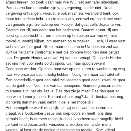
afgeschreven, op zoek gaan naar wie WIJ niet aan tafel uitnodigen.
Pas daarna kan er sprake zijn van vergeving; eerder niet. Nu al
vergeving ontvangen, voordat je ook maar iets veranderd bent, ook
maar iets gedaan hebt, zou te vroeg zijn, een wel erg goedkope vorm
van genade zijn. Genade op een koopje, dat gaat zelfs Jezus te ver.
Daarom zet Hij ons eerst aan het nadenken. Daarom stuurt Hij ons
eerst op speurtocht uit, om mensen op te zoeken aan wie wij, niet
toevallig, voorbij kijken, om mensen op te zoeken …. ach, U weet vast
wel over wie het gaat. Steek maar een lamp in Uw donkere ziel aan,
durf de heilzame confrontatie met die donkere krochten daar gerust
aan. De goede Herder weet wat Hij van ons vraagt. De goede Herder
zet ons niet voor niets op dit spoor. Ga maar spoorzoeken!
Daar gaan we dan. Op zoek naar wie op ons zitten te wachten, op weg
naar wie onze aandacht nodig hebben. Nodig hen maar aan tafel uit!
Een opmerkelijke gast aan tafel zal iedereen goed doen, zowel de gast
als de gastheer. Nee, niet van dat benepene. Ruimere grenzen stellen,
toleranter zijn; net als Jezus. Pas dan zie je meer. Pas dan gaat er
een wereld voor je open. Bestaat dit ook nog? Ja, dit bestaat ook nog,
dichterbij dan men vaak denkt. Hoe is het mogelijk?
Het onmogelijke wordt mogelijk, als wij doen wat Jezus van ons
vraagt. Als Godzoeker Jezus ons diep doorzien heeft, ons diep
geraakt heeft, is er meer mogelijk dan U voorheen voor mogelijk hield.
Je kunt rond Jezus zelfs Farizeeër af worden, een ander mens
worden, al kost dat de nodige inspanning en moeite. ‘Kom vriend,