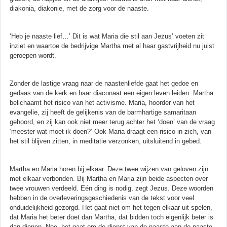
diakonia, diakonie, met de zorg voor de naaste.
‘Heb je naaste lief…’ Dit is wat Maria die stil aan Jezus’ voeten zit
inziet en waartoe de bedrijvige Martha met al haar gastvrijheid nu juist
geroepen wordt.
Zonder de lastige vraag naar de naastenliefde gaat het gedoe en
gedaas van de kerk en haar diaconaat een eigen leven leiden. Martha
belichaamt het risico van het activisme. Maria, hoorder van het
evangelie, zij heeft de gelijkenis van de barmhartige samaritaan
gehoord, en zij kan ook niet meer terug achter het ‘doen’ van de vraag
‘meester wat moet ik doen?’ Ook Maria draagt een risico in zich, van
het stil blijven zitten, in meditatie verzonken, uitsluitend in gebed.
Martha en Maria horen bij elkaar. Deze twee wijzen van geloven zijn
met elkaar verbonden. Bij Martha en Maria zijn beide aspecten over
twee vrouwen verdeeld. Eén ding is nodig, zegt Jezus. Deze woorden
hebben in de overleveringsgeschiedenis van de tekst voor veel
onduidelijkheid gezorgd. Het gaat niet om het tegen elkaar uit spelen,
dat Maria het beter doet dan Martha, dat bidden toch eigenlijk beter is
dan dienen. Nee, het gaat om de dienst van de naaste aan de naaste,