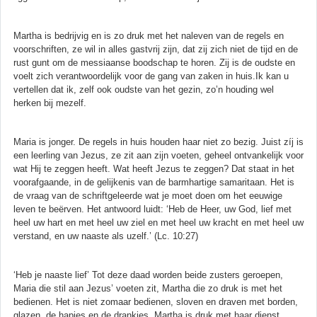
Martha is bedrijvig en is zo druk met het naleven van de regels en
voorschriften, ze wil in alles gastvrij zijn, dat zij zich niet de tijd en de
rust gunt om de messiaanse boodschap te horen. Zij is de oudste en
voelt zich verantwoordelijk voor de gang van zaken in huis.Ik kan u
vertellen dat ik, zelf ook oudste van het gezin, zo’n houding wel
herken bij mezelf.
Maria is jonger. De regels in huis houden haar niet zo bezig. Juist zíj is
een leerling van Jezus, ze zit aan zijn voeten, geheel ontvankelijk voor
wat Hij te zeggen heeft. Wat heeft Jezus te zeggen? Dat staat in het
voorafgaande, in de gelijkenis van de barmhartige samaritaan. Het is
de vraag van de schriftgeleerde wat je moet doen om het eeuwige
leven te beërven. Het antwoord luidt: ‘Heb de Heer, uw God, lief met
heel uw hart en met heel uw ziel en met heel uw kracht en met heel uw
verstand, en uw naaste als uzelf.’ (Lc. 10:27)
‘Heb je naaste lief’ Tot deze daad worden beide zusters geroepen,
Maria die stil aan Jezus’ voeten zit, Martha die zo druk is met het
bedienen. Het is niet zomaar bedienen, sloven en draven met borden,
glazen, de hapjes en de drankjes. Martha is druk met haar dienst,