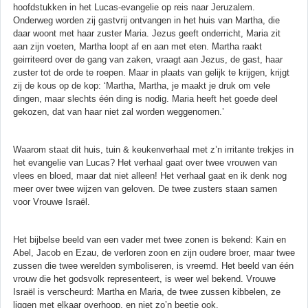
hoofdstukken in het Lucas-evangelie op reis naar Jeruzalem.
Onderweg worden zij gastvrij ontvangen in het huis van Martha, die
daar woont met haar zuster Maria. Jezus geeft onderricht, Maria zit
aan zijn voeten, Martha loopt af en aan met eten. Martha raakt
geirriteerd over de gang van zaken, vraagt aan Jezus, de gast, haar
zuster tot de orde te roepen. Maar in plaats van gelijk te krijgen, krijgt
zij de kous op de kop: ‘Martha, Martha, je maakt je druk om vele
dingen, maar slechts één ding is nodig. Maria heeft het goede deel
gekozen, dat van haar niet zal worden weggenomen.’
Waarom staat dit huis, tuin & keukenverhaal met z’n irritante trekjes in
het evangelie van Lucas? Het verhaal gaat over twee vrouwen van
vlees en bloed, maar dat niet alleen! Het verhaal gaat en ik denk nog
meer over twee wijzen van geloven. De twee zusters staan samen
voor Vrouwe Israël.
Het bijbelse beeld van een vader met twee zonen is bekend: Kain en
Abel, Jacob en Ezau, de verloren zoon en zijn oudere broer, maar twee
zussen die twee werelden symboliseren, is vreemd. Het beeld van één
vrouw die het godsvolk representeert, is weer wel bekend. Vrouwe
Israël is verscheurd: Martha en Maria, de twee zussen kibbelen, ze
liggen met elkaar overhoop, en niet zo’n beetje ook.