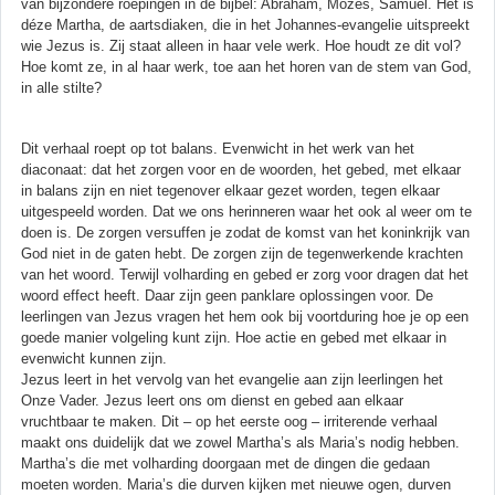
van bijzondere roepingen in de bijbel: Abraham, Mozes, Samuël. Het is
déze Martha, de aartsdiaken, die in het Johannes-evangelie uitspreekt
wie Jezus is. Zij staat alleen in haar vele werk. Hoe houdt ze dit vol?
Hoe komt ze, in al haar werk, toe aan het horen van de stem van God,
in alle stilte?
Dit verhaal roept op tot balans. Evenwicht in het werk van het
diaconaat: dat het zorgen voor en de woorden, het gebed, met elkaar
in balans zijn en niet tegenover elkaar gezet worden, tegen elkaar
uitgespeeld worden. Dat we ons herinneren waar het ook al weer om te
doen is. De zorgen versuffen je zodat de komst van het koninkrijk van
God niet in de gaten hebt. De zorgen zijn de tegenwerkende krachten
van het woord. Terwijl volharding en gebed er zorg voor dragen dat het
woord effect heeft. Daar zijn geen panklare oplossingen voor. De
leerlingen van Jezus vragen het hem ook bij voortduring hoe je op een
goede manier volgeling kunt zijn. Hoe actie en gebed met elkaar in
evenwicht kunnen zijn.
Jezus leert in het vervolg van het evangelie aan zijn leerlingen het
Onze Vader. Jezus leert ons om dienst en gebed aan elkaar
vruchtbaar te maken. Dit – op het eerste oog – irriterende verhaal
maakt ons duidelijk dat we zowel Martha’s als Maria’s nodig hebben.
Martha’s die met volharding doorgaan met de dingen die gedaan
moeten worden. Maria’s die durven kijken met nieuwe ogen, durven