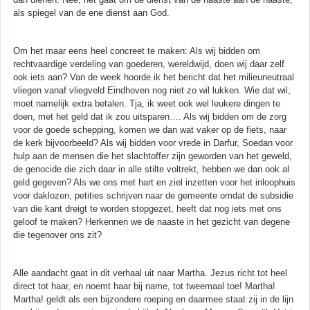
als spiegel van de ene dienst aan God.
Om het maar eens heel concreet te maken: Als wij bidden om
rechtvaardige verdeling van goederen, wereldwijd, doen wij daar zelf
ook iets aan? Van de week hoorde ik het bericht dat het milieuneutraal
vliegen vanaf vliegveld Eindhoven nog niet zo wil lukken. Wie dat wil,
moet namelijk extra betalen. Tja, ik weet ook wel leukere dingen te
doen, met het geld dat ik zou uitsparen…. Als wij bidden om de zorg
voor de goede schepping, komen we dan wat vaker op de fiets, naar
de kerk bijvoorbeeld? Als wij bidden voor vrede in Darfur, Soedan voor
hulp aan de mensen die het slachtoffer zijn geworden van het geweld,
de genocide die zich daar in alle stilte voltrekt, hebben we dan ook al
geld gegeven? Als we ons met hart en ziel inzetten voor het inloophuis
voor daklozen, petities schrijven naar de gemeente omdat de subsidie
van die kant dreigt te worden stopgezet, heeft dat nog iets met ons
geloof te maken? Herkennen we de naaste in het gezicht van degene
die tegenover ons zit?
Alle aandacht gaat in dit verhaal uit naar Martha. Jezus richt tot heel
direct tot haar, en noemt haar bij name, tot tweemaal toe! Martha!
Martha! geldt als een bijzondere roeping en daarmee staat zij in de lijn