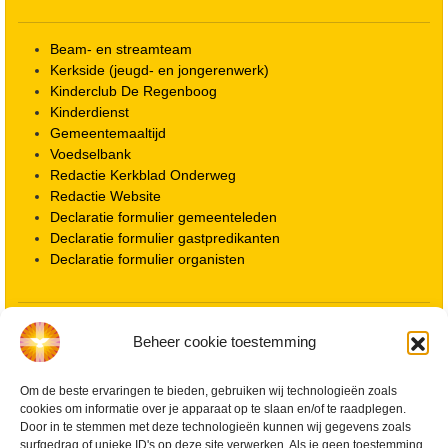
Beam- en streamteam
Kerkside (jeugd- en jongerenwerk)
Kinderclub De Regenboog
Kinderdienst
Gemeentemaaltijd
Voedselbank
Redactie Kerkblad Onderweg
Redactie Website
Declaratie formulier gemeenteleden
Declaratie formulier gastpredikanten
Declaratie formulier organisten
Locatie kerk
Beheer cookie toestemming
ANBI informatie PGWD
ANBI informatie Diaconie
Om de beste ervaringen te bieden, gebruiken wij technologieën zoals
Vrienden van de Grote Kerk
cookies om informatie over je apparaat op te slaan en/of te raadplegen.
Info Kerkelijke gebouwen / koster
Door in te stemmen met deze technologieën kunnen wij gegevens zoals
Redactiestatuut voor kerkblad en website
surfgedrag of unieke ID's op deze site verwerken. Als je geen toestemming