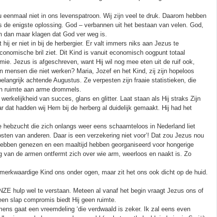
 eenmaal niet in ons levenspatroon. Wij zijn veel te druk. Daarom hebben
 is de enigste oplossing. God – verbannen uit het bestaan van velen. God,
n dan maar klagen dat God ver weg is.
ij er niet in bij de herbergier. Er valt immers niks aan Jezus te
economische bril ziet. Dit Kind is vanuit economisch oogpunt totaal
ie. Jezus is afgeschreven, want Hij wil nog mee eten uit de ruif ook,
aan mensen die niet werken? Maria, Jozef en het Kind, zij zijn hopeloos
belangrijk achtende Augustus. Ze verpesten zijn fraaie statistieken, die
en ruimte aan arme drommels.
werkelijkheid van succes, glans en glitter. Laat staan als Hij straks Zijn
 dat hadden wij Hem bij de herberg al duidelijk gemaakt. Hij had het
e hebzucht die zich onlangs weer eens schaamteloos in Nederland liet
sten van anderen. Daar is een verzekering niet voor’! Dat zou Jezus nou
 hebben genezen en een maaltijd hebben georganiseerd voor hongerige
g van de armen ontfermt zich over wie arm, weerloos en naakt is. Zo
t merkwaardige Kind ons onder ogen, maar zit het ons ook dicht op de huid.
ZE hulp wel te verstaan. Meteen al vanaf het begin vraagt Jezus ons of
r een slap compromis biedt Hij geen ruimte.
mens gaat een vreemdeling ‘die verdwaald is zeker. Ik zal eens even