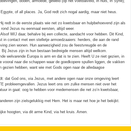
rdbevingen, doden, armoede, geweld (op het voetbalveld, in huis, in Syrië);
 Egypte, of all places. Ja, God redt zich nogal aardig, maar niet heus.
j redt in de eerste plaats wie net zo kwetsbaar en hulpbehoevend zijn als
 rond Jezus nu eenmaal eersten, altijd weer.
. Alsof WIJ daar, behalve bij een collecte, aandacht voor hebben. Dit Kind,
t in contact met een stelletje armoedzaaiers: herders, die aan de rand
geving zien wonen. Hun aanwezigheid zou de feestvreugde en de
m. Bij Jezus zijn in hun bestaan bedreigde mensen altijd welkom.
e welvarende Europa is arm en dat is te zien. Heeft U ze niet gezien, in
ze vooral naar die schappen waar de goedkopere spullen liggen, de vakken
en gezien hebben, want wie met Gods ogen naar de alledaagse
 redt: dat God ons, via Jezus, met andere ogen naar onze omgeving leert
E probleemgevallen. Jezus leert ons om zulke mensen niet over het
natuur in gaat: oog te hebben voor medemensen die net zo’n kwetsbaar,
eren zijn zielsgelukkig met Hem. Het is maar net hoe je het bekijkt.
ijke hoogten, via dit arme Kind, via het kruis. Amen.