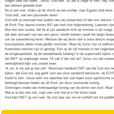
vragen naar zijn naam’. Jezus, God redt. Ja, dat is nogal te zien, zeg. Aa
een lekkere geredde boel.
Nu in een stal; straks op de vlucht op een ezeltje, naar Egypte nota bene.
‘God redt’, wat een passende naam!
God redt nu eenmaal heel anders dan wij verwachten of dan ons uitkomt. Hi
dit Kind. Pas daarna komen WIJ aan bod voor hulpverlening. Laatsten zijn
Wat een rare snuiter, dat hij al zijn aandacht richt op mensen in de marge
dat deel uitmaakt van een arm gezin, treedt meteen vanaf het begin bewus
van de samenleving leven. Mensen die wij liever niet in onze directe om
huizenprijzen alleen maar pijnlijk verstoren. Maar bij Jezus zijn zij welko
Kwetsbare mensen zijn er genoeg. Een op de vijf mensen in het zogenaamd
de kringloopwinkel, bij de tweedehands kleding? In de supermarkt kijken 
die NIET op ooghoogte staan. Of valt U dat niet op? Jezus zou dat mete
werkelijkheid kijkt ziet zoveel meer.
‘Ik zie, ik zie wat jij niet ziet’. Misschien betekent DAT wel dat God ons
kijken, dat God ons oog geeft voor wie onze aandacht behoeven, de ECHT
hoofd te zien. Jezus leert ons daarmee iets wat tegen onze egoïstische 
bedreigd bestaan leiden als dit Kind, als deze vermomde koning.
Sommigen vinden die merkwaardige koning van de armen een ezel. Maar and
Wat je al dan niet ziet, zegt veel over hoe je in het leven staat.
God kijkt NIET op ons neer. Hij ziet naar ons om en verheft ons tot goddel