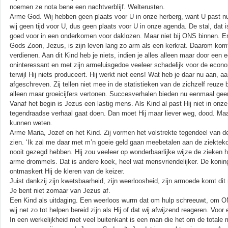
noemen ze nota bene een nachtverblijf. Welterusten.
Arme God. Wij hebben geen plaats voor U in onze herberg, want U past nu
wij geen tijd voor U, dus geen plaats voor U in onze agenda. De stal, dat
goed voor in een onderkomen voor daklozen. Maar niet bij ONS binnen. E
Gods Zoon, Jezus, is zijn leven lang zo arm als een kerkrat. Daarom komt h
verdienen. Aan dit Kind heb je niets, indien je alles alleen maar door een 
oninteressant en met zijn armeluisgedoe veeleer schadelijk voor de econom
terwijl Hij niets produceert. Hij werkt niet eens! Wat heb je daar nu aan, 
afgeschreven. Zij tellen niet mee in de statistieken van de zichzelf reuze 
alleen maar groeicijfers vertonen. Succesverhalen bieden nu eenmaal ge
Vanaf het begin is Jezus een lastig mens. Als Kind al past Hij niet in onze 
tegendraadse verhaal gaat doen. Dan moet Hij maar liever weg, dood. Maar
kunnen weten.
Arme Maria, Jozef en het Kind. Zij vormen het volstrekte tegendeel van d
zien. ‘Ik zal me daar met m’n goeie geld gaan meebetalen aan de ziekteko
nooit gezegd hebben. Hij zou veeleer op wonderbaarlijke wijze de zieken
arme drommels. Dat is andere koek, heel wat mensvriendelijker. De konin
ontmaskert Hij de kleren van de keizer.
Juist dankzij zijn kwetsbaarheid, zijn weerloosheid, zijn armoede komt di
Je bent niet zomaar van Jezus af.
Een Kind als uitdaging. Een weerloos wurm dat om hulp schreeuwt, om ON
wij net zo tot helpen bereid zijn als Hij of dat wij afwijzend reageren. Voo
In een werkelijkheid met veel buitenkant is een man die het om de totale 