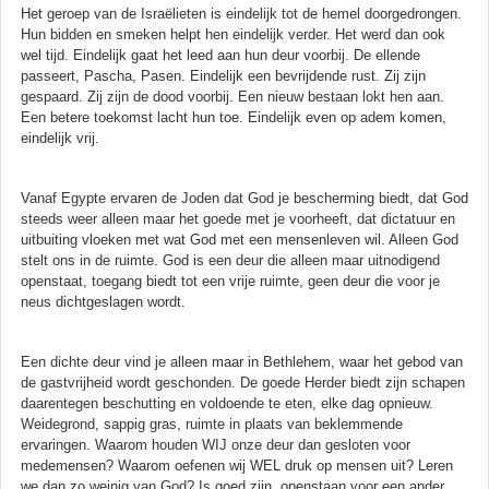
Het geroep van de Israëlieten is eindelijk tot de hemel doorgedrongen.
Hun bidden en smeken helpt hen eindelijk verder. Het werd dan ook
wel tijd. Eindelijk gaat het leed aan hun deur voorbij. De ellende
passeert, Pascha, Pasen. Eindelijk een bevrijdende rust. Zij zijn
gespaard. Zij zijn de dood voorbij. Een nieuw bestaan lokt hen aan.
Een betere toekomst lacht hun toe. Eindelijk even op adem komen,
eindelijk vrij.
Vanaf Egypte ervaren de Joden dat God je bescherming biedt, dat God
steeds weer alleen maar het goede met je voorheeft, dat dictatuur en
uitbuiting vloeken met wat God met een mensenleven wil. Alleen God
stelt ons in de ruimte. God is een deur die alleen maar uitnodigend
openstaat, toegang biedt tot een vrije ruimte, geen deur die voor je
neus dichtgeslagen wordt.
Een dichte deur vind je alleen maar in Bethlehem, waar het gebod van
de gastvrijheid wordt geschonden. De goede Herder biedt zijn schapen
daarentegen beschutting en voldoende te eten, elke dag opnieuw.
Weidegrond, sappig gras, ruimte in plaats van beklemmende
ervaringen. Waarom houden WIJ onze deur dan gesloten voor
medemensen? Waarom oefenen wij WEL druk op mensen uit? Leren
we dan zo weinig van God? Is goed zijn, openstaan voor een ander,