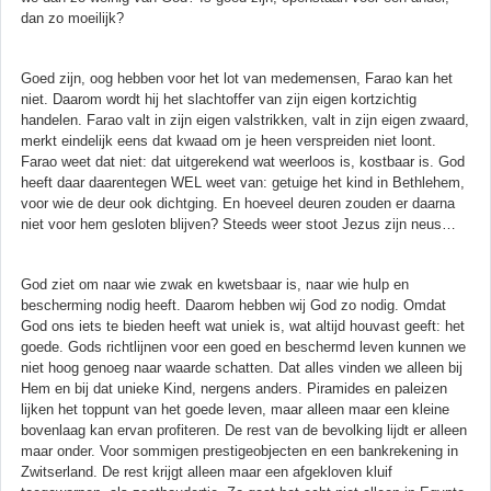
dan zo moeilijk?
Goed zijn, oog hebben voor het lot van medemensen, Farao kan het
niet. Daarom wordt hij het slachtoffer van zijn eigen kortzichtig
handelen. Farao valt in zijn eigen valstrikken, valt in zijn eigen zwaard,
merkt eindelijk eens dat kwaad om je heen verspreiden niet loont.
Farao weet dat niet: dat uitgerekend wat weerloos is, kostbaar is. God
heeft daar daarentegen WEL weet van: getuige het kind in Bethlehem,
voor wie de deur ook dichtging. En hoeveel deuren zouden er daarna
niet voor hem gesloten blijven? Steeds weer stoot Jezus zijn neus…
God ziet om naar wie zwak en kwetsbaar is, naar wie hulp en
bescherming nodig heeft. Daarom hebben wij God zo nodig. Omdat
God ons iets te bieden heeft wat uniek is, wat altijd houvast geeft: het
goede. Gods richtlijnen voor een goed en beschermd leven kunnen we
niet hoog genoeg naar waarde schatten. Dat alles vinden we alleen bij
Hem en bij dat unieke Kind, nergens anders. Piramides en paleizen
lijken het toppunt van het goede leven, maar alleen maar een kleine
bovenlaag kan ervan profiteren. De rest van de bevolking lijdt er alleen
maar onder. Voor sommigen prestigeobjecten en een bankrekening in
Zwitserland. De rest krijgt alleen maar een afgekloven kluif