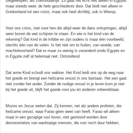
toegeworpen, als zoethoudertje. Zo gaat het echt niet alleen in Egypte,
maar steeds weer, de hele geschiedenis door. Dat leidt niet alleen in
Griekenland tot een crisis, maar ook heel dichtbij, ook in Weesp.
Voor ons crisis, niet voor hen die altijd weer de dans ontspringen, altijd
weer boven de wet schijnen te staan. En wie is het kind van de
rekening? Dat kind in de kribbe en zijn ouders is maar één voorbeeld,
slechts één van de velen. Is het niet om te huilen, van woede, van
machteloosheid? Dat er maar zo weinig is veranderd sinds Egypte en
in Egypte zelf al helemaal niet. Ontstellend.
Dat arme Kind schudt ons wakker. Het Kind leidt ons op de weg naar
het goede en brengt een heilzame onrust in ons bestaan. Het een gaat
niet zonder het ander. Zonder de nodige onrust in je leven kom je niet
bij het goede uit, blijft het goede voor jou èn anderen onbereikbaar.
Mozes en Jezus weten dat. Zij kennen, net als andere profeten, die
heilzame onrust, waar Farao geen weet van heeft. Farao wil alleen
maar in een gezapige rust leven, niet gestoord worden door
demonstraties van wanhopige mensen, die rust noch duur hebben.