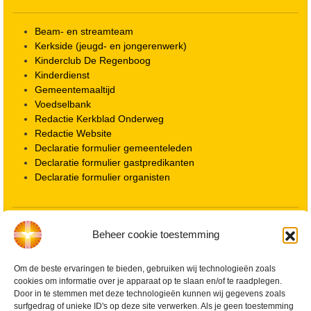
Beam- en streamteam
Kerkside (jeugd- en jongerenwerk)
Kinderclub De Regenboog
Kinderdienst
Gemeentemaaltijd
Voedselbank
Redactie Kerkblad Onderweg
Redactie Website
Declaratie formulier gemeenteleden
Declaratie formulier gastpredikanten
Declaratie formulier organisten
Locatie kerk
Beheer cookie toestemming
ANBI informatie PGWD
ANBI informatie Diaconie
Om de beste ervaringen te bieden, gebruiken wij technologieën zoals
Vrienden van de Grote Kerk
cookies om informatie over je apparaat op te slaan en/of te raadplegen.
Info Kerkelijke gebouwen / koster
Door in te stemmen met deze technologieën kunnen wij gegevens zoals
Redactiestatuut voor kerkblad en website
surfgedrag of unieke ID's op deze site verwerken. Als je geen toestemming