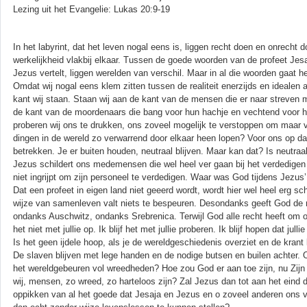
Lezing uit het Evangelie: Lukas 20:9-19
In het labyrint, dat het leven nogal eens is, liggen recht doen en onrecht 
werkelijkheid vlakbij elkaar. Tussen de goede woorden van de profeet Jesa
Jezus vertelt, liggen werelden van verschil. Maar in al die woorden gaat h
Omdat wij nogal eens klem zitten tussen de realiteit enerzijds en idealen
kant wij staan. Staan wij aan de kant van de mensen die er naar streven 
de kant van de moordenaars die bang voor hun hachje en vechtend voor h
proberen wij ons te drukken, ons zoveel mogelijk te verstoppen om maar 
dingen in de wereld zo verwarrend door elkaar heen lopen? Voor ons op da
betrekken. Je er buiten houden, neutraal blijven. Maar kan dat? Is neutraal 
Jezus schildert ons medemensen die wel heel ver gaan bij het verdedigen va
niet ingrijpt om zijn personeel te verdedigen. Waar was God tijdens Jezus
Dat een profeet in eigen land niet geeerd wordt, wordt hier wel heel erg 
wijze van samenleven valt niets te bespeuren. Desondanks geeft God de 
ondanks Auschwitz, ondanks Srebrenica. Terwijl God alle recht heeft om o
het niet met jullie op. Ik blijf het met jullie proberen. Ik blijf hopen dat 
Is het geen ijdele hoop, als je de wereldgeschiedenis overziet en de krant 
De slaven blijven met lege handen en de nodige butsen en builen achter.
het wereldgebeuren vol wreedheden? Hoe zou God er aan toe zijn, nu Zijn
wij, mensen, zo wreed, zo harteloos zijn? Zal Jezus dan tot aan het eind de
oppikken van al het goede dat Jesaja en Jezus en o zoveel anderen ons 