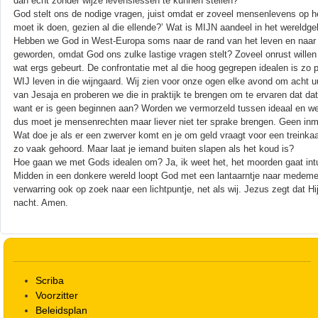
dan echt zonder wijze levenslessen te kunnen stellen?
God stelt ons de nodige vragen, juist omdat er zoveel mensenlevens op he
moet ik doen, gezien al die ellende?’ Wat is MIJN aandeel in het wereld
Hebben we God in West-Europa soms naar de rand van het leven en naar d
geworden, omdat God ons zulke lastige vragen stelt? Zoveel onrust willen 
wat ergs gebeurt. De confrontatie met al die hoog gegrepen idealen is zo pi
WIJ leven in die wijngaard. Wij zien voor onze ogen elke avond om acht u
van Jesaja en proberen we die in praktijk te brengen om te ervaren dat dat
want er is geen beginnen aan? Worden we vermorzeld tussen ideaal en werkel
dus moet je mensenrechten maar liever niet ter sprake brengen. Geen in
Wat doe je als er een zwerver komt en je om geld vraagt voor een treinkaar
zo vaak gehoord. Maar laat je iemand buiten slapen als het koud is?
Hoe gaan we met Gods idealen om? Ja, ik weet het, het moorden gaat i
Midden in een donkere wereld loopt God met een lantaarntje naar medemen
verwarring ook op zoek naar een lichtpuntje, net als wij. Jezus zegt dat 
nacht. Amen.
Scriba
Voorzitter
Beleidsplan