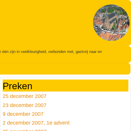
én zijn in veelkleurigheid, verbonden met, gastvrij naar en
Preken
25 december 2007
23 december 2007
9 december 2007
2 december 2007, 1e advent