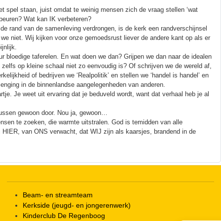
t spel staan, juist omdat te weinig mensen zich de vraag stellen ‘wat
gebeuren? Wat kan IK verbeteren?
e rand van de samenleving verdrongen, is de kerk een randverschijnsel
we niet. Wij kijken voor onze gemoedsrust liever de andere kant op als er
jnlijk.
ur bloedige taferelen. En wat doen we dan? Grijpen we dan naar de idealen
 zelfs op kleine schaal niet zo eenvoudig is? Of schrijven we de wereld af,
ijkheid of bedrijven we ‘Realpolitik’ en stellen we ‘handel is handel’ en
menging in de binnenlandse aangelegenheden van anderen.
tje. Je weet uit ervaring dat je beduveld wordt, want dat verhaal heb je al
ntussen gewoon door. Nou ja, gewoon…
sen te zoeken, die warmte uitstralen. God is temidden van alle
Hij HIER, van ONS verwacht, dat WIJ zijn als kaarsjes, brandend in de
Beam- en streamteam
Kerkside (jeugd- en jongerenwerk)
Kinderclub De Regenboog