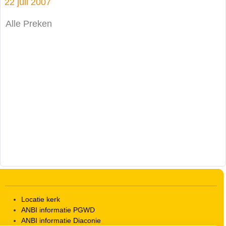
22 juli 2007
Alle Preken
Locatie kerk
ANBI informatie PGWD
ANBI informatie Diaconie