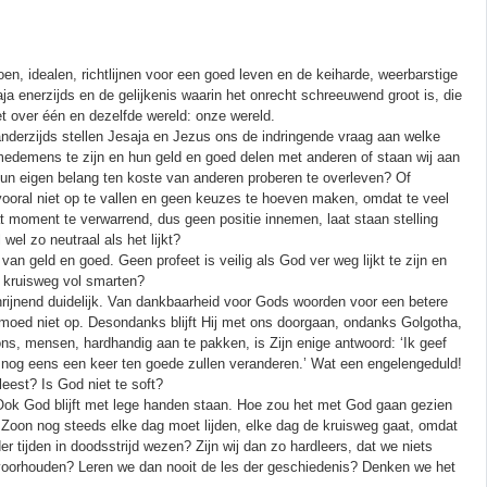
doen, idealen, richtlijnen voor een goed leven en de keiharde, weerbarstige
ja enerzijds en de gelijkenis waarin het onrecht schreeuwend groot is, die
et over één en dezelfde wereld: onze wereld.
 anderzijds stellen Jesaja en Jezus ons de indringende vraag aan welke
medemens te zijn en hun geld en goed delen met anderen of staan wij aan
un eigen belang ten koste van anderen proberen te overleven? Of
vooral niet op te vallen en geen keuzes te hoeven maken, omdat te veel
t moment te verwarrend, dus geen positie innemen, laat staan stelling
wel zo neutraal als het lijkt?
n geld en goed. Geen profeet is veilig als God ver weg lijkt te zijn en
’ kruisweg vol smarten?
schrijnend duidelijk. Van dankbaarheid voor Gods woorden voor een betere
moed niet op. Desondanks blijft Hij met ons doorgaan, ondanks Golgotha,
ns, mensen, hardhandig aan te pakken, is Zijn enige antwoord: ‘Ik geef
jullie nog eens een keer ten goede zullen veranderen.’ Wat een engelengeduld!
leest? Is God niet te soft?
 Ook God blijft met lege handen staan. Hoe zou het met God gaan gezien
 Zoon nog steeds elke dag moet lijden, elke dag de kruisweg gaat, omdat
r tijden in doodsstrijd wezen? Zijn wij dan zo hardleers, dat we niets
voorhouden? Leren we dan nooit de les der geschiedenis? Denken we het