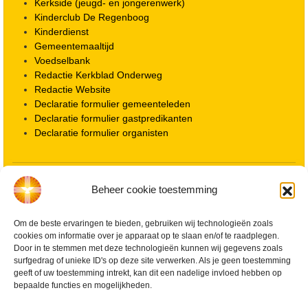
Kerkside (jeugd- en jongerenwerk)
Kinderclub De Regenboog
Kinderdienst
Gemeentemaaltijd
Voedselbank
Redactie Kerkblad Onderweg
Redactie Website
Declaratie formulier gemeenteleden
Declaratie formulier gastpredikanten
Declaratie formulier organisten
Locatie kerk
Beheer cookie toestemming
ANBI informatie PGWD
ANBI informatie Diaconie
Om de beste ervaringen te bieden, gebruiken wij technologieën zoals
Vrienden van de Grote Kerk
cookies om informatie over je apparaat op te slaan en/of te raadplegen.
Info Kerkelijke gebouwen / koster
Door in te stemmen met deze technologieën kunnen wij gegevens zoals
Redactiestatuut voor kerkblad en website
surfgedrag of unieke ID's op deze site verwerken. Als je geen toestemming
Beleid Veilige Kerk en gedragscode
geeft of uw toestemming intrekt, kan dit een nadelige invloed hebben op
Privacy
bepaalde functies en mogelijkheden.
Streaming Protocol