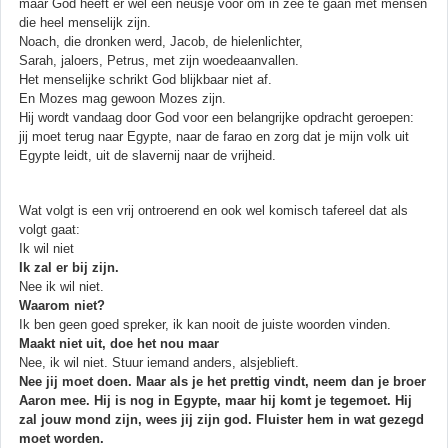
maar God heeft er wel een neusje voor om in zee te gaan met mensen
die heel menselijk zijn.
Noach, die dronken werd, Jacob, de hielenlichter,
Sarah, jaloers, Petrus, met zijn woedeaanvallen.
Het menselijke schrikt God blijkbaar niet af.
En Mozes mag gewoon Mozes zijn.
Hij wordt vandaag door God voor een belangrijke opdracht geroepen:
jij moet terug naar Egypte, naar de farao en zorg dat je mijn volk uit
Egypte leidt, uit de slavernij naar de vrijheid.
Wat volgt is een vrij ontroerend en ook wel komisch tafereel dat als
volgt gaat:
Ik wil niet
Ik zal er bij zijn.
Nee ik wil niet.
Waarom niet?
Ik ben geen goed spreker, ik kan nooit de juiste woorden vinden.
Maakt niet uit, doe het nou maar
Nee, ik wil niet. Stuur iemand anders, alsjeblieft.
Nee jij moet doen. Maar als je het prettig vindt, neem dan je broer
Aaron mee. Hij is nog in Egypte, maar hij komt je tegemoet. Hij
zal jouw mond zijn, wees jij zijn god. Fluister hem in wat gezegd
moet worden.