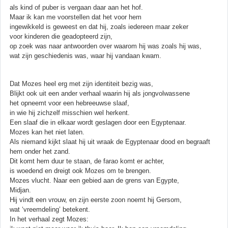
als kind of puber is vergaan daar aan het hof.
Maar ik kan me voorstellen dat het voor hem
ingewikkeld is geweest en dat hij, zoals iedereen maar zeker
voor kinderen die geadopteerd zijn,
op zoek was naar antwoorden over waarom hij was zoals hij was,
wat zijn geschiedenis was, waar hij vandaan kwam.
Dat Mozes heel erg met zijn identiteit bezig was,
Blijkt ook uit een ander verhaal waarin hij als jongvolwassene
het opneemt voor een hebreeuwse slaaf,
in wie hij zichzelf misschien wel herkent.
Een slaaf die in elkaar wordt geslagen door een Egyptenaar.
Mozes kan het niet laten.
Als niemand kijkt slaat hij uit wraak de Egyptenaar dood en begraaft
hem onder het zand.
Dit komt hem duur te staan, de farao komt er achter,
is woedend en dreigt ook Mozes om te brengen.
Mozes vlucht. Naar een gebied aan de grens van Egypte,
Midjan.
Hij vindt een vrouw, en zijn eerste zoon noemt hij Gersom,
wat ‘vreemdeling’ betekent.
In het verhaal zegt Mozes: