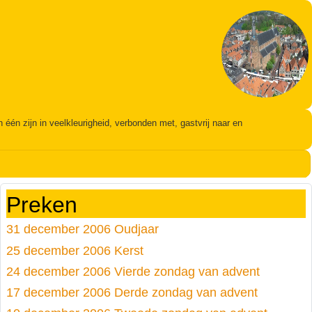
én zijn in veelkleurigheid, verbonden met, gastvrij naar en
Preken
31 december 2006 Oudjaar
25 december 2006 Kerst
24 december 2006 Vierde zondag van advent
17 december 2006 Derde zondag van advent