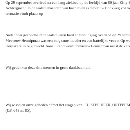
Op 29 september overleed na een lang ziekbed op de leeftijd van 86 jaar Kitty
Achtergracht. In de laatste maanden van haar leven is mevrouw Bockweg vol t
crematie vindt plaats op
Nadat haar gezondheid de laatste jaren hard achteruit ging overleed op 29 sept
Mevrouw Hennipman was een zorgzame moeder en een hartelijke vrouw. Op woen
Dorpskerk in Nigtevecht. Aansluitend wordt mevrouw Hennipman naast de ker
Wij gedenken deze drie mensen in grote dankbaarheid.
Wij wisselen onze gebeden af met het zingen van: LUISTER HEER, ONTFE
(
DB
, 648 nr. 85).