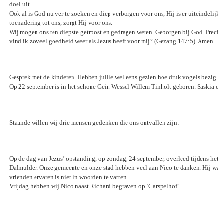
doel uit.
Ook al is God nu ver te zoeken en diep verborgen voor ons, Hij is er uiteindelijk
toenadering tot ons, zorgt Hij voor ons.
Wij mogen ons ten diepste getroost en gedragen weten. Geborgen bij God. Preci
vind ik zoveel goedheid weer als Jezus heeft voor mij? (Gezang 147:5). Amen.
Gesprek met de kinderen. Hebben jullie wel eens gezien hoe druk vogels bezig 
Op 22 september is in het schone Gein Wessel Willem Tinholt geboren. Saskia e
Staande willen wij drie mensen gedenken die ons ontvallen zijn:
Op de dag van Jezus’ opstanding, op zondag, 24 september, overleed tijdens het 
Dalmulder. Onze gemeente en onze stad hebben veel aan Nico te danken. Hij was
vrienden ervaren is niet in woorden te vatten.
Vrijdag hebben wij Nico naast Richard begraven op ‘Carspelhof’.