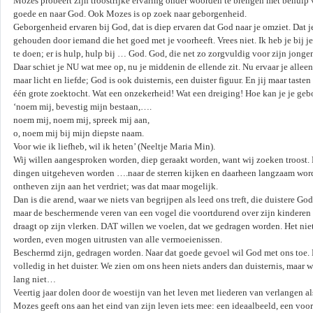
Mozes probeert zijn troostrijke ervaring onder woorden te brengen met behulp va
goede en naar God. Ook Mozes is op zoek naar geborgenheid.
Geborgenheid ervaren bij God, dat is diep ervaren dat God naar je omziet. Dat j
gehouden door iemand die het goed met je voorheeft. Vrees niet. Ik heb je bij je
te doen; er is hulp, hulp bij … God. God, die net zo zorgvuldig voor zijn jongen
Daar schiet je NU wat mee op, nu je middenin de ellende zit. Nu ervaar je alleen
maar licht en liefde; God is ook duisternis, een duister figuur. En jij maar tasten
één grote zoektocht. Wat een onzekerheid! Wat een dreiging! Hoe kan je je ge
‘noem mij, bevestig mijn bestaan,….
noem mij, noem mij, spreek mij aan,
o, noem mij bij mijn diepste naam.
Voor wie ik liefheb, wil ik heten’ (Neeltje Maria Min).
Wij willen aangesproken worden, diep geraakt worden, want wij zoeken troost. 
dingen uitgeheven worden ….naar de sterren kijken en daarheen langzaam word
ontheven zijn aan het verdriet; was dat maar mogelijk.
Dan is die arend, waar we niets van begrijpen als leed ons treft, die duistere Go
maar de beschermende veren van een vogel die voortdurend over zijn kinderen w
draagt op zijn vlerken. DAT willen we voelen, dat we gedragen worden. Het nie
worden, even mogen uitrusten van alle vermoeienissen.
Beschermd zijn, gedragen worden. Naar dat goede gevoel wil God met ons toe. E
volledig in het duister. We zien om ons heen niets anders dan duisternis, maar w
lang niet…
Veertig jaar dolen door de woestijn van het leven met liederen van verlangen a
Mozes geeft ons aan het eind van zijn leven iets mee: een ideaalbeeld, een voor