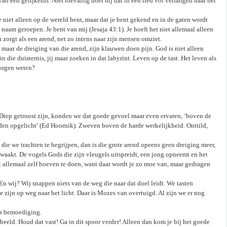
n een gelijkenis. Niet toevallig doet hij dat in een lied vol verlangen naar het
e niet alleen op de wereld bent, maar dat je bent gekend en in de gaten wordt
 naam geroepen. Je bent van mij (Jesaja 43:1). Je hoeft het niet allemaal alleen
 zorgt als een arend, net zo intens naar zijn mensen omziet.
 maar de dreiging van die arend, zijn klauwen doen pijn. God is niet alleen
 in die duisternis, jij maar zoeken in dat labyrint. Leven op de tast. Het leven als
borgen weten?
Diep getroost zijn, konden we dat goede gevoel maar even ervaren, ‘boven de
en opgelicht’ (Ed Hoornik). Zweven boven de harde werkelijkheid. Onttild,
d die we trachten te begrijpen, dan is die grote arend opeens geen dreiging meer,
aakt. De vogels Gods die zijn vleugels uitspreidt, een jong opneemt en het
t allemaal zelf hoeven te doen, want daar wordt je zo moe van, maar gedragen
n wij? Wij snappen niets van de weg die naar dat doel leidt. We tasten
e zijn op weg naar het licht. Daar is Mozes van overtuigd. Al zijn we er nog
ls bemoediging.
beeld. Houd dat vast! Ga in dit spoor verder! Alleen dan kom je bij het goede