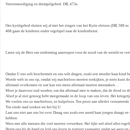
Verootmoediging en drempelgebed:
DB
, 473a
Ons kyriëgebed sluiten wij af met het zingen van het Kyrie eleison (
DB
, 588 nr
408 gaan de kinderen onder orgelspel naar de kinderdienst.
Laten wij de Heer om ontferming aanroepen voor de nood van de wereld en verv
Omdat U ons wilt beschermen en ons wilt dragen, zoals een moeder haar kind b
Woede welt in ons op, omdat wij machteloos moeten toekijken, je niets kunt doen
allemaal overkomen en wat kan een mens allemaal moeten meemaken…
Moet je daarvoor oud worden, om dat allemaal mee te maken, dat de dood zo dic
Alsof je al niet genoeg hebt meegemaakt in de loop van ons leven. Het kringet
We voelen ons zo machteloos, zo hulpeloos. Ten prooi aan allerlei verwarrende
Ten einde raad zoeken we het bij U.
Laat ons niet aan ons lot over. Draag ons zoals een arend haar jongen draagt e
hebben.
Wees met alle mensen die veel moeten verwerken. Het lijkt wel alsof alles tegeli
Neem ons bij de hand en leid ons leven in rustiger vaarwater, opdat we weer 