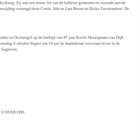
 Bockweg. Zij was een trouw lid van de lutherse gemeente en woonde aan de
oewijding verzorgd door Corrie, Ada en Lars Boom en Dicky Grootendorst. De
ember in Oversingel op de leeftijd van 87 jaar Roelie Hennipman-van Dijk.
sdag 4 oktober begint om 14 uur de dankdienst voor haar leven in de
k begraven.
RM U OVER ONS