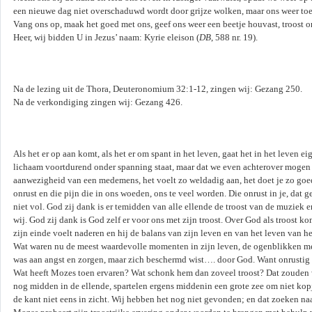
een nieuwe dag niet overschaduwd wordt door grijze wolken, maar ons weer toe
Vang ons op, maak het goed met ons, geef ons weer een beetje houvast, troost o
Heer, wij bidden U in Jezus’ naam: Kyrie eleison (
DB
, 588 nr. 19).
Na de lezing uit de Thora, Deuteronomium 32:1-12, zingen wij: Gezang 250.
Na de verkondiging zingen wij: Gezang 426.
Als het er op aan komt, als het er om spant in het leven, gaat het in het leven 
lichaam voortdurend onder spanning staat, maar dat we even achterover mogen 
aanwezigheid van een medemens, het voelt zo weldadig aan, het doet je zo goed,
onrust en die pijn die in ons woeden, ons te veel worden. Die onrust in je, dat
niet vol. God zij dank is er temidden van alle ellende de troost van de muziek en
wij. God zij dank is God zelf er voor ons met zijn troost. Over God als troost k
zijn einde voelt naderen en hij de balans van zijn leven en van het leven van 
Wat waren nu de meest waardevolle momenten in zijn leven, de ogenblikken met
was aan angst en zorgen, maar zich beschermd wist…. door God. Want onrustig is 
Wat heeft Mozes toen ervaren? Wat schonk hem dan zoveel troost? Dat zouden wi
nog midden in de ellende, spartelen ergens middenin een grote zee om niet kopj
de kant niet eens in zicht. Wij hebben het nog niet gevonden; en dat zoeken na