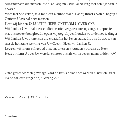
bijzonder aan die mensen, die al zo lang ziek zijn, al zo lang met een tijdbom 
ervaren.
Wees met wie vertwijfeld rond een ziekbed staan. Dat zij troost ervaren, begri
Ontferm U over al deze mensen.
Heer, wij bidden U: LUISTER HEER, ONTFERM U OVER ONS.
Wij danken U voor al mensen die ons niet vergeten, ons opvangen, er precies o
wat ons zozeer bezighoudt, opdat wij oog blijven houden voor de mooie dingen
Wij danken U voor mensen die creatief in het leven staan, die ons de troost va
met de heilzame werking van Uw Geest. Heer, wij danken U.
Leggen wij in ons stil gebed onze moeiten en vreugden voor aan de Heer.
Heer, ontferm U over Uw wereld, en hoor ons als wij in Jezus’ naam bidden: OV.
Onze gaven worden gevraagd voor de kerk en voor het werk van kerk en Israël.
Na de collecte zingen wij: Gezang 223
Zegen Amen (
DB
, 712 nr.125)
Orgelspel