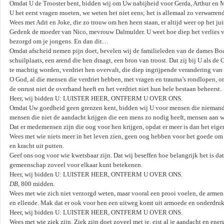
Omdat U de Trooster bent, bidden wij om Uw nabijheid voor Gerda, Arthur en M
U het eerst vragen moeten, we weten het niet eens; het is allemaal zo verwarren
Wees met Adri en Joke, die zo trouw om hen heen staan, er altijd weer op het j
Gedenk de moeder van Nico, mevrouw Dalmulder. U weet hoe diep het verlies van 
bezorgd om je jongens. En dan dit…
Omdat afscheid nemen pijn doet, bevelen wij de familieleden van de dames B
schuilplaats, een arend die hen draagt, een bron van troost. Dat zij bij U als 
te machtig worden, verdriet hen overvalt, die diep ingrijpende verandering va
O God, al die mensen die verdriet hebben, met vragen en trauma’s rondlopen, omd
de onrust niet de overhand heeft en het verdriet niet hun hele bestaan beheerst.
Heer, wij bidden U: LUISTER HEER, ONTFERM U OVER ONS.
Omdat Uw goedheid geen grenzen kent, bidden wij U voor mensen die niemand
mensen die niet de aandacht krijgen die een mens zo nodig heeft, mensen aan w
Dat er medemensen zijn die oog voor hen krijgen, opdat er meer is dan het eige
Wees met wie niets meer in het leven zien, geen oog hebben voor het goede om 
en kracht uit putten.
Geef ons oog voor wie kwetsbaar zijn. Dat wij beseffen hoe belangrijk het is dat
gemeenschap zoveel voor elkaar kunt betekenen.
Heer, wij bidden U: LUISTER HEER, ONTFERM U OVER ONS.
DB
, 800 midden.
Wees met wie zich niet verzorgd weten, maar vooral een prooi voelen, de arme
en ellende. Mak dat er ook voor hen een uitweg komt uit armoede en onderdr
Heer, wij bidden U: LUISTER HEER, ONTFERM U OVER ONS.
Wees met wie ziek zijn. Ziek zijn doet zoveel met je, eist al je aandacht en ene