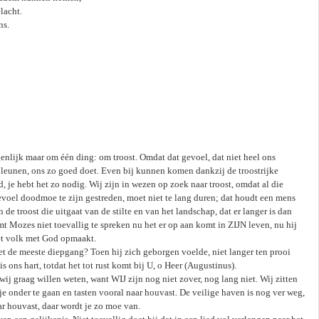
lacht.
ns.
eigenlijk maar om één ding: om troost. Omdat dat gevoel, dat niet heel ons
leunen, ons zo goed doet. Even bij kunnen komen dankzij de troostrijke
 je hebt het zo nodig. Wij zijn in wezen op zoek naar troost, omdat al die
 gevoel doodmoe te zijn gestreden, moet niet te lang duren; dat houdt een mens
 de troost die uitgaat van de stilte en van het landschap, dat er langer is dan
omt Mozes niet toevallig te spreken nu het er op aan komt in ZIJN leven, nu hij
het volk met God opmaakt.
 de meeste diepgang? Toen hij zich geborgen voelde, niet langer ten prooi
ons hart, totdat het tot rust komt bij U, o Heer (Augustinus).
j graag willen weten, want WIJ zijn nog niet zover, nog lang niet. Wij zitten
e onder te gaan en tasten vooral naar houvast. De veilige haven is nog ver weg,
ar houvast, daar wordt je zo moe van.