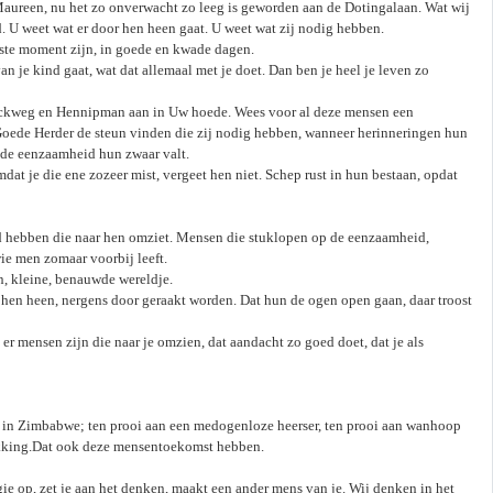
aureen, nu het zo onverwacht zo leeg is geworden aan de Dotingalaan. Wat wij
d. U weet wat er door hen heen gaat. U weet wat zij nodig hebben.
uiste moment zijn, in goede en kwade dagen.
je kind gaat, wat dat allemaal met je doet. Dan ben je heel je leven zo
ockweg en Hennipman aan in Uw hoede. Wees voor al deze mensen een
de Goede Herder de steun vinden die zij nodig hebben, wanneer herinneringen hun
n de eenzaamheid hun zwaar valt.
at je die ene zozeer mist, vergeet hen niet. Schep rust in hun bestaan, opdat
 hebben die naar hen omziet. Mensen die stuklopen op de eenzaamheid,
ie men zomaar voorbij leeft.
n, kleine, benauwde wereldje.
hen heen, nergens door geraakt worden. Dat hun de ogen open gaan, daar troost
 er mensen zijn die naar je omzien, dat aandacht zo goed doet, dat je als
n in Zimbabwe; ten prooi aan een medogenloze heerser, ten prooi aan wanhoop
ukking.Dat ook deze mensentoekomst hebben.
rgie op, zet je aan het denken, maakt een ander mens van je. Wij denken in het