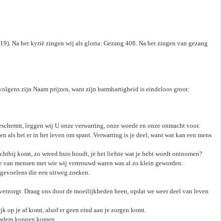
. 19). Na het kyrië zingen wij als gloria: Gezang 408. Na het zingen van gezang
olgens zijn Naam prijzen, want zijn barmhartigheid is eindeloos groot:
eschermt, leggen wij U onze verwarring, onze woede en onze onmacht voor.
 als het er in het leven om spant. Verwarring is je deel, want wat kan een mens
htbij komt, zo wreed huis houdt, je het liefste wat je hebt wordt ontnomen?
je van mensen met wie wij vertrouwd waren was al zo klein geworden.
 gevoelens die een uitweg zoeken.
n verzorgt. Draag ons door de moeilijkheden heen, opdat we weer deel van leven
jk op je af komt, alsof er geen eind aan je zorgen komt.
op adem kunnen komen,