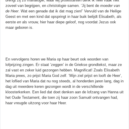
brengt zij zo
marialogie
, waar wij protestanten denk ik heel vaak niet
zoveel van begrijpen, en
christologie
samen. ‘Jij bent de
moeder van
de Heer
. Wat een genade dat ik dat mag zien!’ Vervuld van de Heilige
Geest en met een kind dat opspringt in haar buik belijdt Elisabeth, als
eerste
en
als vrouw, hier haar diepe geloof, nog voordat Jezus ook
maar geboren is.
En vervolgens horen we Maria op haar beurt ook woorden van
lofprijzing zingen. Er staat ‘zeggen’ in de Griekse grondtekst, maar ze
zal vast en zeker luid gezongen hebben. Magnificat! Zoals Elisabeth
Maria prees, zo prijst Maria God zelf. ‘Mijn ziel prijst en looft de Heer’,
het loflied van Maria dat nu nog steeds, al honderden jaren lang, dag in
dag uit meerdere keren gezongen wordt in de verschillende
kloosterkerken. Een lied dat doet denken aan de lofzang van Hanna uit
het Oude Testament, die toen zij haar zoon Samuël ontvangen had,
haar vreugde uitzong voor haar Heer.