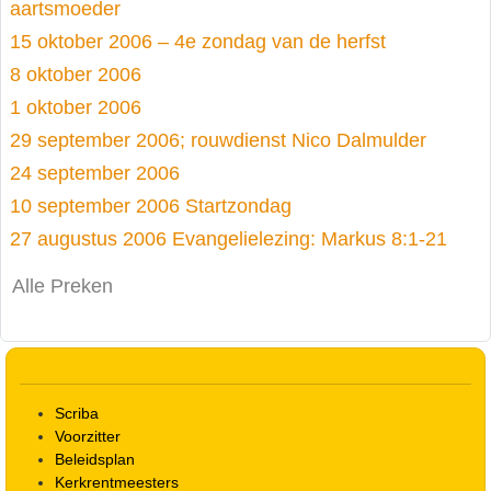
aartsmoeder
15 oktober 2006 – 4e zondag van de herfst
8 oktober 2006
1 oktober 2006
29 september 2006; rouwdienst Nico Dalmulder
24 september 2006
10 september 2006 Startzondag
27 augustus 2006 Evangelielezing: Markus 8:1-21
Alle Preken
Scriba
Voorzitter
Beleidsplan
Kerkrentmeesters