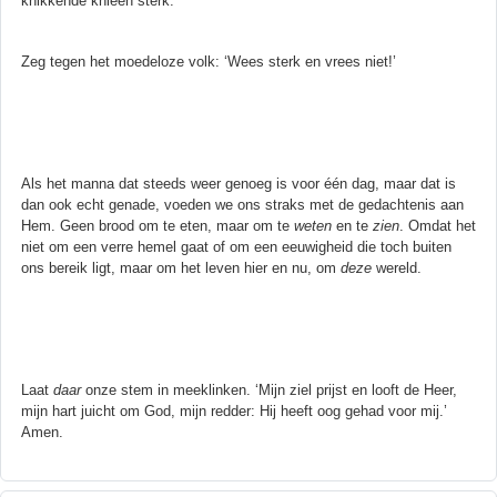
knikkende knieën sterk.
Zeg tegen het moedeloze volk: ‘Wees sterk en vrees niet!’
Als het manna dat steeds weer genoeg is voor één dag, maar dat is
dan ook echt genade, voeden we ons straks met de gedachtenis aan
Hem. Geen brood om te eten, maar om te
weten
en te
zien
. Omdat het
niet om een verre hemel gaat of om een eeuwigheid die toch buiten
ons bereik ligt, maar om het leven hier en nu, om
deze
wereld.
Laat
daar
onze stem in meeklinken. ‘Mijn ziel prijst en looft de Heer,
mijn hart juicht om God, mijn redder: Hij heeft oog gehad voor mij.’
Amen.