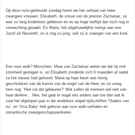
Op deze roze-gekleurde zondag horen we het verhaal van twee
zwangere vrouwen. Elisabeth, de vrouw van de priester Zacharias; ze
was zo lang kinderloos gebleven en nu op hoge leeftijd dan toch nog in
verwachting geraakt. En Maria, het uitgehuwelijkte meisje aan ene
Jozef uit Nazareth, ze is nog zo jong, ook zij is zwanger van een kind.
Een roze wolk? Misschien. Maar van Zacharias weten we dat hij met
stomheid geslagen is, en Elisabeth zonderde zich 5 maanden af nadat
ze het nieuws had gehoord. Maria op haar beurt was hevig
geschrokken van de komst van de engel van de Heer, en ze vroeg
hem nog: ‘Hoe zal dat gebeuren?’ Wat zullen de mensen wel niet van
haar denken… Nee, het gaat er nogal iets anders aan toe dan wat ik
zoal het afgelopen jaar in die eindeloze stapel tijdschriften ‘Ouders van
nu’, en ‘Viva Baby’ heb gelezen aan roze wolk-verhalen en
romantische zwangerschapsperikelen.