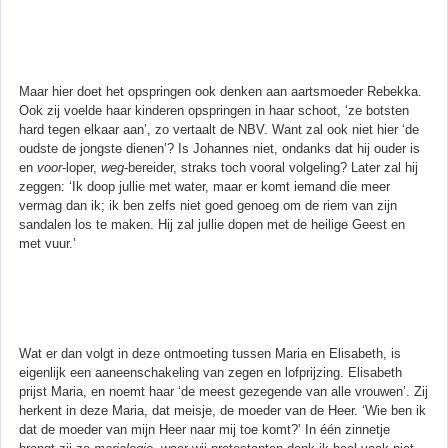
Maar hier doet het opspringen ook denken aan aartsmoeder Rebekka.
Ook zij voelde haar kinderen opspringen in haar schoot, ‘ze botsten
hard tegen elkaar aan’, zo vertaalt de NBV. Want zal ook niet hier ‘de
oudste de jongste dienen’? Is Johannes niet, ondanks dat hij ouder is
en
voor
-loper,
weg
-bereider, straks toch vooral volgeling? Later zal hij
zeggen: ‘Ik doop jullie met water, maar er komt iemand die meer
vermag dan ik; ik ben zelfs niet goed genoeg om de riem van zijn
sandalen los te maken. Hij zal jullie dopen met de heilige Geest en
met vuur.’
Wat er dan volgt in deze ontmoeting tussen Maria en Elisabeth, is
eigenlijk een aaneenschakeling van zegen en lofprijzing. Elisabeth
prijst Maria, en noemt haar ‘de meest gezegende van alle vrouwen’. Zij
herkent in deze Maria, dat meisje, de moeder van de Heer. ‘Wie ben ik
dat de moeder van mijn Heer naar mij toe komt?’ In één zinnetje