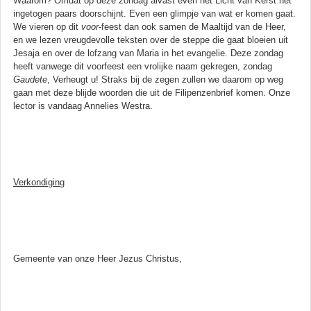
Waarom? Omdat op deze zondag alvast even het Licht van Kerst het
ingetogen paars doorschijnt. Even een glimpje van wat er komen gaat.
We vieren op dit
voor
-feest dan ook samen de Maaltijd van de Heer,
en we lezen vreugdevolle teksten over de steppe die gaat bloeien uit
Jesaja en over de lofzang van Maria in het evangelie. Deze zondag
heeft vanwege dit voorfeest een vrolijke naam gekregen, zondag
Gaudete
, Verheugt u! Straks bij de zegen zullen we daarom op weg
gaan met deze blijde woorden die uit de Filipenzenbrief komen. Onze
lector is vandaag Annelies Westra.
Verkondiging
Gemeente van onze Heer Jezus Christus,