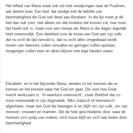
Het loflied van Maria staat ook vol met verwijzingen naar de Psalmen,
wel dertien keer. Een lied, dat eindigt met de belofte van
barmhartigheid die God ooit deed aan Abraham. In die lijn moet je dit
lied dan ook zien; niet alleen om dat kindeke dat komen zal, hoe mooi
het beeld ook is, maar voor een meisje als Maria in die dagen eigenlijk
heel onwenselijk. Een danklied voor de trouw van God aan zijn volk,
dat nu
echt
de tijd vervuld is, dat nu
echt
alles omgedraaid wordt:
tronen van heersers zullen omvallen en geringen zullen opstaan,
hongerigen zullen eten en rijken blijven met lege handen staan.
Elisabeth, en in het bijzonder Maria, worden zo tot mensen die
er-
kennen
en
her-kennen
waar het God om gaat. Die zien hoe Gods
macht werkzaam is. ‘In weerloze overmacht’, zoals Berkhof dat zo
mooi verwoordde in zijn dogmatiek. Niks statisch of hermetisch
afgesloten, maar een God die bewogen
is
en
blijft
om zijn volk, om zijn
mensen, vrouwen en mannen. Die de hele geschiedenis door, waar de
mensen zo’n potje van maken, toch trouw blijft en zich laat leiden door
barmhartigheid.