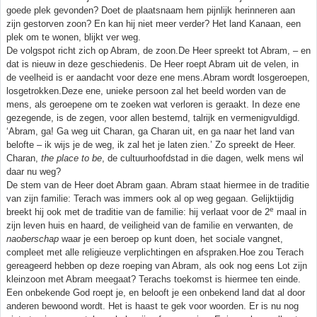
goede plek gevonden? Doet de plaatsnaam hem pijnlijk herinneren aan
zijn gestorven zoon? En kan hij niet meer verder? Het land Kanaan, een
plek om te wonen, blijkt ver weg.
De volgspot richt zich op Abram, de zoon.De Heer spreekt tot Abram, – en
dat is nieuw in deze geschiedenis. De Heer roept Abram uit de velen, in
de veelheid is er aandacht voor deze ene mens.Abram wordt losgeroepen,
losgetrokken.Deze ene, unieke persoon zal het beeld worden van de
mens, als geroepene om te zoeken wat verloren is geraakt. In deze ene
gezegende, is de zegen, voor allen bestemd, talrijk en vermenigvuldigd.
‘Abram, ga! Ga weg uit Charan, ga Charan uit, en ga naar het land van
belofte – ik wijs je de weg, ik zal het je laten zien.’ Zo spreekt de Heer.
Charan,
the place to be
, de cultuurhoofdstad in die dagen, welk mens wil
daar nu weg?
De stem van de Heer doet Abram gaan. Abram staat hiermee in de traditie
van zijn familie: Terach was immers ook al op weg gegaan. Gelijktijdig
e
breekt hij ook met de traditie van de familie: hij verlaat voor de 2
maal in
zijn leven huis en haard, de veiligheid van de familie en verwanten, de
naoberschap
waar je een beroep op kunt doen, het sociale vangnet,
compleet met alle religieuze verplichtingen en afspraken.Hoe zou Terach
gereageerd hebben op deze roeping van Abram, als ook nog eens Lot zijn
kleinzoon met Abram meegaat? Terachs toekomst is hiermee ten einde.
Een onbekende God roept je, en belooft je een onbekend land dat al door
anderen bewoond wordt. Het is haast te gek voor woorden. Er is nu nog