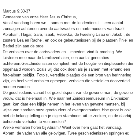
Marcus 9:30-37
Gemeente van onze Heer Jezus Christus,
Vanaf vandaag horen we – samen met de kinderdienst – een aantal
zondagen achtereen over de aartsvaders en aartsmoeders van Israël.
Abraham, Hagar, Sara, Isaak, Rebekka, de tweeling Esau en Jakob , de
zusters Lea en Rachel, en ook de gebeurtenissen bij de plaatsen Pniel en
Bethel zijn aan de orde.
De verhalen over de aartsvaders en – moeders vind ik prachtig. We
luisteren mee naar de familieverhalen, een aantal generaties
achtereen.Geschiedenissen compleet met de hoogte- en dieptepunten die
opgehaald worden, zoals wij dat ook doen als je samen met iemand een
foto-album bekijkt. Foto’s, verstilde plaatjes die een bron van herinnering
zijn, en heel veel verhalen oproepen, verhalen die verteld en doorverteld
moeten worden.
De geschiedenis vanuit het gezichtspunt van de gewone man, de gewone
vrouw, dat is helemaal in. Wie naar het Zuiderzeemuseum in Enkhuizen
gaat, kan daar een kijkje nemen in het leven van gewone mensen, bij
wijze van spreken onze grootouders of overgrootouders.Hoe groot is ook
niet de belangstelling om je eigen stamboom uit te zoeken, en de daarbij
behorende verhalen te verzamelen?
Welke verhalen horen bij Abram? Want over hem gaat het vandaag.
Abram, de vader van alle gelovigen. Twee geschiedenissen springen er,