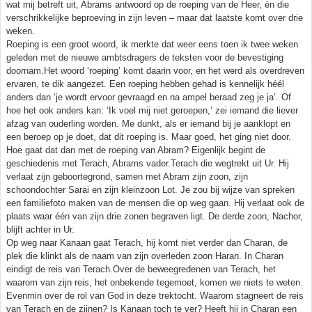
wat mij betreft uit, Abrams antwoord op de roeping van de Heer, èn die
verschrikkelijke beproeving in zijn leven – maar dat laatste komt over drie
weken.
Roeping is een groot woord, ik merkte dat weer eens toen ik twee weken
geleden met de nieuwe ambtsdragers de teksten voor de bevestiging
doornam.Het woord ‘roeping’ komt daarin voor, en het werd als overdreven
ervaren, te dik aangezet. Een roeping hebben gehad is kennelijk héél
anders dan ‘je wordt ervoor gevraagd en na ampel beraad zeg je ja’. Of
hoe het ook anders kan: ‘Ik voel mij niet geroepen,’ zei iemand die liever
afzag van ouderling worden. Me dunkt, als er iemand bij je aanklopt en
een beroep op je doet, dat dit roeping is. Maar goed, het ging niet door.
Hoe gaat dat dan met de roeping van Abram? Eigenlijk begint de
geschiedenis met Terach, Abrams vader.Terach die wegtrekt uit Ur. Hij
verlaat zijn geboortegrond, samen met Abram zijn zoon, zijn
schoondochter Sarai en zijn kleinzoon Lot. Je zou bij wijze van spreken
een familiefoto maken van de mensen die op weg gaan. Hij verlaat ook de
plaats waar één van zijn drie zonen begraven ligt. De derde zoon, Nachor,
blijft achter in Ur.
Op weg naar Kanaan gaat Terach, hij komt niet verder dan Charan, de
plek die klinkt als de naam van zijn overleden zoon Haran. In Charan
eindigt de reis van Terach.Over de beweegredenen van Terach, het
waarom van zijn reis, het onbekende tegemoet, komen we niets te weten.
Evenmin over de rol van God in deze trektocht. Waarom stagneert de reis
van Terach en de zijnen? Is Kanaan toch te ver? Heeft hij in Charan een