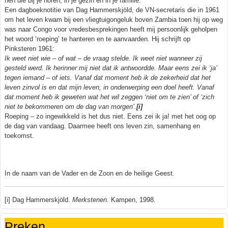
hen die bij je horen, in je gezin en in je familie.
Een dagboeknotitie van Dag Hammerskjöld, de VN-secretaris die in 1961
om het leven kwam bij een vliegtuigongeluk boven Zambia toen hij op weg
was naar Congo voor vredesbesprekingen heeft mij persoonlijk geholpen
het woord ‘roeping’ te hanteren en te aanvaarden. Hij schrijft op
Pinksteren 1961:
Ik weet niet wie – of wat – de vraag stelde. Ik weet niet wanneer zij
gesteld werd. Ik herinner mij niet dat ik antwoordde. Maar eens zei ik ‘ja’
tegen iemand – of iets. Vanaf dat moment heb ik de zekerheid dat het
leven zinvol is en dat mijn leven, in onderwerping een doel heeft. Vanaf
dat moment heb ik geweten wat het wil zeggen ‘niet om te zien’ of ‘zich
niet te bekommeren om de dag van morgen’.
[i]
Roeping – zo ingewikkeld is het dus niet. Eens zei ik ja! met het oog op
de dag van vandaag. Daarmee heeft ons leven zin, samenhang en
toekomst.
In de naam van de Vader en de Zoon en de heilige Geest.
[i] Dag Hammerskjöld.
Merkstenen
. Kampen, 1998.
Preken