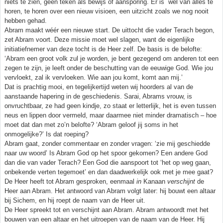
niets te zien, geen teken als bewijs of aansporing. Er is wel van alles te
horen, te horen over een nieuw visioen, een uitzicht zoals we nog nooit
hebben gehad.
Abram maakt wéér een nieuwe start. De uittocht die vader Terach begon,
zet Abram voort. Deze missie moet wel slagen, want de eigenlijke
initiatiefnemer van deze tocht is de Heer zelf. De basis is de belofte:
‘Abram een groot volk zul je worden, je bent gezegend om anderen tot een
zegen te zijn, je leeft onder de beschutting van de eeuwige God. Wie jou
vervloekt, zal ik vervloeken. Wie aan jou komt, komt aan mij.’
Dat is prachtig mooi, en tegelijkertijd weten wij hoorders al van de
aanstaande hapering in de geschiedenis. Sarai, Abrams vrouw, is
onvruchtbaar, ze had geen kindje, zo staat er letterlijk, het is even tussen
neus en lippen door vermeld, maar daarmee niet minder dramatisch – hoe
moet dat dan met zo’n belofte? ‘Abram geloof jij soms in het
onmogelijke?’ Is dat roeping?
Abram gaat, zonder commentaar en zonder vragen: ‘zie mij geschiedde
naar uw woord’ Is Abram God op het spoor gekomen? Een andere God
dan die van vader Terach? Een God die aanspoort tot ‘het op weg gaan,
onbekende verten tegemoet’ en dan daadwerkelijk ook met je mee gaat?
De Heer heeft tot Abram gesproken, eenmaal
in
Kanaan
verschijnt
de
Heer aan Abram. Het antwoord van Abram volgt later: hij bouwt een altaar
bij Sichem, en hij roept de naam van de Heer uit.
De Heer spreekt tot en verschijnt aan Abram. Abram antwoordt met het
bouwen van een altaar en het uitroepen van de naam van de Heer. Hij