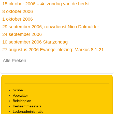
15 oktober 2006 – 4e zondag van de herfst
8 oktober 2006
1 oktober 2006
29 september 2006; rouwdienst Nico Dalmulder
24 september 2006
10 september 2006 Startzondag
27 augustus 2006 Evangelielezing: Markus 8:1-21
Alle Preken
Scriba
Voorzitter
Beleidsplan
Kerkrentmeesters
Ledenadministratie