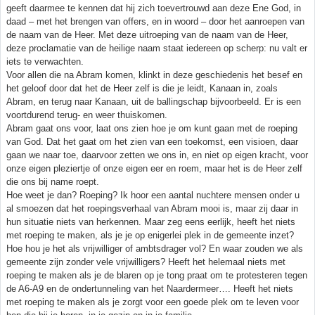
geeft daarmee te kennen dat hij zich toevertrouwd aan deze Ene God, in
daad – met het brengen van offers, en in woord – door het aanroepen van
de naam van de Heer. Met deze uitroeping van de naam van de Heer,
deze proclamatie van de heilige naam staat iedereen op scherp: nu valt er
iets te verwachten.
Voor allen die na Abram komen, klinkt in deze geschiedenis het besef en
het geloof door dat het de Heer zelf is die je leidt, Kanaan in, zoals
Abram, en terug naar Kanaan, uit de ballingschap bijvoorbeeld. Er is een
voortdurend terug- en weer thuiskomen.
Abram gaat ons voor, laat ons zien hoe je om kunt gaan met de roeping
van God. Dat het gaat om het zien van een toekomst, een visioen, daar
gaan we naar toe, daarvoor zetten we ons in, en niet op eigen kracht, voor
onze eigen pleziertje of onze eigen eer en roem, maar het is de Heer zelf
die ons bij name roept.
Hoe weet je dan? Roeping? Ik hoor een aantal nuchtere mensen onder u
al smoezen dat het roepingsverhaal van Abram mooi is, maar zij daar in
hun situatie niets van herkennen. Maar zeg eens eerlijk, heeft het niets
met roeping te maken, als je je op enigerlei plek in de gemeente inzet?
Hoe hou je het als vrijwilliger of ambtsdrager vol? En waar zouden we als
gemeente zijn zonder vele vrijwilligers? Heeft het helemaal niets met
roeping te maken als je de blaren op je tong praat om te protesteren tegen
de A6-A9 en de ondertunneling van het Naardermeer…. Heeft het niets
met roeping te maken als je zorgt voor een goede plek om te leven voor