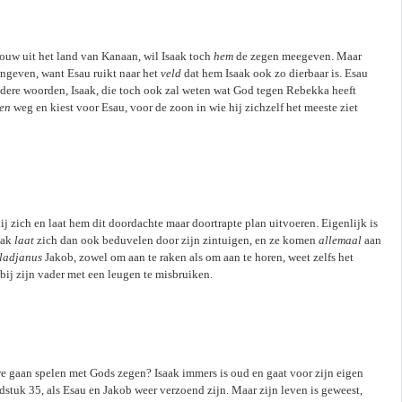
rouw uit het land van Kanaan, wil Isaak toch
hem
de zegen meegeven. Maar
 ingeven, want Esau ruikt naar het
veld
dat hem Isaak ook zo dierbaar is. Esau
dere woorden, Isaak, die toch ook zal weten wat God tegen Rebekka heeft
en
weg en kiest voor Esau, voor de zoon in wie hij zichzelf het meeste ziet
bij zich en laat hem dit doordachte maar doortrapte plan uitvoeren. Eigenlijk is
aak
laat
zich dan ook beduvelen door zijn zintuigen, en ze komen
allemaal
aan
ladjanus
Jakob, zowel om aan te raken als om aan te horen, weet zelfs het
j zijn vader met een leugen te misbruiken.
s we gaan spelen met Gods zegen? Isaak immers is oud en gaat voor zijn eigen
fdstuk 35, als Esau en Jakob weer verzoend zijn. Maar zijn leven is geweest,