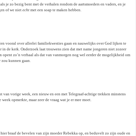
als je zo bezig bent met de verhalen rondom de aartsmoeders en vaders, en je
gen of we niet
echt
met een soap te maken hebben.
n vooral over allerlei familiekwesties gaan en nauwelijks over God lijken te
 in de kerk. Onderzoek laat trouwens zien dat met name jongeren niet zozeer
en opent zo’n verhaal als dat van vanmorgen nog wel eerder de mogelijkheid om
ver zou kunnen gaan.
cht van vorige week, een nieuw en een met Telegraaf-achtige trekken minstens
ige week opmerkte, maar zeer de vraag wat je er mee moet.
 hier braaf de bevelen van zijn moeder Rebekka op, en beduvelt zo zijn oude en