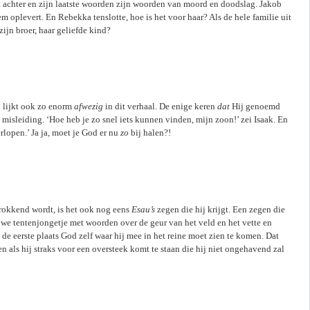
at achter en zijn laatste woorden zijn woorden van moord en doodslag. Jakob
m oplevert. En Rebekka tenslotte, hoe is het voor haar? Als de hele familie uit
zijn broer, haar geliefde kind?
 lijkt ook zo enorm
afwezig
in dit verhaal. De enige keren
dat
Hij genoemd
misleiding. ‘Hoe heb je zo snel iets kunnen vinden, mijn zoon!’ zei Isaak. En
rlopen.’ Ja ja, moet je God er nu
zo
bij halen?!
erokkend wordt, is het ook nog eens
Esau’s
zegen die hij krijgt. Een zegen die
uwe tentenjongetje met woorden over de geur van het veld en het vette en
 de eerste plaats God zelf waar hij mee in het reine moet zien te komen. Dat
en als hij straks voor een oversteek komt te staan die hij niet ongehavend zal