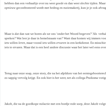
hebben dan een verhaaltje over nu weer
goede
en dan weer
slechte
tijden. Maar 
opnieuw
geconfronteerd wordt met bedrog en ruziemakerij, kun je je ook afvra
Maar is
dat
dan wat we horen als we ons ‘onder het Woord begeven?’ Als verhale
spreken? Wat leer je daar in hemelsnaam van? Want daar komen wij immers voor
iets willen
leren
, maar vooral iets willen
ervaren
in een kerkdienst. En misschi
iets te ervaren. Maar dat is een heel andere discussie waar het later wel eens o
Terug naar onze soap, onze story, die na het afpikken van het eerstegeboortere
zo sappig vervolg krijgt. En ook hier is het weer, net als collega Pruiksma vor
Jakob, die na de goedkope ruilactie met een bordje rode soep, deze Jakob volgt