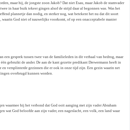
worden, maar hij, de jongste zoon Jakob? Dat niet Esau, maar Jakob de stamvader
twee in haar buik tekeer gingen alsof de strijd daar al begonnen was. Was het
reffend plannetje dan nodig, en sterker nog, wat betekent het nu dat dit soort
ijn, waarin God niet of nauwelijks voorkomt, of op een onacceptabele manier
van een gesprek tussen twee van de familieleden in dit verhaal van bedrog, maar
de één gebruikt de ander. De aan de kant gezette predikant Drewermann heeft in
de en versplinterde gezinnen die er ook in onze tijd zijn. Een gezin waarin net
llingen overbrugd kunnen worden.
gen waarmee hij het verbond dat God ooit aanging met zijn vader Abraham
jgen wat God beloofde aan zijn vader, een nageslacht, een volk, een land waar