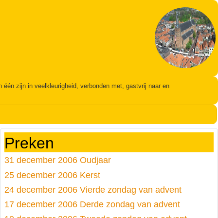
én zijn in veelkleurigheid, verbonden met, gastvrij naar en
Preken
31 december 2006 Oudjaar
25 december 2006 Kerst
24 december 2006 Vierde zondag van advent
17 december 2006 Derde zondag van advent