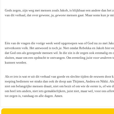
Gods zegen, zijn weg met mensen zoals Jakob, is blijkbaar een andere dan het 
van dit verhaal, dat over gewone, ja,
gewone
mensen gaat. Maar soms kun je miss
Eén van de vragen die vorige week werd opgeroepen was of God nu zo met Jakob
uitverkoren volk. Het antwoord is toch
ja
. Niet omdat Rebekka en Jakob hier ee
dat God ons als gezegende mensen wil. In die zin is de zegen ook eenmalig en 
sluiten, maar om een opdracht te ontvangen. Om eersteling
juist
voor anderen
t
kunnen worden.
Als er
iets
is wat er uit dit verhaal van goede en slechte tijden de eeuwen door kl
roeping bedienen we straks dan ook de doop aan Thijmen, Andrea en Nikki. Als 
niet om belangrijke mensen draait, niet om bezit of om wie de eerste is, of wie
om heel iets anders, niet iets gemakkelijkers, juist niet, maar wel, voor ons
alle
tot zegen is, vandaag en alle dagen. Amen.