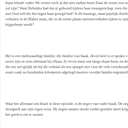
bijna blinde vader. We
wisten
toch al dat niet oudste broer Esau de eerste zou 
zal zijn? Want Rebekka had dat al gehoord tijdens haar zwangerschap, toen die 
niet God zelf die het tegen haar gezegd had? Is dit haastige, maar pijnlijk doelt
verhalen in de Bijbel staan, die in de eerste plaats mensenverhalen lijken te z
bijgesleept wordt?
Het is een merkwaardige familie, die familie van Isaak.
Zeven
keer is er sprake 
nooit
zijn ze eens allemaal bij elkaar. Ze leven maar wat langs ekaar heen, en 
die zin wel gelijk als hij dit verhaal als een spiegel ziet voor de vele verscheur
zoals vaak nu honderden kilometers afgelegd moeten voordat familie-tegenste
Waar het allemaal om draait in deze episode, is de
zegen
van vader Isaak. De ze
doorgeeft aan zijn eigen zoon. De zegen waarin steeds verder gestalte moet kri
het goed is om te wonen.