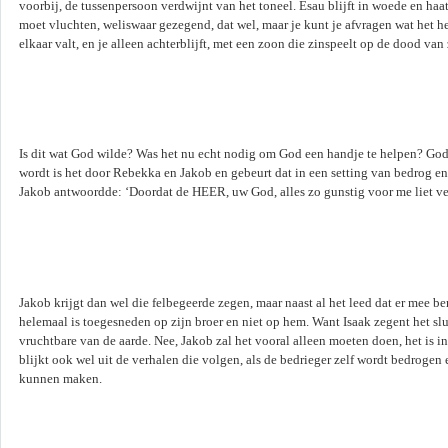
voorbij, de tussenpersoon verdwijnt van het toneel. Esau blijft in woede en ha
moet vluchten, weliswaar gezegend, dat wel, maar je kunt je afvragen wat het he
elkaar valt, en je alleen achterblijft, met een zoon die zinspeelt op de dood van 
Is dit wat God wilde? Was het nu echt nodig om God een handje te helpen? God
wordt is het door Rebekka en Jakob en gebeurt dat in een setting van bedrog en 
Jakob antwoordde: ‘Doordat de
HEER
, uw God, alles zo gunstig voor me liet ve
Jakob krijgt dan wel die felbegeerde zegen, maar naast al het leed dat er mee b
helemaal is toegesneden op zijn broer en niet op hem. Want Isaak zegent het sl
vruchtbare van de aarde. Nee, Jakob zal het vooral alleen moeten doen, het is in
blijkt ook wel uit de verhalen die volgen, als de bedrieger zelf wordt bedrogen 
kunnen maken.