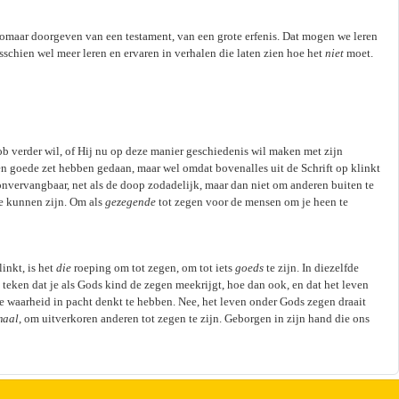
zomaar doorgeven van een testament, van een grote erfenis. Dat mogen we leren
chien wel meer leren en ervaren in verhalen die laten zien hoe het
niet
moet.
 verder wil, of Hij nu op deze manier geschiedenis wil maken met zijn
n goede zet hebben gedaan, maar wel omdat bovenalles uit de Schrift op klinkt
onvervangbaar, net als de doop zodadelijk, maar dan niet om anderen buiten te
e kunnen zijn. Om als
gezegende
tot zegen voor de mensen om je heen te
inkt, is het
die
roeping om tot zegen, om tot iets
goeds
te zijn. In diezelfde
teken dat je als Gods kind de zegen meekrijgt, hoe dan ook, en dat het leven
 de waarheid in pacht denkt te hebben. Nee, het leven onder Gods zegen draait
maal
, om uitverkoren anderen tot zegen te zijn. Geborgen in zijn hand die ons