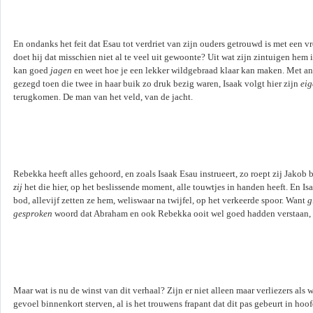
En ondanks het feit dat Esau tot verdriet van zijn ouders getrouwd is met een v
doet hij dat misschien niet al te veel uit gewoonte? Uit wat zijn zintuigen hem
kan goed
jagen
en weet hoe je een lekker wildgebraad klaar kan maken. Met an
gezegd toen die twee in haar buik zo druk bezig waren, Isaak volgt hier zijn
eig
terugkomen. De man van het veld, van de jacht.
Rebekka heeft alles gehoord, en zoals Isaak Esau instrueert, zo roept zij Jakob 
zij
het die hier, op het beslissende moment, alle touwtjes in handen heeft. En Is
bod, allevijf zetten ze hem, weliswaar na twijfel, op het verkeerde spoor. Want
g
gesproken
woord dat Abraham en ook Rebekka ooit wel goed hadden verstaan, bi
Maar wat is nu de winst van dit verhaal? Zijn er niet alleen maar verliezers al
gevoel binnenkort sterven, al is het trouwens frapant dat dit pas gebeurt in hoo