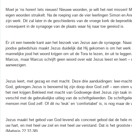
Moet je ‘ns horen! Iets nieuws! Nieuwe woorden, je wilt het niet missen! M
eigen woorden struikelt. Na de roeping van de vier leerlingen Simon en A
zijn werk. Dit zal later in de geschiedenis van de vroege kerk de beproefd
consequent in de synagoge van de plaats waar hij naar toe gereisd is.
Er zit een tweede kant aan het bezoek van Jezus aan de synagoge. Naast d
joodse gebedshuis maakt Jezus duidelijk dat Hij gekomen is om het werk 
mannelijke jood het woord krijgen om uit de Tora te lezen, èn uit te legge
Marcus, maar Marcus schrijft geen woord over wát Jezus leest en leert – dat 
aanwezigen.
Jezus leert, met gezag en met macht. Deze drie aanduidingen: leer-macht-
God, gekregen.Jezus is benoemd bij zijn doop door God zelf – een stem uit
het niet krijgen.Bekleed met macht van Godswege doet Jezus zijn taak in
verschil met de gebruikelijke uitleg van de schriftgeleerden. De schriftge
mensen met God zelf. Of dit nu ‘leuk’ en ‘comfortabel’ is, is nog maar de 
Jezus maakt het gebod van God levend als concreet gebod dat de hele me
uw hart, en met heel uw ziel en met heel uw verstand. Dat is het grootste 
(Matteüs 22,37-38)