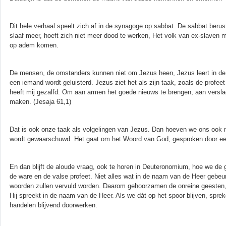
Dit hele verhaal speelt zich af in de synagoge op sabbat. De sabbat berust
slaaf meer, hoeft zich niet meer dood te werken, Het volk van ex-slave
op adem komen.
De mensen, de omstanders kunnen niet om Jezus heen, Jezus leert in de 
een iemand wordt geluisterd. Jezus ziet het als zijn taak, zoals de profee
heeft mij gezalfd. Om aan armen het goede nieuws te brengen, aan versla
maken. (Jesaja 61,1)
Dat is ook onze taak als volgelingen van Jezus. Dan hoeven we ons ook ni
wordt gewaarschuwd. Het gaat om het Woord van God, gesproken door een
En dan blijft de aloude vraag, ook te horen in Deuteronomium, hoe we de
de ware en de valse profeet. Niet alles wat in de naam van de Heer gebeu
woorden zullen vervuld worden. Daarom gehoorzamen de onreine geesten
Hij spreekt in de naam van de Heer. Als we dát op het spoor blijven, spre
handelen blijvend doorwerken.