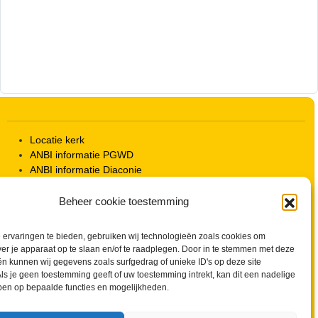
Locatie kerk
ANBI informatie PGWD
ANBI informatie Diaconie
Vrienden van de Grote Kerk
Info Kerkelijke gebouwen / koster
Beheer cookie toestemming
Redactiestatuut voor kerkblad en website
Beleid Veilige Kerk en gedragscode
ervaringen te bieden, gebruiken wij technologieën zoals cookies om
Privacy
ver je apparaat op te slaan en/of te raadplegen. Door in te stemmen met deze
Streaming Protocol
n kunnen wij gegevens zoals surfgedrag of unieke ID's op deze site
Cookiebeleid (EU)
ls je geen toestemming geeft of uw toestemming intrekt, kan dit een nadelige
ben op bepaalde functies en mogelijkheden.
Zoeken