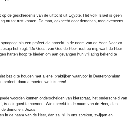
 op de geschiedenis van de uittocht uit Egypte. Het volk Israël is geen
n mag nu tot rust komen. De man, geknecht door demonen, mag eveneens
synagoge als een profeet die spreekt in de naam van de Heer. Naar zo
t Jesaja het zegt: ‘De Geest van God de Heer, rust op mij, want de Heer
gen harten hoop te bieden om aan gevangen hun vrijlating bekend te
et bezig te houden met allerlei praktijken waarvoor in Deuteronomium
 profeet, daarna moeten we luisteren!
 goede woorden kunnen onderscheiden van kletspraat, het onderscheid van
rt, is ook goed te noemen. Wie spreekt in de naam van de Heer, diens
, de demonen, Jezus.
ken in de naam van de Heer, dan zal hij in ons spreken, zwijgen en