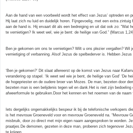
Aan de hand van een voorbeeld wordt het effect van Jezus’ optreden en pr
Hij laat zich nu luid en duidelijk horen. Fijngevoelig, met een extra zintu
aan de hand is. Hij ervaart dit als een bedreiging en uit dat ook zo: “W
te vernietigen? Ik weet wel, wie je bent: de heilige van God.” (Marcus 1,24
Ben je gekomen om ons te vernietigen? Wilt u ons plezier vergallen? Wi
vernietiging of verbanning. Alsof Jezus de spelbederver is. Hebben Jezus
‘Ben je gekomen?’ Dit slaat allereerst op de komst van Jezus naar Kafar
verandering op stapel. ‘Ik weet wel wie je bent, de heilige van God’ ‘De h
de hogepriester en de oudere broer van Mozes. De man, bezeten door dem
bezeten man is een belijdenis tegen wil en dank.Het is niet zijn bedoelin
afweerformule te gebruiken.Door het kennen en het noemen van de naam 
Iets dergelijks ongemakkelijks bespeur ik bij de telefonische verkopers di
is het mevrouw Groeneveld voor en mevrouw Groeneveld na. “Mevrouw Gro
misbruik, door zo direct met mijn eigen naam aangesproken te worden. Je
praatjes.De demonen, gezeten in deze man, proberen zich tegenover Je
te krijgen.