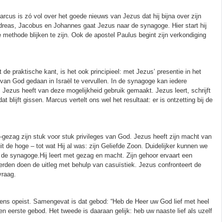
arcus is zó vol over het goede nieuws van Jezus dat hij bijna over zijn
ndreas, Jacobus en Johannes gaat Jezus naar de synagoge. Hier start hij
e methode blijken te zijn. Ook de apostel Paulus begint zijn verkondiging
e praktische kant, is het ook principieel: met Jezus’ presentie in het
van God gedaan in Israël te vervullen. In de synagoge kan iedere
n. Jezus heeft van deze mogelijkheid gebruik gemaakt. Jezus leert, schrijft
blijft gissen. Marcus vertelt ons wel het resultaat: er is ontzetting bij de
gezag zijn stuk voor stuk privileges van God. Jezus heeft zijn macht van
 de hoge – tot wat Hij al was: zijn Geliefde Zoon. Duidelijker kunnen we
 de synagoge.Hij leert met gezag en macht. Zijn gehoor ervaart een
leerden doen de uitleg met behulp van casuïstiek. Jezus confronteert de
vraag.
ns opeist. Samengevat is dat gebod: “Heb de Heer uw God lief met heel
en eerste gebod. Het tweede is daaraan gelijk: heb uw naaste lief als uzelf