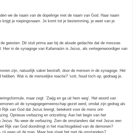
rbinden we de naam van de dopelinge met de naam van God. Haar naam
krijgt je roepingsnaam. Je komt tot je bestemming, je weet van je
ft de geesten. Dit sluit prima aan bij de aloude gedachte dat de messias
d. Hier in de synagoge van Kafarnaüm is Jezus, als vertegenwoordiger van
nen zijn, natuurlijk vaker bestraft, door de mensen in de synagoge. Het
d hebben. Wat is de menselijke reactie? ‘sstt, houd toch op, gedraag je,
eringsformule, maar zegt: ‘Zwijg en ga uit hem weg’. Het woord van
e demonen uit de synagogegemeenschap gezet werd, omdat zijn gedrag als
 Rijk van God dat Jezus brengt, betekent voor de mens ont-
zing. Opnieuw verbazing en ontzetting. Aan het begin van het
an Jezus. Nu weer de verbazing. Zien de omstanders dat met Jezus een
at het Rijk van God doordringt in het machtsgebied van de demonen?
 zij gaan uit de man. Maar hoe staat het met de omstanders?