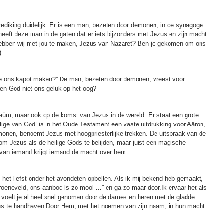
ediking duidelijk. Er is een man, bezeten door demonen, in de synagoge.
ig heeft deze man in de gaten dat er iets bijzonders met Jezus en zijn macht
at hebben wij met jou te maken, Jezus van Nazaret? Ben je gekomen om ons
)
l je ons kapot maken?” De man, bezeten door demonen, vreest voor
 en God niet ons geluk op het oog?
naüm, maar ook op de komst van Jezus in de wereld. Er staat een grote
eilige van God’ is in het Oude Testament een vaste uitdrukking voor Aäron,
onen, benoemt Jezus met hoogpriesterlijke trekken. De uitspraak van de
g om Jezus als de heilige Gods te belijden, maar juist een magische
van iemand krijgt iemand de macht over hem.
e het liefst onder het avondeten opbellen. Als ik mij bekend heb gemaakt,
eneveld, ons aanbod is zo mooi …” en ga zo maar door.Ik ervaar het als
 voelt je al heel snel genomen door de dames en heren met de gladde
zus te handhaven.Door Hem, met het noemen van zijn naam, in hun macht