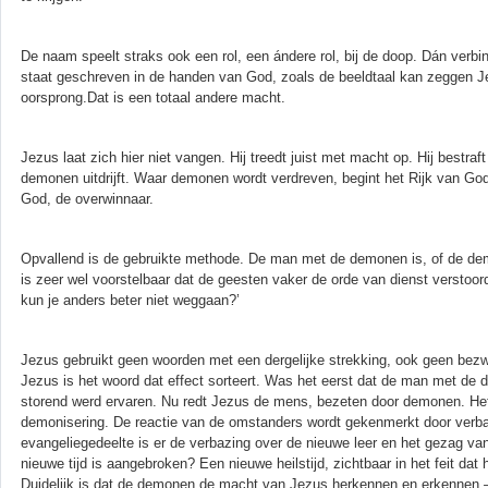
De naam speelt straks ook een rol, een ándere rol, bij de doop. Dán ve
staat geschreven in de handen van God, zoals de beeldtaal kan zeggen Je 
oorsprong.Dat is een totaal andere macht.
Jezus laat zich hier niet vangen. Hij treedt juist met macht op. Hij bestra
demonen uitdrijft. Waar demonen wordt verdreven, begint het Rijk van Go
God, de overwinnaar.
Opvallend is de gebruikte methode. De man met de demonen is, of de demo
is zeer wel voorstelbaar dat de geesten vaker de orde van dienst verstoor
kun je anders beter niet weggaan?’
Jezus gebruikt geen woorden met een dergelijke strekking, ook geen bezw
Jezus is het woord dat effect sorteert. Was het eerst dat de man met d
storend werd ervaren. Nu redt Jezus de mens, bezeten door demonen. Het
demonisering. De reactie van de omstanders wordt gekenmerkt door verba
evangeliegedeelte is er de verbazing over de nieuwe leer en het gezag v
nieuwe tijd is aangebroken? Een nieuwe heilstijd, zichtbaar in het feit d
Duidelijk is dat de demonen de macht van Jezus herkennen en erkennen –