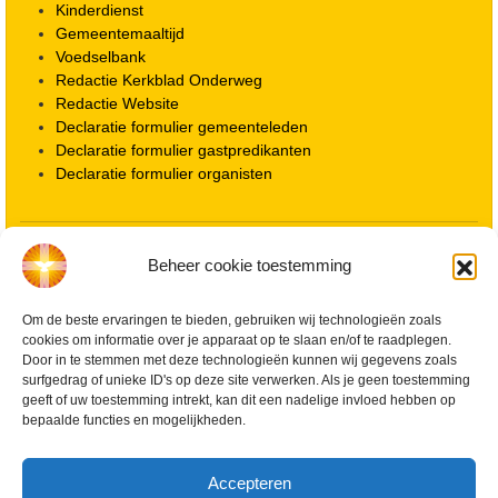
Kinderdienst
Gemeentemaaltijd
Voedselbank
Redactie Kerkblad Onderweg
Redactie Website
Declaratie formulier gemeenteleden
Declaratie formulier gastpredikanten
Declaratie formulier organisten
Locatie kerk
Beheer cookie toestemming
ANBI informatie PGWD
ANBI informatie Diaconie
Om de beste ervaringen te bieden, gebruiken wij technologieën zoals
Vrienden van de Grote Kerk
cookies om informatie over je apparaat op te slaan en/of te raadplegen.
Info Kerkelijke gebouwen / koster
Door in te stemmen met deze technologieën kunnen wij gegevens zoals
Redactiestatuut voor kerkblad en website
surfgedrag of unieke ID's op deze site verwerken. Als je geen toestemming
Beleid Veilige Kerk en gedragscode
geeft of uw toestemming intrekt, kan dit een nadelige invloed hebben op
Privacy
bepaalde functies en mogelijkheden.
Streaming Protocol
Cookiebeleid (EU)
Accepteren
Zoeken