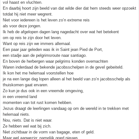
vol haast en vluchten.
En daarbij hoort zijn beeld van dat wilde dier dat hem steeds weer opzoekt
totdat hij niet meer wegrent.
Niet voor iedereen is het leven zo’n extreme reis
als voor deze jongen.
Ik heb de afgelopen dagen lang nagedacht over wat het betekent
om op reis te zijn door het leven.
Want op reis zijn we immers allemaal.
Een paar jaar geleden was ik in Saint jean Pied de Port,
een stadje aan de pelgrimsroute naar santiago.
En boven de herbergen waar pelgrims konden overnachten
Waren inderdaad de bekende jacobsschelpen in de gevel gebeiteld.
Ik kon het me helemaal voorstellen hoe
je na een lange dag lopen alleen al het beeld van zo’n jacobsschelp als
thuiskomen gaat ervaren.
Zo kun je dus ook in een vreemde omgeving,
in een vreemd land
momenten van tot rust komen hebben.
Jezus draagt de leerlingen vandaag op om de wereld in te trekken met
helemaal niets.
Nou, niets. Dat is niet waar.
Ze hebben wel wat bij zich.
Niet zichtbaar in de vorm van bagage, eten of geld.
Maar wel aanwezig: namelijk goed nieuws.